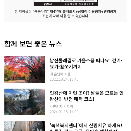
본 저작물은 "공공누리"
제4유형:출처표시+상업적 이용금지+변경금지
조건에 따라 이용 할 수 있습니다.
함께 보면 좋은 뉴스
남산둘레길로 가을소풍 떠나요! 걷기·
요가·활쏘기까지
내 손안에 서울
2022.10.24. 16:45
인왕산에 이런 곳이? 남들은 모르는 인
왕산의 반전 매력 코스!
시민기자 박지영
2024.01.15. 14:00
'녹색복지센터'에서 산림치유 하세요!