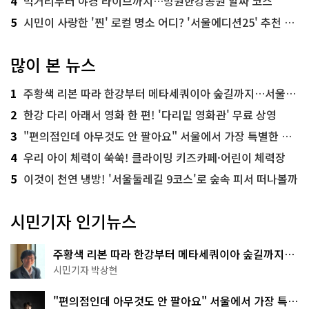
4
먹거리부터 야경 라이브까지…망원한강공원 알짜 코스
5
시민이 사랑한 '찐' 로컬 명소 어디? '서울에디션25' 추천 코스
많이 본 뉴스
1
주황색 리본 따라 한강부터 메타세쿼이아 숲길까지…서울둘레길 15코스
2
한강 다리 아래서 영화 한 편! '다리밑 영화관' 무료 상영
3
"편의점인데 아무것도 안 팔아요" 서울에서 가장 특별한 편의점의 정체
4
우리 아이 체력이 쑥쑥! 클라이밍 키즈카페·어린이 체력장
5
이것이 천연 냉방! '서울둘레길 9코스'로 숲속 피서 떠나볼까
시민기자 인기뉴스
주황색 리본 따라 한강부터 메타세쿼이아 숲길까지…
서울둘레길 15코스
시민기자 박상현
"편의점인데 아무것도 안 팔아요" 서울에서 가장 특별