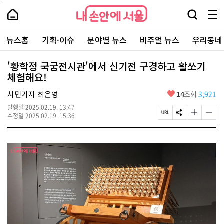
본
페
내
문
이
내
손
검
메
바
지
손
안
색
뉴
로
상
안
주
에
창
전
가
단
에
뉴스홈
기획·이슈
분야별 뉴스
비주얼 뉴스
우리동네
요
서
열
체
기
으
서
서
울
기
보
로
울
비
기
이
-
'황학정 국궁전시관'에서 신기전 구경하고 활쏘기
스
동
서
체험해요!
바
울
로
시
가
좋
시민기자 최은영
14
조회
3,921
대
기
아
표
발행일
2025.02.19. 13:47
요
소
페
S
글
글
수정일
2025.02.19. 15:36
통
이
N
자
자
포
지
S
크
크
털
U
공
기
기
R
유
크
작
L
하
게
게
복
기
변
변
사
경
경
하
하
기
기