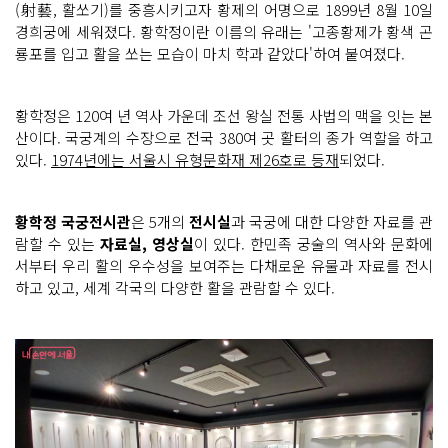
(射藝, 활쏘기)를 중흥시키고자 황제의 어명으로 1899년 8월 10일
경희궁에 세워졌다. 황학정이란 이름의 유래는 '고종황제가 황색 곤
룡포를 입고 활을 쏘는 모습이 마치 학과 같았다'하여 붙여졌다.
황학정은 120여 년 역사 가운데 조선 왕실 전통 사법의 맥을 잇는 본
산이다. 국궁계의 수장으로 전국 380여 곳 활터의 종가 역할을 하고
있다.
1974년에는 서울시 유형문화재 제26호로 등재
되었다.
황학정 국궁전시관
은 5개의
전시실
과 국궁에 대한 다양한 자료를 관
람할 수 있는
자료실, 영상실
이 있다. 한민족 궁술의 역사와 문화에
서부터 우리 활의 우수성을 보여주는 다채로운 유물과 자료를 전시
하고 있고, 세계 각국의 다양한 활을 관람할 수 있다.