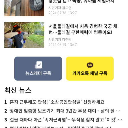
황톳길 걷고 국궁, 유아숲 체험까지
시민기자 김도연
2024.02.28. 13:27
서울둘레길에서 처음 경험한 국궁 체
험…둘레길 무한매력에 명중이오!
시민기자 김준범
2024.06.19. 13:47
최신 뉴스
1
혼자 근무해도 안심! '소상공인안심벨' 신청하세요
2
장애인 맞춤형 보조기기 최대 3년간 무상 대여…삶의 질 높인다
3
걸을 때마다 아픈 '족저근막염'…무작정 참지 말고 '이것' 해보세요!