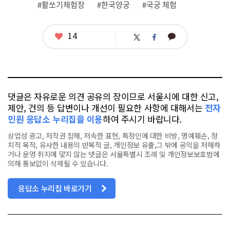
#활쏘기체험장
#한국양궁
#국궁 체험
태
그
좋
14
카
트
페
아
카
위
이
요
오
터
스
톡
북
댓글은 자유로운 의견 공유의 장이므로 서울시에 대한 신고,
제안, 건의 등 답변이나 개선이 필요한 사항에 대해서는
전자
민원 응답소 누리집을 이용
하여 주시기 바랍니다.
상업성 광고, 저작권 침해, 저속한 표현, 특정인에 대한 비방, 명예훼손, 정
치적 목적, 유사한 내용의 반복적 글, 개인정보 유출,그 밖에 공익을 저해하
거나 운영 취지에 맞지 않는 댓글은 서울특별시 조례 및 개인정보보호법에
의해 통보없이 삭제될 수 있습니다.
응답소 누리집 바로가기