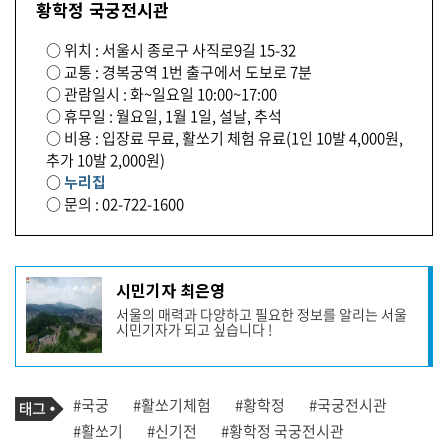
황학정 국궁전시관
○ 위치 : 서울시 종로구 사직로9길 15-32
○ 교통 : 경복궁역 1번 출구에서 도보로 7분
○ 관람일시 : 화~일요일 10:00~17:00
○ 휴무일 : 월요일, 1월 1일, 설날, 추석
○ 비용 : 입장료 무료, 활쏘기 체험 유료(1인 10발 4,000원,
추가 10발 2,000원)
○
누리집
○ 문의 : 02-722-1600
기
시민기자 최은영
사
서울의 매력과 다양하고 필요한 정보를 알리는 서울
작
시민기자가 되고 싶습니다 !
성
자
프
로
기
필
태
#국궁
#활쏘기체험
#황학정
#국궁전시관
사
그
관
#활쏘기
#신기전
#황학정 국궁전시관
련