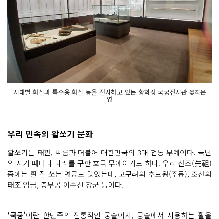
시대별 화살과 특수용 화살 등을 전시하고 있는 황학정 국궁전시관 ©최은
영
우리 민족의 활쏘기 문화
활쏘기는 태껸, 씨름과 더불어 대한민국의 3대 전통 무예
이다. 국난
의 시기 때마다 나라를 구한 호국 무예이기도 하다. 우리 선조(先祖)
중에는 활 잘 쏘는 명궁도 많았는데, 고구려의 추모왕(주몽), 조선의
태조 임금, 충무공 이순신 장군 등이다.
‘국궁’
이란
한민족의 전통적인 궁술이자, 궁술에서 사용하는 활을