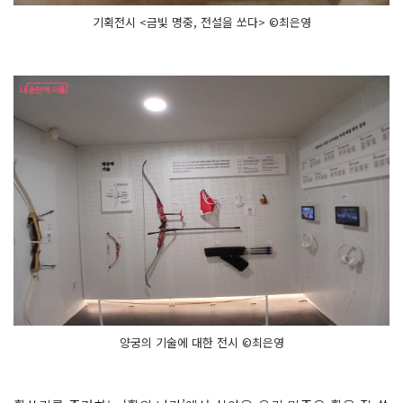
기획전시 <금빛 명중, 전설을 쏘다> ©최은영
양궁의 기술에 대한 전시 ©최은영