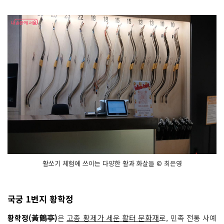
활쏘기 체험에 쓰이는 다양한 활과 화살들 © 최은영
국궁 1번지 황학정
황학정(黃鶴亭)
은
고종 황제가 세운 활터 문화재
로, 민족 전통 사예