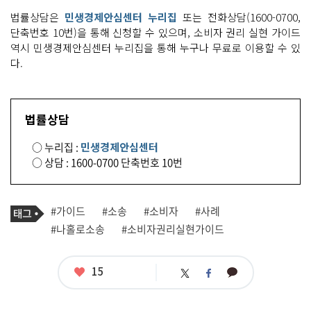
법률상담은
민생경제안심센터 누리집
또는 전화상담(1600-0700,
단축번호 10번)을 통해 신청할 수 있으며, 소비자 권리 실현 가이드
역시 민생경제안심센터 누리집을 통해 누구나 무료로 이용할 수 있
다.
법률상담
○ 누리집 :
민생경제안심센터
○ 상담 : 1600-0700 단축번호 10번
기
태
#가이드
#소송
#소비자
#사례
사
그
관
#나홀로소송
#소비자권리실현가이드
련
태
그
좋
15
카
트
페
아
카
위
이
요
오
터
스
톡
북