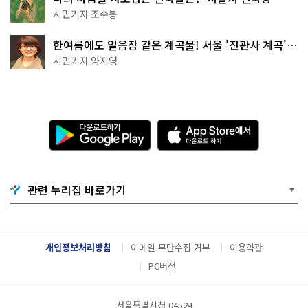
상작 공개!
시민기자 조수봉
한여름에도 얼음장 같은 계곡물! 서울 '진관사 계곡'이
천국이네~
시민기자 양지영
다
A
운
p
로
p
드
S
하
t
기
o
관련 누리집 바로가기
G
r
o
e
o
에
g
서
l
다
개인정보처리방침
이메일 무단수집 거부
이용약관
e
운
P
로
PC버전
l
드
a
하
y
기
서울특별시청 04524