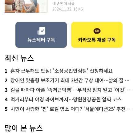
내 손안에 서울
2024.11.22. 16:46
최신 뉴스
1
혼자 근무해도 안심! '소상공인안심벨' 신청하세요
2
장애인 맞춤형 보조기기 최대 3년간 무상 대여…삶의 질 높인다
3
걸을 때마다 아픈 '족저근막염'…무작정 참지 말고 '이것' 해보세요!
4
먹거리부터 야경 라이브까지…망원한강공원 알짜 코스
5
시민이 사랑한 '찐' 로컬 명소 어디? '서울에디션25' 추천 코스
많이 본 뉴스