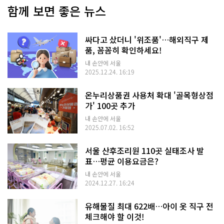
함께 보면 좋은 뉴스
싸다고 샀더니 '위조품'…해외직구 제
품, 꼼꼼히 확인하세요!
내 손안에 서울
2025.12.24. 16:19
온누리상품권 사용처 확대 '골목형상점
가' 100곳 추가
내 손안에 서울
2025.07.02. 16:52
서울 산후조리원 110곳 실태조사 발
표…평균 이용요금은?
내 손안에 서울
2024.12.27. 16:24
유해물질 최대 622배…아이 옷 직구 전
체크해야 할 이것!