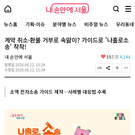
본
페
내
문
이
내
손
검
메
바
지
손
안
색
뉴
로
상
안
주
에
창
전
가
단
에
뉴스홈
기획·이슈
분야별 뉴스
비주얼 뉴스
우리동네
요
서
열
체
기
으
서
서
울
기
보
로
울
비
기
이
-
계약 취소·환불 거부로 속앓이? 가이드로 '나홀로소
스
동
서
송' 착착!
바
울
로
시
가
좋
내 손안에 서울
15
조회
4,144
대
기
아
표
발행일
2026.06.12. 15:28
요
소
페
S
글
글
수정일
2026.06.12. 15:34
통
이
N
자
자
포
지
S
크
크
털
U
공
기
기
R
유
크
작
소액 전자소송 가이드 제작…사례별 대응법 수록
L
하
게
게
복
기
변
변
사
경
경
하
하
기
기