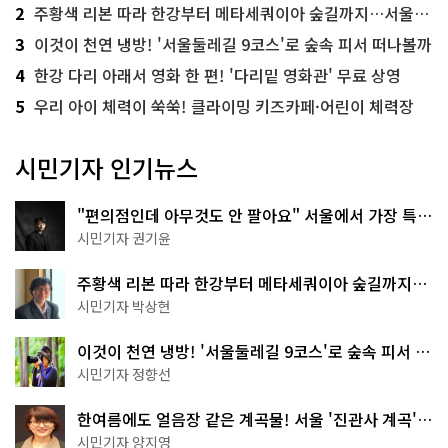
2
주황색 리본 따라 한강부터 메타세쿼이아 숲길까지…서울둘레길 15코스
3
이것이 천연 냉방! '서울둘레길 9코스'로 숲속 피서 떠나볼까
4
한강 다리 아래서 영화 한 편! '다리밑 영화관' 무료 상영
5
우리 아이 체력이 쑥쑥! 클라이밍 키즈카페·어린이 체력장
시민기자 인기뉴스
"편의점인데 아무것도 안 팔아요" 서울에서 가장 특별
한 편의점의 정체
시민기자 권기윤
주황색 리본 따라 한강부터 메타세쿼이아 숲길까지…
서울둘레길 15코스
시민기자 박상현
이것이 천연 냉방! '서울둘레길 9코스'로 숲속 피서 떠
나볼까
시민기자 정향선
한여름에도 얼음장 같은 계곡물! 서울 '진관사 계곡'이
천국이네~
시민기자 양지영