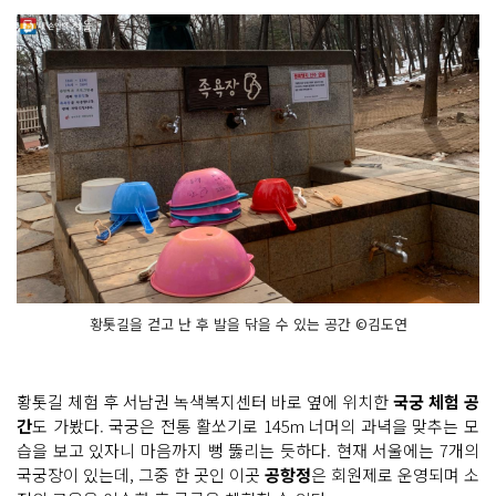
황톳길을 걷고 난 후 발을 닦을 수 있는 공간 ©김도연
황톳길 체험 후 서남권 녹색복지센터 바로 옆에 위치한
국궁 체험 공
간
도 가봤다. 국궁은 전통 활쏘기로 145m 너머의 과녁을 맞추는 모
습을 보고 있자니 마음까지 뻥 뚫리는 듯하다. 현재 서울에는 7개의
국궁장이 있는데, 그중 한 곳인 이곳
공항정
은 회원제로 운영되며 소