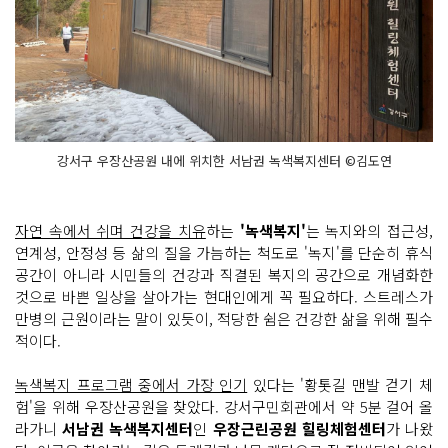
강서구 우장산공원 내에 위치한 서남권 녹색복지센터 ©김도연
자연 속에서 쉬며 건강을 치유
하는
'녹색복지'
는 녹지와의 접근성,
연계성, 안정성 등 삶의 질을 가늠하는 척도로 '녹지'를 단순히 휴식
공간이 아니라 시민들의 건강과 직결된 복지의 공간으로 개념화한
것으로 바쁜 일상을 살아가는 현대인에게 꼭 필요하다. 스트레스가
만병의 근원이라는 말이 있듯이, 적당한 쉼은 건강한 삶을 위해 필수
적이다.
녹색복지 프로그램 중에서 가장 인기
있다는 '황톳길 맨발 걷기 체
험'을 위해 우장산공원을 찾았다. 강서구민회관에서 약 5분 걸어 올
라가니
서남권 녹색복지센터
인
우장근린공원 힐링체험센터
가 나왔