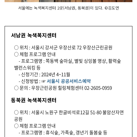
서울에는 녹색복지센터 2곳(서남권, 동북권)이 있다. ©김도연
서남권 녹색복지센터
○ 위치 : 서울시 강서군 우장산로 72 우장산근린공원
○ 체험 프로그램 안내
- 프로그램명 : 쪽동백 숲마실, 별빛 싱잉볼 명상, 활력숲
밸런스워킹 등
- 신청기간 : 2024년 4~11월
- 신청방법 : ☞
서울시 공공서비스예약
○ 문의 : 우장근린공원 힐링체험센터 02-2605-0959
동북권 녹색복지센터
○ 위치 : 서울시 노원구 한글비석로12길 51-80 불암산자연
공원
○ 체험 프로그램 안내
- 프로그램명 : 휴식숲, 가족숲, 갱년기 돌봄숲 등