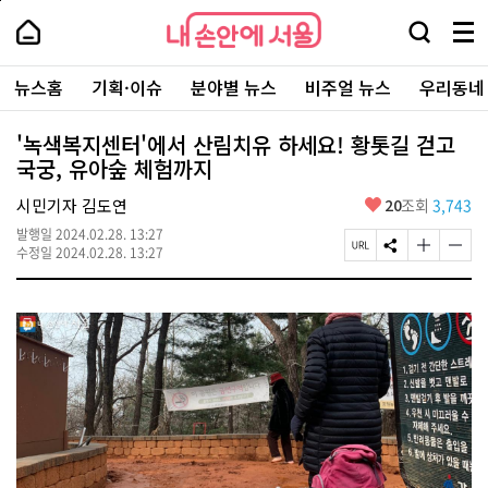
본
페
내
문
이
내
손
검
메
바
지
손
안
색
뉴
로
상
안
주
에
창
전
가
단
에
뉴스홈
기획·이슈
분야별 뉴스
비주얼 뉴스
우리동네
요
서
열
체
기
으
서
서
울
기
보
로
울
비
기
이
-
'녹색복지센터'에서 산림치유 하세요! 황톳길 걷고
스
동
서
국궁, 유아숲 체험까지
바
울
로
시
가
좋
시민기자 김도연
20
조회
3,743
대
기
아
표
발행일
2024.02.28. 13:27
요
소
페
S
글
글
수정일
2024.02.28. 13:27
통
이
N
자
자
포
지
S
크
크
털
U
공
기
기
R
유
크
작
L
하
게
게
복
기
변
변
사
경
경
하
하
기
기