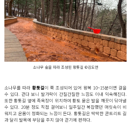
소나무 숲을 따라 조성된 황톳길 ©김도연
소나무를 따라
황톳길
이 쭉 조성되어 있어 왕복 10~15분이면 걸을
수 있다. 걷다 보니 발가락이 간질간질한 느낌도 이내 익숙해진다.
또한 황톳길 옆에 족욕장이 위치하여 황토 묻은 발을 깨끗이 닦아낼
수 있다. 20분 정도 직접 걸어보니 일주일간 복잡했던 머릿속이 비
워지고 온몸이 정화되는 느낌이 든다. 황톳길은 딱딱한 콘트리트 길
과 달리 발목에 부담을 주지 않아 걷기에 편하다.