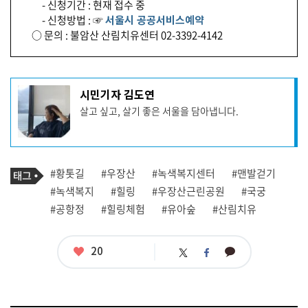
- 신청기간 : 현재 접수 중
- 신청방법 : ☞
서울시 공공서비스예약
○ 문의 : 불암산 산림치유센터 02-3392-4142
기
시민기자 김도연
사
살고 싶고, 살기 좋은 서울을 담아냅니다.
작
성
자
프
로
기
필
태
#황톳길
#우장산
#녹색복지센터
#맨발걷기
사
그
관
#녹색복지
#힐링
#우장산근린공원
#국궁
련
#공항정
#힐링체험
#유아숲
#산림치유
태
그
좋
20
카
트
페
아
카
위
이
요
오
터
스
톡
북