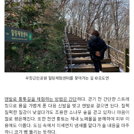
우장근린공원 힐링체험센터를 찾아가는 길 ©김도연
맨발로 황톳길을 체험하는 방법은 간단
하다. 걷기 전 간단한 스트레
칭으로 몸을 가볍게 푼 다음 신발을 벗고 맨발로 걸으면 된다. 질퍽
질퍽한 질감이 낯설다가도 조용한 소나무 숲을 걷고 있자니 마음이
절로 평온해진다. 또한 천연 황토는 체내 노폐물을 분해하여 피부 미
용에도 이롭다. 도심 속에서 미세먼지 냄새를 맡다가 솔 내음을 마주
하니 코가 뻥 뚫리는 듯하다.