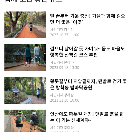
발 끝부터 기운 충전! 가을과 함께 걸으
면 더 좋은 '이곳'
시민기자 김수정
2023.10.27. 11:00
걸으니 날아갈 듯 가벼워~ 몸도 마음도
행복한 산책길 코스 추천
시민기자 문청야
2023.09.18. 13:30
황톳길부터 지압길까지, 맨발로 걷기 좋
은 방학동 발바닥공원
시민기자 강사랑
2023.11.10. 10:06
안산에도 황톳길 개장! 맨발로 흙을 밟
는 이 기분 신세계야~
시민기자 추미양