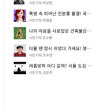
시민기자 박상현
폭염 속 피어난 진분홍 물결! 국립중앙박물관 배롱나무 명소
시민기자 최정윤
나의 마음을 사로잡은 건축물은? '서울시 건축상' 수상작 공개!
시민기자 조수봉
더울 땐 잠시 쉬었다 가세요! 생수 냉장고부터 해피소·무더위쉼터까지
시민기자 조수연
여름방학 어디 갈까? 서울 도심 무료 실내 여행 코스 추천
시민기자 김은주