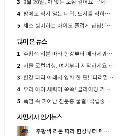
3
9월 20일, 차 없는 도심 걸어요…'서울 걷자 페스티벌' 선착순 5천명
4
밤에도 식지 않는 더위, 도시를 식히는 시원한 해법은?
5
채소 싫어하는 아이도 즐겁게 냠냠! '찾아가는 서울시 식생활 교육' 현장
많이 본 뉴스
1
주황색 리본 따라 한강부터 메타세쿼이아 숲길까지…서울둘레길 15코스
2
서울 로컬여행, 여기부터 시작하세요 '서울에디션25'
3
한강 다리 아래서 영화 한 편! '다리밑 영화관' 무료 상영
4
우리 아이 체력이 쑥쑥! 클라이밍 키즈카페·어린이 체력장
5
폭염 속 피어난 진분홍 물결! 국립중앙박물관 배롱나무 명소
시민기자 인기뉴스
주황색 리본 따라 한강부터 메타세쿼이아 숲길까지…서울둘레길 15코스