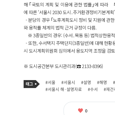
해 ｢국토의 계획 및 이용에 관한 법률｣에 따
에 따른 ‘서울시 2030 도시․주거환경정비기본계획
- 분당의 경우 ｢노후계획도시 정비 및 지원에 관한
와 용적률 체계의 법적 근거 규정이 다름.
※ 3종일반의 경우: (수서․목동 등) 법적상한용적률
- 또한, 수서택지 주택단지(3종일반)에 대해 현
시 도시계획위원회 심의에서 용도지역 조정을 검토
※ 도시공간본부 도시관리과(☎ 2133-8396)
기
태
#서울
#서울시
#설명
#해명
사
그
관
#서울시 해·설명자료
#수서
#재건
련
태
그
좋
0
아