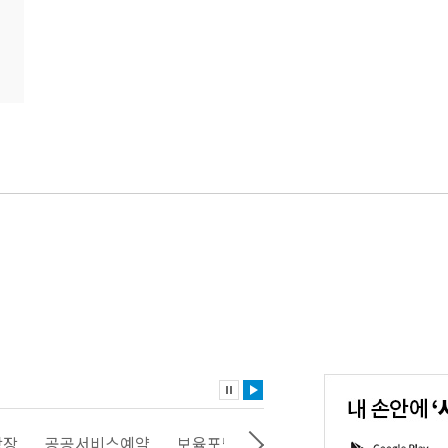
내
손
안
에
'서
광장
공공서비스예약
보육포털
일자리포털
문화포털
G