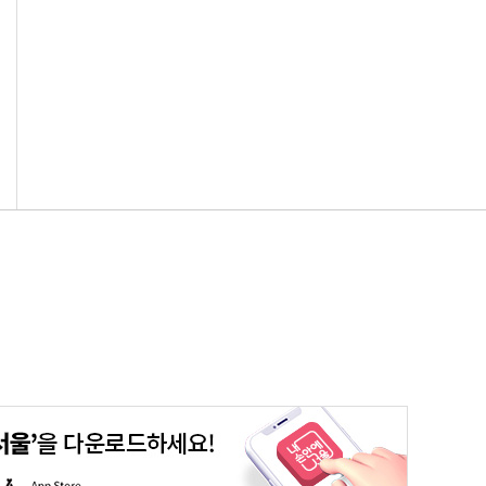
평생학습포털
청년포털
대기환경정보
에코마일리지
A