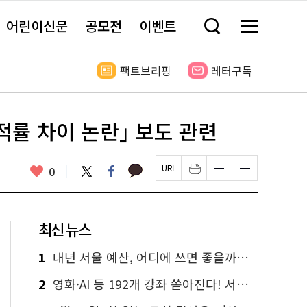
어린이신문
공모전
이벤트
검
메
색
뉴
창
전
열
체
팩트브리핑
레터구독
기
보
기
용적률 차이 논란｣ 보도 관련
카
좋
트
페
0
페
인
글
글
카
위
이
아
이
쇄
자
자
오
터
스
요
지
하
크
크
톡
북
U
기
기
기
R
새
크
작
L
창
게
게
최신 뉴스
복
열
변
변
사
림
경
경
하
하
1
내년 서울 예산, 어디에 쓰면 좋을까요? 온라인 투표
기
기
2
영화·AI 등 192개 강좌 쏟아진다! 서울시민대학 선착순 신청