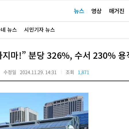
주
뉴스
영상
매거진
요
서
비
스
바
네 뉴스
시민기자 뉴스
로
가
기"
지마!” 분당 326%, 수서 230% 
수정일
2024.11.29. 14:31
조회
1,871