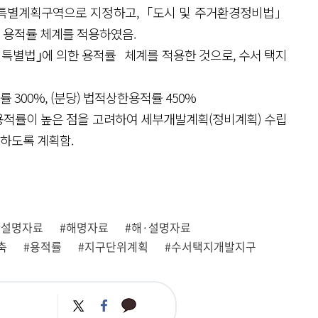
라 특별계획구역으로 지정하고,「도시 및 주거환경정비법」
’ 용적률 체계를 적용하였음.
 특별법｣에 의한 용적률 체계를 적용한 것으로, 수서 택지
 300%, (분당) 법적상한용적률 450%
황용적률이 높은 점을 고려하여 세부개발계획(정비계획) 수립
하도록 계획함.
#설명자료
#해명자료
#해·설명자료
축
#용적률
#지구단위계획
#수서택지개발지구
카
트
페
카
위
이