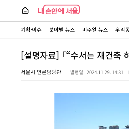
본
페
문
이
뉴
바
지
스
로
상
룸
가
단
뉴
기
으
스
로
기획·이슈
분야별 뉴스
비주얼 뉴스
우리동
주
이
요
동
서
비
스
[설명자료] ｢“수서는 재건축 하
바
로
가
기
서울시 언론담당관
발행일
2024.11.29. 14:31