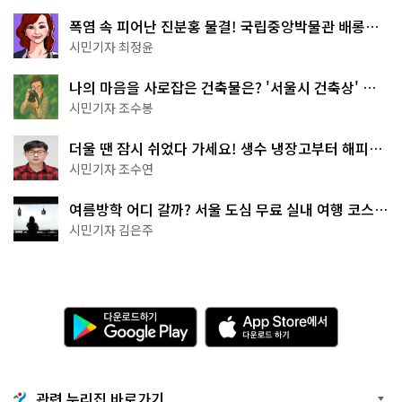
폭염 속 피어난 진분홍 물결! 국립중앙박물관 배롱나
무 명소
시민기자 최정윤
나의 마음을 사로잡은 건축물은? '서울시 건축상' 수
상작 공개!
시민기자 조수봉
더울 땐 잠시 쉬었다 가세요! 생수 냉장고부터 해피소
·무더위쉼터까지
시민기자 조수연
여름방학 어디 갈까? 서울 도심 무료 실내 여행 코스
추천
시민기자 김은주
다
A
운
p
로
p
드
S
하
t
기
o
관련 누리집 바로가기