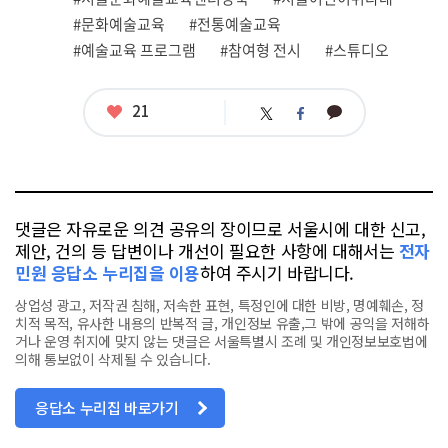
태
그
#문화예술교육
#전통예술교육
#예술교육 프로그램
#참여형 전시
#스튜디오
좋
21
카
트
페
아
카
위
이
요
오
터
스
톡
북
댓글은 자유로운 의견 공유의 장이므로 서울시에 대한 신고,
제안, 건의 등 답변이나 개선이 필요한 사항에 대해서는
전자
민원 응답소 누리집을 이용
하여 주시기 바랍니다.
상업성 광고, 저작권 침해, 저속한 표현, 특정인에 대한 비방, 명예훼손, 정
치적 목적, 유사한 내용의 반복적 글, 개인정보 유출,그 밖에 공익을 저해하
거나 운영 취지에 맞지 않는 댓글은 서울특별시 조례 및 개인정보보호법에
의해 통보없이 삭제될 수 있습니다.
응답소 누리집 바로가기