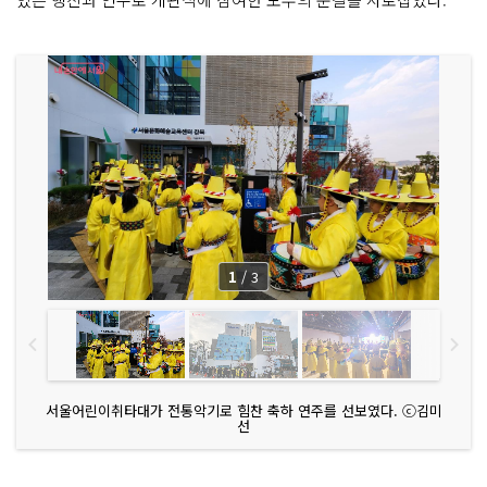
1
/
3
서울어린이취타대가 전통악기로 힘찬 축하 연주를 선보였다. ⓒ김미
선