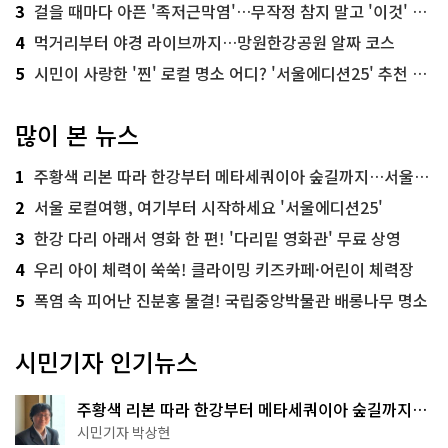
3
걸을 때마다 아픈 '족저근막염'…무작정 참지 말고 '이것' 해보세요!
4
먹거리부터 야경 라이브까지…망원한강공원 알짜 코스
5
시민이 사랑한 '찐' 로컬 명소 어디? '서울에디션25' 추천 코스
많이 본 뉴스
1
주황색 리본 따라 한강부터 메타세쿼이아 숲길까지…서울둘레길 15코스
2
서울 로컬여행, 여기부터 시작하세요 '서울에디션25'
3
한강 다리 아래서 영화 한 편! '다리밑 영화관' 무료 상영
4
우리 아이 체력이 쑥쑥! 클라이밍 키즈카페·어린이 체력장
5
폭염 속 피어난 진분홍 물결! 국립중앙박물관 배롱나무 명소
시민기자 인기뉴스
주황색 리본 따라 한강부터 메타세쿼이아 숲길까지…
서울둘레길 15코스
시민기자 박상현