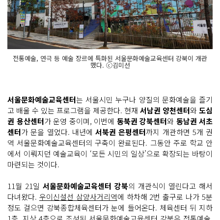
전통예술, 연극 등 예술 장르에 특화된 서울문화예술교육센터 강북이 개관
했다. ⓒ김미선
서울문화예술교육센터
는 서울시민 누구나 양질의 문화예술을 즐기
고 배울 수 있는 프로그램을 제공한다. 현재
서남권 양천센터
와
도심
권 용산센터
가 운영 중이며, 이번에
동북권 강북센터
와
동남권 서초
센터
가 문을 열었다. 내년에
서북권 은평센터
까지 개관하면 5개 권
역 서울문화예술교육센터의 구축이 완료된다. 그동안 주로 학교 안
에서 이뤄지던 예술교육이 ‘모든 시민의 일상’으로 확장되는 바탕이
마련되는 것이다.
11월 21일
서울문화예술교육센터 강북
의 개관식이 열린다고 해서
다녀왔다.
우이신설선 삼양사거리역
에 하차해 2번 출구로 나가 5분
정도 걸으면 강북종합체육센터가 눈에 들어온다. 체육센터 뒤 지하
1층, 지상 4층으로 조성된 서울문화예술교육센터 강북은
전통예술,