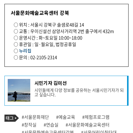
서울문화예술교육센터 강북
○ 위치 : 서울시 강북구 솔샘로48길 14
○ 교통 : 우이신설선 삼양사거리역 2번 출구에서 432m
○ 운영시간 : 화~토요일 10:00~18:00
○ 휴관일 : 일·월요일, 법정공휴일
○
누리집
○ 문의 : 02-2105-2314
기
시민기자 김미선
사
시민들에게 다양 정보를 공유하는 서울시민기자가 되
작
고 싶습니다.
성
자
프
로
기
필
태
#서울문화재단
#예술교육
#체험프로그램
사
그
관
#창작실
#연습실
#서울문화예술교육센터
련
#서울문화예술교육센터강북
#서울어린이취타대