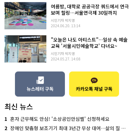
여름밤, 대학로 공공극장 쿼드에서 연극
보며 힐링…서울연극제 30일까지
시민기자 박지영
2024.06.20. 13:14
"오늘은 나도 아티스트"…일상 속 예술
교육 '서울시민예술학교' 다녀요~
시민기자 박지영
2024.05.27. 14:08
최신 뉴스
1
혼자 근무해도 안심! '소상공인안심벨' 신청하세요
2
장애인 맞춤형 보조기기 최대 3년간 무상 대여…삶의 질 높인다