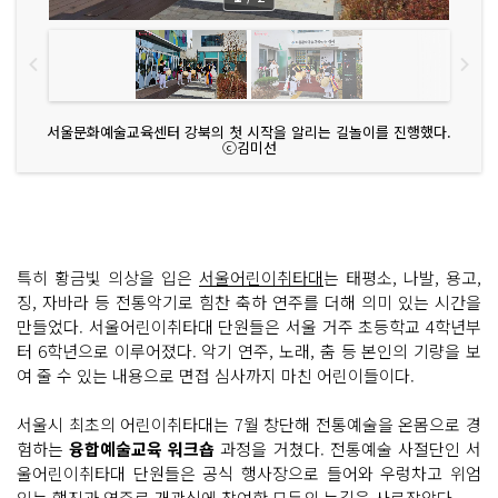
서울문화예술교육센터 강북의 첫 시작을 알리는 길놀이를 진행했다.
ⓒ김미선
특히 황금빛 의상을 입은
서울어린이취타대
는 태평소, 나발, 용고,
징, 자바라 등 전통악기로 힘찬 축하 연주를 더해 의미 있는 시간을
만들었다. 서울어린이취타대 단원들은 서울 거주 초등학교 4학년부
터 6학년으로 이루어졌다. 악기 연주, 노래, 춤 등 본인의 기량을 보
여 줄 수 있는 내용으로 면접 심사까지 마친 어린이들이다.
서울시 최초의 어린이취타대는 7월 창단해 전통예술을 온몸으로 경
험하는
융합예술교육 워크숍
과정을 거쳤다. 전통예술 사절단인 서
울어린이취타대 단원들은 공식 행사장으로 들어와 우렁차고 위엄
있는 행진과 연주로 개관식에 참여한 모두의 눈길을 사로잡았다.