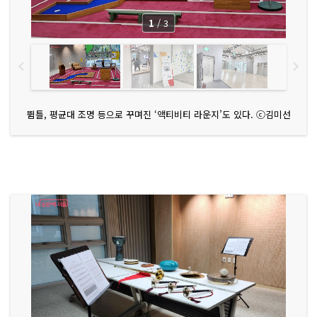
1
/
3
뜀틀, 평균대 조명 등으로 꾸며진 ‘액티비티 라운지’도 있다. ⓒ김미선