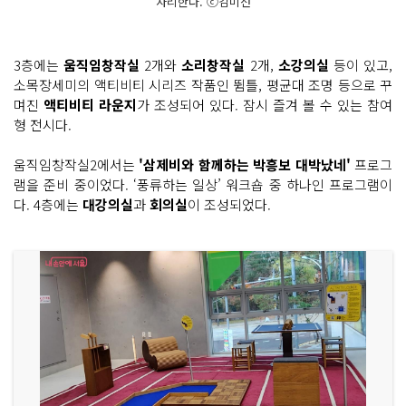
자리한다. ⓒ김미선
3층에는
움직임창작실
2개와
소리창작실
2개,
소강의실
등이 있고,
소목장세미의 액티비티 시리즈 작품인 뜀틀, 평균대 조명 등으로 꾸
며진
액티비티 라운지
가 조성되어 있다. 잠시 즐겨 볼 수 있는 참여
형 전시다.
움직임창작실2에서는
'삼제비와 함께하는 박흥보 대박났네'
프로그
램을 준비 중이었다. ‘풍류하는 일상’ 워크숍 중 하나인 프로그램이
다. 4층에는
대강의실
과
회의실
이 조성되었다.