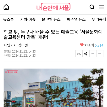
본
페
내
문
이
내
손
검
메
바
지
손
안
색
뉴
로
상
안
주
에
창
전
가
단
에
뉴스홈
기획·이슈
분야별 뉴스
비주얼 뉴스
우리동네
요
서
열
체
기
으
서
서
울
기
보
로
울
비
기
이
-
학교 밖, 누구나 배울 수 있는 예술교육 '서울문화예
스
동
서
술교육센터 강북' 개관!
바
울
로
시
가
좋
시민기자 김미선
21
조회
5,214
대
기
아
표
발행일
2024.11.22. 14:33
요
소
페
S
글
글
수정일
2024.11.22. 14:33
통
이
N
자
자
포
지
S
크
크
털
U
공
기
기
R
유
크
작
L
하
게
게
복
기
변
변
사
경
경
하
하
기
기