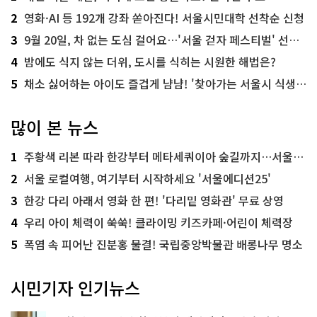
2
영화·AI 등 192개 강좌 쏟아진다! 서울시민대학 선착순 신청
3
9월 20일, 차 없는 도심 걸어요…'서울 걷자 페스티벌' 선착순 5천명
4
밤에도 식지 않는 더위, 도시를 식히는 시원한 해법은?
5
채소 싫어하는 아이도 즐겁게 냠냠! '찾아가는 서울시 식생활 교육' 현장
많이 본 뉴스
1
주황색 리본 따라 한강부터 메타세쿼이아 숲길까지…서울둘레길 15코스
2
서울 로컬여행, 여기부터 시작하세요 '서울에디션25'
3
한강 다리 아래서 영화 한 편! '다리밑 영화관' 무료 상영
4
우리 아이 체력이 쑥쑥! 클라이밍 키즈카페·어린이 체력장
5
폭염 속 피어난 진분홍 물결! 국립중앙박물관 배롱나무 명소
시민기자 인기뉴스