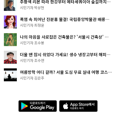
주황색 리본 따라 한강부터 메타세쿼이아 숲길까지…
서울둘레길 15코스
시민기자 박상현
폭염 속 피어난 진분홍 물결! 국립중앙박물관 배롱나
무 명소
시민기자 최정윤
나의 마음을 사로잡은 건축물은? '서울시 건축상' 수
상작 공개!
시민기자 조수봉
더울 땐 잠시 쉬었다 가세요! 생수 냉장고부터 해피소
·무더위쉼터까지
시민기자 조수연
여름방학 어디 갈까? 서울 도심 무료 실내 여행 코스
추천
시민기자 김은주
다
A
운
p
로
p
드
S