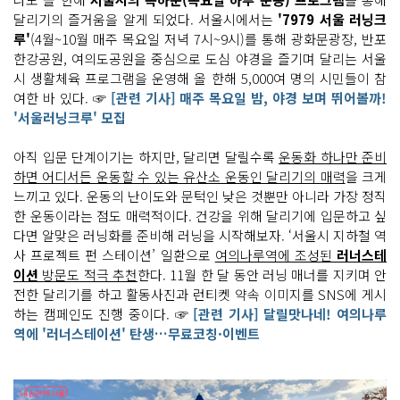
달리기의 즐거움을 알게 되었다. 서울시에서는
'7979 서울 러닝크
루'
(4월~10월 매주 목요일 저녁 7시~9시)를 통해 광화문광장, 반포
한강공원, 여의도공원을 중심으로 도심 야경을 즐기며 달리는 서울
시 생활체육 프로그램을 운영해 올 한해 5,000여 명의 시민들이 참
여한 바 있다. ☞
[관련 기사] 매주 목요일 밤, 야경 보며 뛰어볼까!
'서울러닝크루' 모집
아직 입문 단계이기는 하지만, 달리면 달릴수록
운동화 하나만 준비
하면 어디서든 운동할 수 있는 유산소 운동인 달리기의 매력
을 크게
느끼고 있다. 운동의 난이도와 문턱인 낮은 것뿐만 아니라 가장 정직
한 운동이라는 점도 매력적이다. 건강을 위해 달리기에 입문하고 싶
다면 알맞은 러닝화를 준비해 러닝을 시작해보자. ‘서울시 지하철 역
사 프로젝트 펀 스테이션’ 일환으로
여의나루역에 조성된
러너스테
이션
방문도 적극 추천
한다. 11월 한 달 동안 러닝 매너를 지키며 안
전한 달리기를 하고 활동사진과 런티켓 약속 이미지를 SNS에 게시
하는 캠페인도 진행 중이다. ☞
[관련 기사] 달릴맛나네! 여의나루
역에 '러너스테이션' 탄생…무료코칭·이벤트