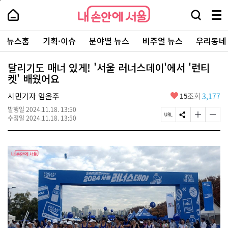
본
페
내
문
이
내
손
검
메
바
지
손
안
색
뉴
로
상
안
주
에
창
전
가
단
에
뉴스홈
기획·이슈
분야별 뉴스
비주얼 뉴스
우리동네
요
서
열
체
기
으
서
서
울
기
보
로
울
비
기
이
-
달리기도 매너 있게! '서울 러너스데이'에서 '런티
스
동
서
켓' 배웠어요
바
울
로
시
가
좋
시민기자 엄윤주
15
조회
3,177
대
기
아
표
발행일
2024.11.18. 13:50
요
소
페
S
글
글
수정일
2024.11.18. 13:50
통
이
N
자
자
포
지
S
크
크
털
U
공
기
기
R
유
크
작
L
하
게
게
복
기
변
변
사
경
경
하
하
기
기