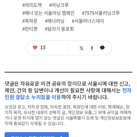
련
#여의도역
#러닝크루
태
그
#매너 있는 서울러닝 캠페인
#7979서울러닝크루
#목하운
#매너러닝
#서울러너스데이
#런티켓
#달리기 동호회
좋
15
카
트
페
아
카
위
이
요
오
터
스
톡
북
댓글은 자유로운 의견 공유의 장이므로 서울시에 대한 신고,
제안, 건의 등 답변이나 개선이 필요한 사항에 대해서는
전자
민원 응답소 누리집을 이용
하여 주시기 바랍니다.
상업성 광고, 저작권 침해, 저속한 표현, 특정인에 대한 비방, 명예훼손, 정
치적 목적, 유사한 내용의 반복적 글, 개인정보 유출,그 밖에 공익을 저해하
거나 운영 취지에 맞지 않는 댓글은 서울특별시 조례 및 개인정보보호법에
의해 통보없이 삭제될 수 있습니다.