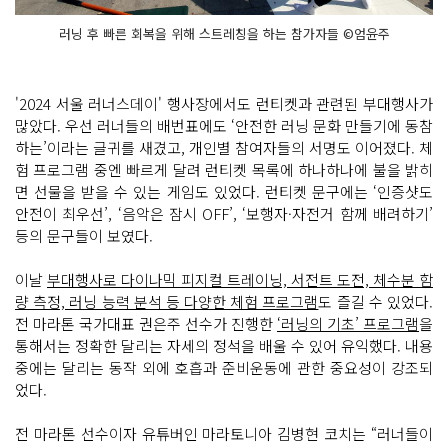
러닝 후 빠른 회복을 위해 스트레칭을 하는 참가자들 ©엄윤주
'2024 서울 러너스데이' 행사장에서도 런티켓과 관련된 부대행사가
많았다. 우선 러너들의 배번표에도 ‘안전한 러닝 문화 만들기에 동참
하는’이라는 글귀를 새겼고, 개인별 참여자들의 서명도 이어졌다. 체
험 프로그램 중엔 빠르게 달려 런티켓 목록에 하나하나에 불을 밝히
면 선물을 받을 수 있는 게임도 있었다. 런티켓 문구에는 ‘인증샷도
안전이 최우선’, ‘음악은 잠시 OFF’, ‘보행자·자전거 함께 배려하기’
등의 문구들이 보였다.
이날
부대행사로 다이나믹 피지컬 트레이닝, 서전트 도전, 체수분 함
량 측정, 러닝 능력 분석 등 다양한 체험 프로그램
도 즐길 수 있었다.
전 마라톤 국가대표 권은주 선수가 진행한
‘러닝의 기초’ 프로그램
을
통해서는 정확한 달리는 자세의 정석을 배울 수 있어 유익했다. 내용
중에는 달리는 동작 외에 호흡과 준비운동에 관한 중요성이 강조되
었다.
전 마라톤 선수이자 유튜버인 마라토니아 김병현 코치는 “러너들이