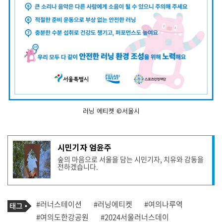
러닝 에티켓 ©서울시
기
시민기자 엄윤주
사
숲의 마음으로 서울을 담는 시민기자, 치유와 감동을
작
전하겠습니다.
성
자
프
로
기
필
태
#러너스테이션
#러닝에티켓
#여의나루역
사
그
관
#여의도한강공원
#2024서울러너스데이