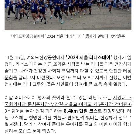
여의도한강공원에서 '2024 서울 러너스데이' 행사가 열렸다. ©엄윤주
11월 16일, 여의도한강공원에서
'2024 서울 러너스데이'
행사가 열
렸다. 러너스 데이는 최근 뜨거운 사랑을 받는 러닝을 더욱 건강하게
즐기고, 나아가 건강한 사회적 책임까지 다할 수 있도록
안전한 러닝
문화
를 알리고자 마련됐다. 오전 9시부터 오후 1시까지 진행된 이번
행사에는 러닝 크루와 많은 시민들이 참여해 큰 호응 속에 열렸다.
이날 러너스데이 행사의 꽃이라 할 수 있는 러닝 코스는
서강대교-
국회의사당 둔치주차장-샛강길-서울교-여의도 제5주차장 건너편-6
3스퀘어를 돌아 원점 회귀
하는
8.4km 단일 코스
로 진행되었다. 러
닝 코스에는 청명한 가을 하늘과 반짝반짝 빛나는 한강뷰가 덤으로
펼쳐졌다. 달리기 참여자 중에는 유아차를 끌고 와 어린 아이와 함께
달리는 모습도 눈에 띄었다.