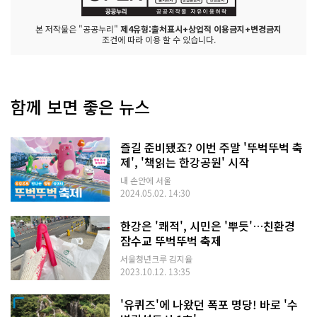
본 저작물은 "공공누리"
제4유형:출처표시+상업적 이용금지+변경금지
조건에 따라 이용 할 수 있습니다.
함께 보면 좋은 뉴스
즐길 준비됐죠? 이번 주말 '뚜벅뚜벅 축
제', '책읽는 한강공원' 시작
내 손안에 서울
2024.05.02. 14:30
한강은 '쾌적', 시민은 '뿌듯'…친환경
잠수교 뚜벅뚜벅 축제
서울청년크루 김지율
2023.10.12. 13:35
'유퀴즈'에 나왔던 폭포 명당! 바로 '수