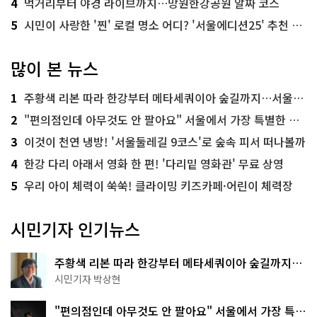
4
먹거리부터 야경 라이브까지…망원한강공원 알짜 코스
5
시민이 사랑한 '찐' 로컬 명소 어디? '서울에디션25' 추천 코스
많이 본 뉴스
1
주황색 리본 따라 한강부터 메타세쿼이아 숲길까지…서울둘레길 15코스
2
"편의점인데 아무것도 안 팔아요" 서울에서 가장 특별한 편의점의 정체
3
이것이 천연 냉방! '서울둘레길 9코스'로 숲속 피서 떠나볼까
4
한강 다리 아래서 영화 한 편! '다리밑 영화관' 무료 상영
5
우리 아이 체력이 쑥쑥! 클라이밍 키즈카페·어린이 체력장
시민기자 인기뉴스
주황색 리본 따라 한강부터 메타세쿼이아 숲길까지…
서울둘레길 15코스
시민기자 박상현
"편의점인데 아무것도 안 팔아요" 서울에서 가장 특별