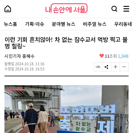
본
페
내
문
이
내
손
검
메
바
지
손
안
색
뉴
로
상
안
주
에
창
전
가
단
에
뉴스홈
기획·이슈
분야별 뉴스
비주얼 뉴스
우리동네
요
서
열
체
기
으
서
서
울
기
보
로
울
비
기
이
-
이런 기회 흔치않아! 차 없는 잠수교서 먹방 찍고 물
스
동
서
멍 힐링~
바
울
로
시
가
좋
시민기자 홍혜수
11
조회
1,048
대
기
아
표
발행일
2024.10.18. 11:36
요
소
페
S
글
글
수정일
2024.10.18. 16:53
통
이
N
자
자
포
지
S
크
크
털
U
공
기
기
R
유
크
작
L
하
게
게
복
기
변
변
사
경
경
하
하
기
기