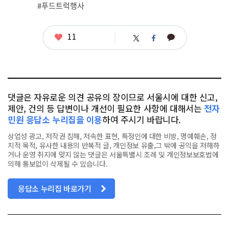
#푸드트럭행사
태
그
좋
11
카
트
페
아
카
위
이
요
오
터
스
톡
북
댓글은 자유로운 의견 공유의 장이므로 서울시에 대한 신고,
제안, 건의 등 답변이나 개선이 필요한 사항에 대해서는
전자
민원 응답소 누리집을 이용
하여 주시기 바랍니다.
상업성 광고, 저작권 침해, 저속한 표현, 특정인에 대한 비방, 명예훼손, 정
치적 목적, 유사한 내용의 반복적 글, 개인정보 유출,그 밖에 공익을 저해하
거나 운영 취지에 맞지 않는 댓글은 서울특별시 조례 및 개인정보보호법에
의해 통보없이 삭제될 수 있습니다.
응답소 누리집 바로가기