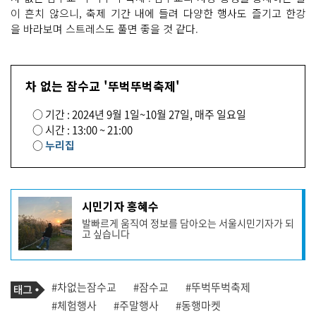
이 흔치 않으니, 축제 기간 내에 들려 다양한 행사도 즐기고 한강
을 바라보며 스트레스도 풀면 좋을 것 같다.
차 없는 잠수교 '뚜벅뚜벅축제'
○ 기간 : 2024년 9월 1일~10월 27일, 매주 일요일
○ 시간 : 13:00 ~ 21:00
○
누리집
기
시민기자 홍혜수
사
발빠르게 움직여 정보를 담아오는 서울시민기자가 되
작
고 싶습니다
성
자
프
로
기
필
태
#차없는잠수교
#잠수교
#뚜벅뚜벅축제
사
그
관
#체험행사
#주말행사
#동행마켓
련