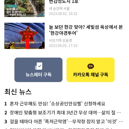
변감성도시 1호'
내 손안에 서울
2023.08.02. 16:32
늘 보던 한강 맞아? 세빛섬 옥상에서 본
'한강야경투어'
시민기자 김윤경
2023.06.05. 17:10
최신 뉴스
1
혼자 근무해도 안심! '소상공인안심벨' 신청하세요
2
장애인 맞춤형 보조기기 최대 3년간 무상 대여…삶의 질 높인다
3
걸을 때마다 아픈 '족저근막염'…무작정 참지 말고 '이것' 해보세요!