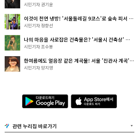
한 편의점의 정체
시민기자 권기윤
이것이 천연 냉방! '서울둘레길 9코스'로 숲속 피서 떠
나볼까
시민기자 정향선
나의 마음을 사로잡은 건축물은? '서울시 건축상' 수
상작 공개!
시민기자 조수봉
한여름에도 얼음장 같은 계곡물! 서울 '진관사 계곡'이
천국이네~
시민기자 양지영
다
A
운
p
로
p
드
S
하
t
기
o
관련 누리집 바로가기
G
r
o
e
o
에