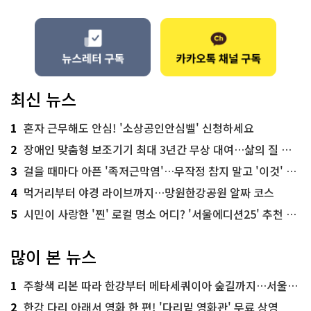
최신 뉴스
1
혼자 근무해도 안심! '소상공인안심벨' 신청하세요
2
장애인 맞춤형 보조기기 최대 3년간 무상 대여…삶의 질 높인다
3
걸을 때마다 아픈 '족저근막염'…무작정 참지 말고 '이것' 해보세요!
4
먹거리부터 야경 라이브까지…망원한강공원 알짜 코스
5
시민이 사랑한 '찐' 로컬 명소 어디? '서울에디션25' 추천 코스
많이 본 뉴스
1
주황색 리본 따라 한강부터 메타세쿼이아 숲길까지…서울둘레길 15코스
2
한강 다리 아래서 영화 한 편! '다리밑 영화관' 무료 상영