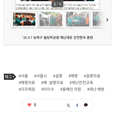
1
/
6
'23.9.7 송파구 올림픽공원 재난대응 안전한국 훈련
기
태
#서울
#서울시
#설명
#해명
#설명자료
사
그
관
#해명자료
#해·설명자료
#재난안전교육
련
#지자체장
#미이수
#용혜인 의원
#재난 예방
태
그
좋
0
카
트
페
아
카
위
이
요
오
터
스