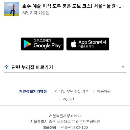
호수·예술·미식 모두 품은 도보 코스! 서울식물원~LG
아트센터~마곡테라스거리
시민기자 이상돈
다
A
운
p
로
p
드
S
하
t
기
o
관련 누리집 바로가기
G
r
o
e
o
에
g
서
l
다
개인정보처리방침
이메일 무단수집 거부
이용약관
e
운
P
로
PC버전
l
드
a
하
y
기
서울특별시청 04524
서울특별시 중구 세종대로 110 콘텐츠담당관
대표전화
다산콜센터
02-120