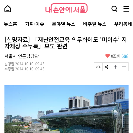
본
페
내
문
이
내
손
검
메
바
지
손
안
색
뉴
로
상
안
주
에
창
전
가
단
에
뉴스홈
기획·이슈
분야별 뉴스
비주얼 뉴스
우리동네
요
서
열
체
기
으
서
서
울
기
보
로
울
비
기
이
-
[설명자료] 「재난안전교육 의무화에도 ‘미이수’ 지
스
동
서
자체장 수두룩」보도 관련
바
울
로
시
가
좋
서울시 언론담당관
0
조회
688
대
기
아
표
발행일
2024.10.10. 09:43
요
소
페
S
글
글
수정일
2024.10.10. 09:43
통
이
N
자
자
포
지
S
크
크
털
U
공
기
기
R
유
크
작
L
하
게
게
복
기
변
변
사
경
경
하
하
기
기