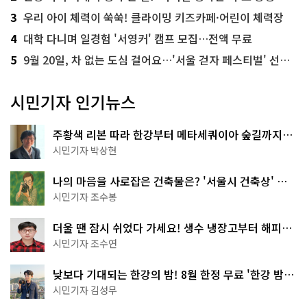
3
우리 아이 체력이 쑥쑥! 클라이밍 키즈카페·어린이 체력장
4
대학 다니며 일경험 '서영커' 캠프 모집…전액 무료
5
9월 20일, 차 없는 도심 걸어요…'서울 걷자 페스티벌' 선착순 5천명
시민기자 인기뉴스
주황색 리본 따라 한강부터 메타세쿼이아 숲길까지…
서울둘레길 15코스
시민기자 박상현
나의 마음을 사로잡은 건축물은? '서울시 건축상' 수
상작 공개!
시민기자 조수봉
더울 땐 잠시 쉬었다 가세요! 생수 냉장고부터 해피소
·무더위쉼터까지
시민기자 조수연
낮보다 기대되는 한강의 밤! 8월 한정 무료 '한강 밤
핑' 예약은?
시민기자 김성무