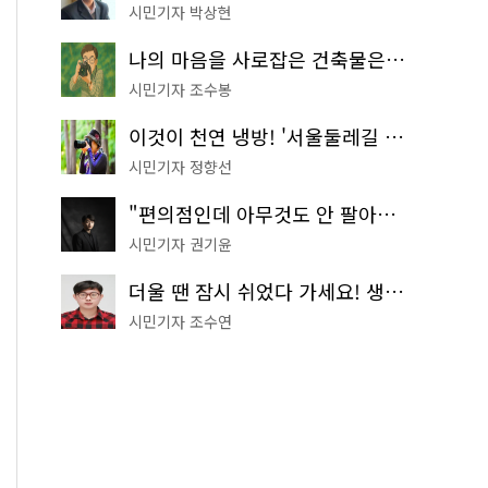
시민기자 박상현
나의 마음을 사로잡은 건축물은? '서울시 건축상' 수상작 공개!
시민기자 조수봉
이것이 천연 냉방! '서울둘레길 9코스'로 숲속 피서 떠나볼까
시민기자 정향선
"편의점인데 아무것도 안 팔아요" 서울에서 가장 특별한 편의점의 정체
시민기자 권기윤
더울 땐 잠시 쉬었다 가세요! 생수 냉장고부터 해피소·무더위쉼터까지
시민기자 조수연