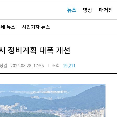
주
뉴스
영상
매거진
요
서
비
스
바
네 뉴스
시민기자 뉴스
로
가
기"
시 정비계획 대폭 개선
정일
2024.08.28. 17:55
조회
19,211