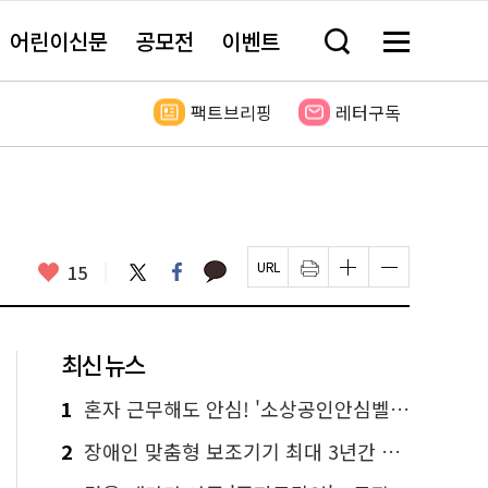
어린이신문
공모전
이벤트
검
메
색
뉴
창
전
열
체
팩트브리핑
레터구독
기
보
기
카
좋
트
페
15
페
인
글
글
카
위
이
아
이
쇄
자
자
오
터
스
요
지
하
크
크
톡
북
U
기
기
기
R
새
크
작
L
창
게
게
최신 뉴스
복
열
변
변
사
림
경
경
하
하
1
혼자 근무해도 안심! '소상공인안심벨' 신청하세요
기
기
2
장애인 맞춤형 보조기기 최대 3년간 무상 대여…삶의 질 높인다