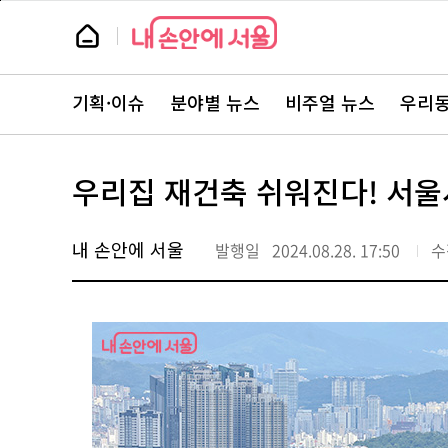
본
페
문
이
뉴
바
지
스
로
상
룸
가
단
뉴
기
으
스
로
기획·이슈
분야별 뉴스
비주얼 뉴스
우리동
주
이
요
동
서
비
스
우리집 재건축 쉬워진다! 서울
바
로
가
기
내 손안에 서울
발행일
2024.08.28. 17:50
수