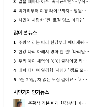
3
걸을 때마다 아픈 '족저근막염'…무작정 참지 말고 '이것' 해보세요!
4
먹거리부터 야경 라이브까지…망원한강공원 알짜 코스
5
시민이 사랑한 '찐' 로컬 명소 어디? '서울에디션25' 추천 코스
많이 본 뉴스
1
주황색 리본 따라 한강부터 메타세쿼이아 숲길까지…서울둘레길 15코스
2
한강 다리 아래서 영화 한 편! '다리밑 영화관' 무료 상영
3
우리 아이 체력이 쑥쑥! 클라이밍 키즈카페·어린이 체력장
4
대학 다니며 일경험 '서영커' 캠프 모집…전액 무료
5
9월 20일, 차 없는 도심 걸어요…'서울 걷자 페스티벌' 선착순 5천명
시민기자 인기뉴스
주황색 리본 따라 한강부터 메타세쿼이아 숲길까지…서울둘레길 15코스