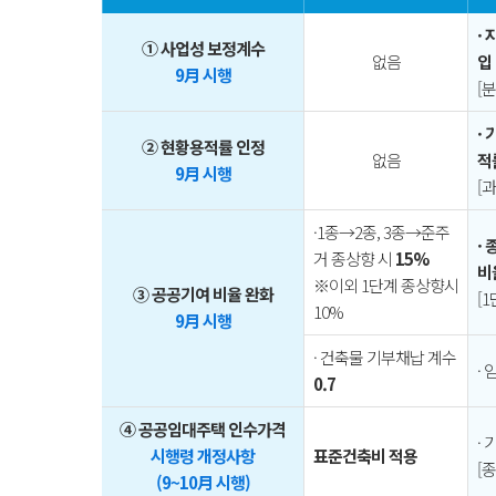
·
① 사업성 보정계수
없음
입
9月 시행
[
·
② 현황용적률 인정
없음
적
9月 시행
[
·1종→2종, 3종→준주
·
거 종상향 시
15%
비
※이외 1단계 종상향시
③ 공공기여 비율 완화
[
10%
9月 시행
· 건축물 기부채납 계수
·
0.7
④ 공공임대주택 인수가격
·
시행령 개정사항
표준건축비 적용
[
(9~10月 시행)