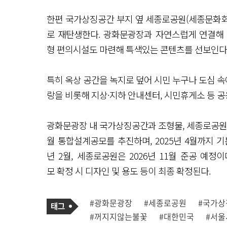
한편 국가상징공간 부지 옆 세종로공원(세종문화회관 
로 재탄생한다. 광화문광장과 자연스럽게 연결해
형 편의시설도 마련해 특색있는 콘텐츠를 선보인다
특히 옥상 공간을 녹지로 덮어 시민 누구나 도심 속
랑을 비롯해 지상·지하 안내센터, 시민휴게소 등 
광화문광장 내 국가상징공간과 조형물, 세종로공원은
월 통합설계공모를 추진하며, 2025년 4월까지 기
년 2월, 세종로공원은 2026년 11월 준공 예
모 확정 시 디자인 및 용도 등이 최종 확정된다.
기
태
#광화문광장
#세종로공원
#국가상
사
그
관
#꺼지지않는불꽃
#대한민국
#서울
련