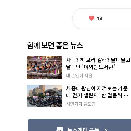
태
그
좋
14
아
요
함께 보면 좋은 뉴스
자니? 책 보러 갈래? 달디달고
달디단 '야외밤도서관'
내 손안에 서울
세종대왕님이 지켜보는 가운
데 걷기 챌린지! 한 걸음씩 모
아 1,186km
시민기자 김도연