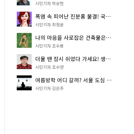
시민기자 박상현
폭염 속 피어난 진분홍 물결! 국립중앙박물관 배롱나무 명소
시민기자 최정윤
나의 마음을 사로잡은 건축물은? '서울시 건축상' 수상작 공개!
시민기자 조수봉
더울 땐 잠시 쉬었다 가세요! 생수 냉장고부터 해피소·무더위쉼터까지
시민기자 조수연
여름방학 어디 갈까? 서울 도심 무료 실내 여행 코스 추천
시민기자 김은주