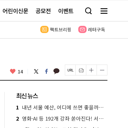
어린이신문
공모전
이벤트
검
메
색
뉴
창
전
열
체
팩트브리핑
레터구독
기
보
기
카
좋
트
페
14
페
인
글
글
카
위
이
아
이
쇄
자
자
오
터
스
요
지
하
크
크
톡
북
U
기
기
기
R
새
크
작
L
창
게
게
최신 뉴스
복
열
변
변
사
림
경
경
하
하
1
내년 서울 예산, 어디에 쓰면 좋을까요? 온라인 투표
기
기
2
영화·AI 등 192개 강좌 쏟아진다! 서울시민대학 선착순 신청