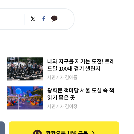
카
트
페
카
위
이
오
터
스
톡
북
나와 지구를 지키는 도전! 트레
드밀 100대 걷기 챌린지
시민기자 김아름
광화문 책마당 서울 도심 속 책
읽기 좋은 곳
시민기자 김이정