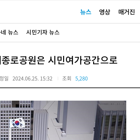
주
뉴스
영상
매거진
요
서
비
스
바
네 뉴스
시민기자 뉴스
로
가
기"
세종로공원은 시민여가공간으로
정일
2024.06.25. 15:32
조회
5,280