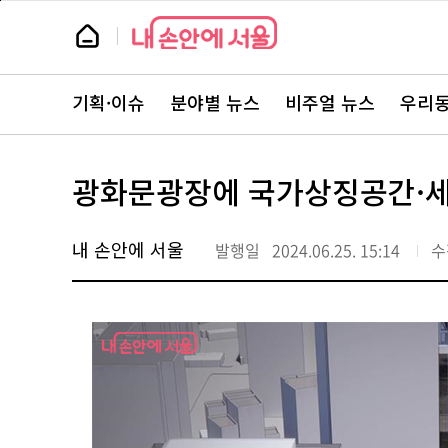
본
페
문
이
뉴
바
지
스
로
상
룸
가
단
뉴
기
으
스
로
기획·이슈
분야별 뉴스
비주얼 뉴스
우리동
주
이
요
동
서
비
스
광화문광장에 국가상징공간·
바
로
가
기
내 손안에 서울
발행일
2024.06.25. 15:14
수