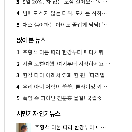
3
9월 20일, 차 없는 도심 걸어요…'서울 걷자 페스티벌' 선착순 5천명
4
밤에도 식지 않는 더위, 도시를 식히는 시원한 해법은?
5
채소 싫어하는 아이도 즐겁게 냠냠! '찾아가는 서울시 식생활 교육' 현장
많이 본 뉴스
1
주황색 리본 따라 한강부터 메타세쿼이아 숲길까지…서울둘레길 15코스
2
서울 로컬여행, 여기부터 시작하세요 '서울에디션25'
3
한강 다리 아래서 영화 한 편! '다리밑 영화관' 무료 상영
4
우리 아이 체력이 쑥쑥! 클라이밍 키즈카페·어린이 체력장
5
폭염 속 피어난 진분홍 물결! 국립중앙박물관 배롱나무 명소
시민기자 인기뉴스
주황색 리본 따라 한강부터 메타세쿼이아 숲길까지…서울둘레길 15코스