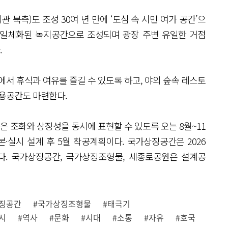
북측)도 조성 30여 년 만에 ‘도심 속 시민 여가 공간’으
 일체화된 녹지공간으로 조성되며 광장 주변 유일한 거점
.
에서 휴식과 여유를 즐길 수 있도록 하고, 야외 숲속 레스토
공용공간도 마련한다.
 조화와 상징성을 동시에 표현할 수 있도록 오는 8월~11
본·실시 설계 후 5월 착공계획이다. 국가상징공간은 2026
정이다. 국가상징공간, 국가상징조형물, 세종로공원은 설계공
징공간
#국가상징조형물
#태극기
시
#역사
#문화
#시대
#소통
#자유
#호국