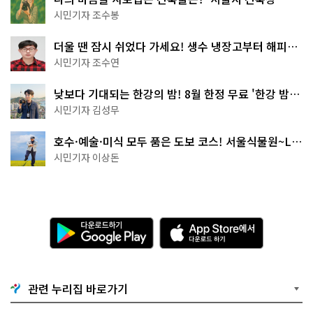
상작 공개!
시민기자 조수봉
더울 땐 잠시 쉬었다 가세요! 생수 냉장고부터 해피소
·무더위쉼터까지
시민기자 조수연
낮보다 기대되는 한강의 밤! 8월 한정 무료 '한강 밤
핑' 예약은?
시민기자 김성무
호수·예술·미식 모두 품은 도보 코스! 서울식물원~LG
아트센터~마곡테라스거리
시민기자 이상돈
다
A
운
p
로
p
드
S
하
t
기
o
관련 누리집 바로가기
G
r
o
e