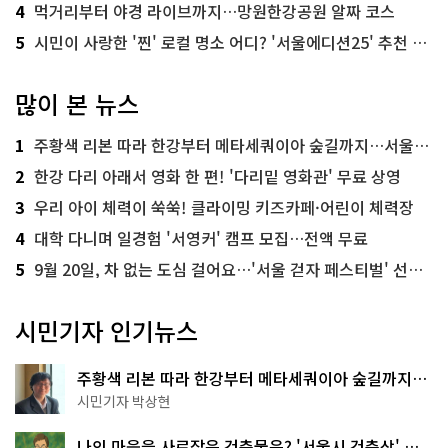
4
먹거리부터 야경 라이브까지…망원한강공원 알짜 코스
5
시민이 사랑한 '찐' 로컬 명소 어디? '서울에디션25' 추천 코스
많이 본 뉴스
1
주황색 리본 따라 한강부터 메타세쿼이아 숲길까지…서울둘레길 15코스
2
한강 다리 아래서 영화 한 편! '다리밑 영화관' 무료 상영
3
우리 아이 체력이 쑥쑥! 클라이밍 키즈카페·어린이 체력장
4
대학 다니며 일경험 '서영커' 캠프 모집…전액 무료
5
9월 20일, 차 없는 도심 걸어요…'서울 걷자 페스티벌' 선착순 5천명
시민기자 인기뉴스
주황색 리본 따라 한강부터 메타세쿼이아 숲길까지…
서울둘레길 15코스
시민기자 박상현
나의 마음을 사로잡은 건축물은? '서울시 건축상' 수