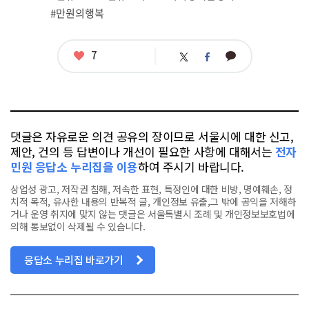
그
#만원의행복
좋
7
카
트
페
아
카
위
이
요
오
터
스
톡
북
댓글은 자유로운 의견 공유의 장이므로 서울시에 대한 신고,
제안, 건의 등 답변이나 개선이 필요한 사항에 대해서는
전자
민원 응답소 누리집을 이용
하여 주시기 바랍니다.
상업성 광고, 저작권 침해, 저속한 표현, 특정인에 대한 비방, 명예훼손, 정
치적 목적, 유사한 내용의 반복적 글, 개인정보 유출,그 밖에 공익을 저해하
거나 운영 취지에 맞지 않는 댓글은 서울특별시 조례 및 개인정보보호법에
의해 통보없이 삭제될 수 있습니다.
응답소 누리집 바로가기