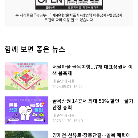
본 저작물은 "공공누리"
제4유형:출처표시+상업적 이용금지+변경금지
조건에 따라 이용 할 수 있습니다.
함께 보면 좋은 뉴스
서울마불 골목여행...7개 대표상권서 이
색 봄축제
내 손안에 서울
2024.05.01. 16:24
골목상권 14곳서 최대 50% 할인…물가
안정 총력
내 손안에 서울
2023.11.30. 16:40
양재천·선유로·장충단길…골목 매력에