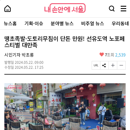
본
페
내
문
이
내
손
검
메
바
지
손
안
색
뉴
로
상
안
주
에
창
전
가
단
에
뉴스홈
기획·이슈
분야별 뉴스
비주얼 뉴스
우리동네
요
서
열
체
기
으
서
서
울
기
보
로
울
비
기
이
-
땡초족발·도토리무침이 단돈 만원! 선유도역 노포페
스
동
서
스티벌 대만족
바
울
로
시
가
좋
시민기자 박초롱
7
조회
2,539
대
기
아
표
발행일
2024.05.22. 09:00
요
소
페
S
글
글
수정일
2024.05.22. 17:25
통
이
N
자
자
포
지
S
크
크
털
U
공
기
기
R
유
크
작
L
하
게
게
복
기
변
변
사
경
경
하
하
기
기