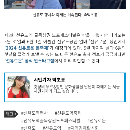
선유도 행사와 축제는 계속된다. ©박초롱
제3회 선유도역 골목상권 노포페스티벌은 막을 내렸지만 다가오는
5월 31일과 6월 1일 이틀간 선유도공원 일대 '선유로운' 상권에서
'2024 선유로운 봄축제'
가 예정되어 있다. 5월 마지막 날과 6월의
첫날을 즐겁게 보낼 수 있는 또 다른 선유도 축제 정보가 궁금하다면
'선유로운' 공식 인스타그램
에서 미리 확인할 수 있다.
기
시민기자 박초롱
사
갓성비 무료&할인 문화생활을 낱낱이 파헤치는 서울
작
시민기자가 되고 싶습니다.
성
자
프
로
기
필
태
#선유도역행사
#선유도역축제
사
그
관
#선유도역골목상권노포페스티벌
#선유로운
련
#선유도
#선유도역
#지역경제활성화
태