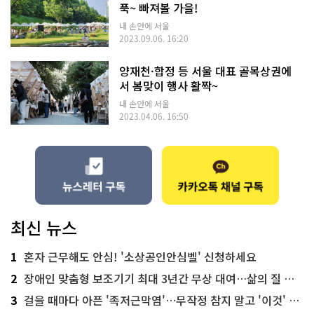
푹~ 빠져볼 가을!
내 손안에 서울
2023.09.06. 16:20
양재천·합정 등 서울 대표 골목상권에
서 봄맞이 행사 활짝~
내 손안에 서울
2023.04.06. 16:50
최신 뉴스
1
혼자 근무해도 안심! '소상공인안심벨' 신청하세요
2
장애인 맞춤형 보조기기 최대 3년간 무상 대여…삶의 질 높인다
3
걸을 때마다 아픈 '족저근막염'…무작정 참지 말고 '이것' 해보세요!