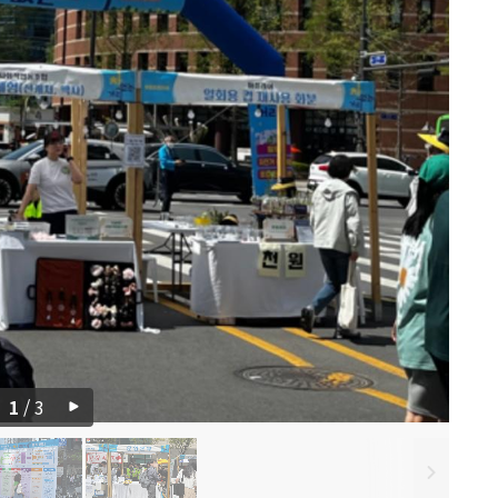
1
/
3