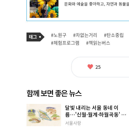
성
문화와 예술을 좋아하고, 자연과 동물
자
프
로
필
기
태
#노원구
#차없는거리
#탄소중립
사
그
관
#체험프로그램
#책읽는버스
련
태
그
좋
25
아
요
함께 보면 좋은 뉴스
달빛 내리는 서울 동네 이
름…'신월·월계·하월곡동' 이
야기
서울사랑