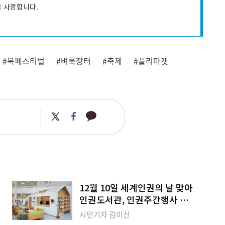
을 사랑합니다.
#북페스티벌
#벼룩장터
#축제
#플리마켓
카
트
페
카
위
이
오
터
스
톡
북
12월 10일 세계인권의 날 맞아
인권도서관, 인권주간행사 가
봐요~
시민기자 김미선