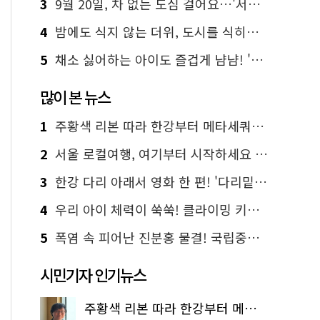
3
9월 20일, 차 없는 도심 걸어요…'서울 걷자 페스티벌' 선착순 5천명
4
밤에도 식지 않는 더위, 도시를 식히는 시원한 해법은?
5
채소 싫어하는 아이도 즐겁게 냠냠! '찾아가는 서울시 식생활 교육' 현장
많이 본 뉴스
1
주황색 리본 따라 한강부터 메타세쿼이아 숲길까지…서울둘레길 15코스
2
서울 로컬여행, 여기부터 시작하세요 '서울에디션25'
3
한강 다리 아래서 영화 한 편! '다리밑 영화관' 무료 상영
4
우리 아이 체력이 쑥쑥! 클라이밍 키즈카페·어린이 체력장
5
폭염 속 피어난 진분홍 물결! 국립중앙박물관 배롱나무 명소
시민기자 인기뉴스
주황색 리본 따라 한강부터 메타세쿼이아 숲길까지…서울둘레길 15코스