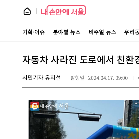
본
페
문
이
뉴
바
지
스
로
상
룸
가
단
뉴
기
으
스
로
기획·이슈
분야별 뉴스
비주얼 뉴스
우리동
주
이
요
동
서
비
스
자동차 사라진 도로에서 친환경
바
로
가
기
시민기자 유지선
발행일
2024.04.17. 09:00