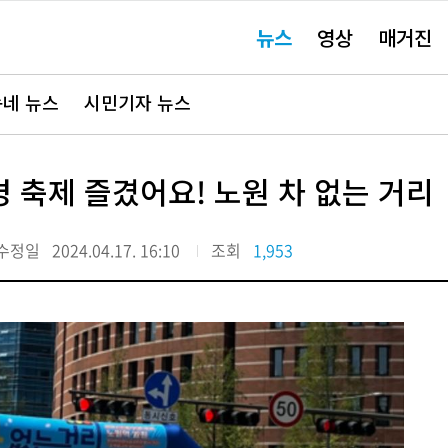
주
뉴스
영상
매거진
요
서
비
스
바
네 뉴스
시민기자 뉴스
로
가
기"
 축제 즐겼어요! 노원 차 없는 거리
수정일
2024.04.17. 16:10
조회
1,953