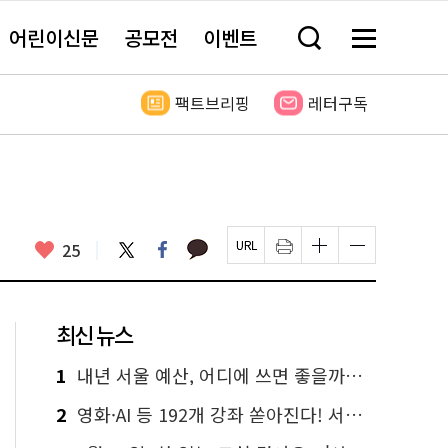
어린이신문
공모전
이벤트
검
메
색
뉴
창
전
열
체
팩트브리핑
레터구독
기
보
기
카
좋
트
페
25
페
인
글
글
카
위
이
아
이
쇄
자
자
오
터
스
요
지
하
크
크
톡
북
U
기
기
기
R
새
크
작
L
창
게
게
최신 뉴스
복
열
변
변
사
림
경
경
하
하
1
내년 서울 예산, 어디에 쓰면 좋을까요? 온라인 투표
기
기
2
영화·AI 등 192개 강좌 쏟아진다! 서울시민대학 선착순 신청