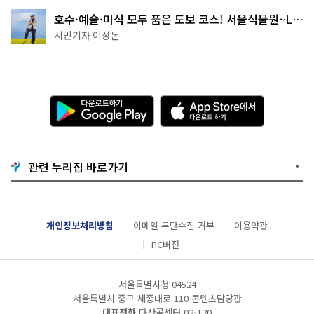
호수·예술·미식 모두 품은 도보 코스! 서울식물원~LG
아트센터~마곡테라스거리
시민기자 이상돈
다
A
운
p
로
p
드
S
하
t
기
o
관련 누리집 바로가기
G
r
o
e
o
에
g
서
l
다
개인정보처리방침
이메일 무단수집 거부
이용약관
e
운
P
로
PC버전
l
드
a
하
y
기
서울특별시청 04524
서울특별시 중구 세종대로 110 콘텐츠담당관
대표전화
다산콜센터
02-120