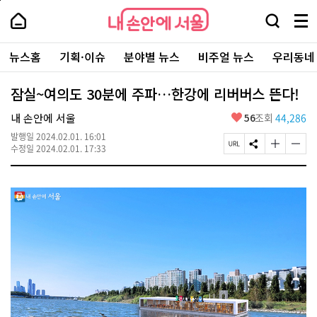
본
페
내
문
이
내
손
검
메
바
지
손
안
색
뉴
로
상
안
주
에
창
전
가
단
에
뉴스홈
기획·이슈
분야별 뉴스
비주얼 뉴스
우리동네
요
서
열
체
기
으
서
서
울
기
보
로
울
비
기
이
-
잠실~여의도 30분에 주파…한강에 리버버스 뜬다!
스
동
서
바
울
좋
내 손안에 서울
56
조회
44,286
로
시
아
가
대
발행일
2024.02.01. 16:01
요
기
페
S
글
글
표
수정일
2024.02.01. 17:33
이
N
자
자
소
지
S
크
크
통
U
공
기
기
포
R
유
크
작
털
L
하
게
게
복
기
변
변
사
경
경
하
하
기
기