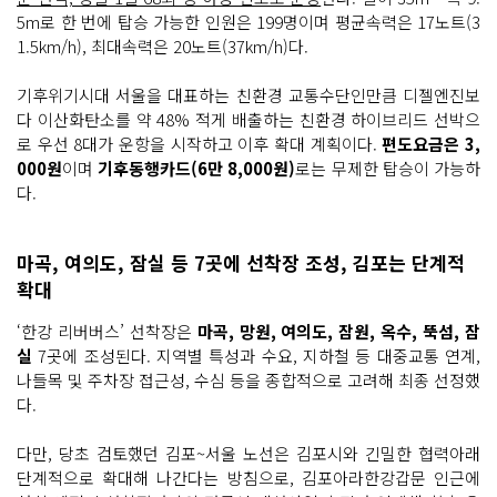
5m로 한 번에 탑승 가능한 인원은 199명이며 평균속력은 17노트(3
1.5km/h), 최대속력은 20노트(37km/h)다.
기후위기시대 서울을 대표하는 친환경 교통수단인만큼 디젤엔진보
다 이산화탄소를 약 48% 적게 배출하는 친환경 하이브리드 선박으
로 우선 8대가 운항을 시작하고 이후 확대 계획이다.
편도요금은 3,
000원
이며
기후동행카드(6만 8,000원)
로는 무제한 탑승이 가능하
다.
마곡, 여의도, 잠실 등 7곳에 선착장 조성, 김포는 단계적
확대
‘한강 리버버스’ 선착장은
마곡, 망원, 여의도, 잠원, 옥수, 뚝섬, 잠
실
7곳에 조성된다. 지역별 특성과 수요, 지하철 등 대중교통 연계,
나들목 및 주차장 접근성, 수심 등을 종합적으로 고려해 최종 선정했
다.
다만, 당초 검토했던 김포~서울 노선은 김포시와 긴밀한 협력아래
단계적으로 확대해 나간다는 방침으로, 김포아라한강갑문 인근에