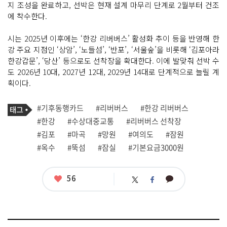
지 조성을 완료하고, 선박은 현재 설계 마무리 단계로 2월부터 건조
에 착수한다.
시는 2025년 이후에는 ‘한강 리버버스’ 활성화 추이 등을 반영해 한
강 주요 지점인 ‘상암’, ‘노들섬’, ‘반포’, ‘서울숲’을 비롯해 ‘김포아라
한강갑문’, ‘당산’ 등으로도 선착장을 확대한다. 이에 발맞춰 선박 수
도 2026년 10대, 2027년 12대, 2029년 14대로 단계적으로 늘릴 계
획이다.
기
태
#기후동행카드
#리버버스
#한강 리버버스
사
그
관
#한강
#수상대중교통
#리버버스 선착장
련
#김포
#마곡
#망원
#여의도
#잠원
태
그
#옥수
#뚝섬
#잠실
#기본요금3000원
좋
56
카
트
페
아
카
위
이
요
오
터
스
톡
북