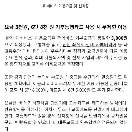
리버버스 이용요금 및 선착장
요금 3천원, 6만 8천 원 기후동행카드 사용 시 무제한 이용
‘한강 리버버스’ 이용요금은 광역버스 기본요금과 동일한
3,000원
으로 확정했다. 교통체증 없고,
전원 좌석제·선내 카페테리아
등 타
교통수단 대비 편의성이 우수하다는 장점과 요금변화에 따른 이용
수요 분석 결과, 최대 지불의사액 및 전체 사업의 재무적 수익성 등
을 종합적으로 고려해 이용요금을 책정했다.
또한 경기·인천과 논의해 수도권 대중교통 수단과의 환승할인도 적
용할 계획이다. 아울러 리버버스까지 무제한 이용 가능한 권종(따릉
이 포함 시 6만 8,000원, 미포함 시 6만 5,000원)도 추가 출시한다.
요금은 버스·지하철처럼 단말기에 교통카드를 태그하는 방식이며,
환승할인을 위해서는 하차시 무조건 교통카드를 단말기에 태그해야
한다. 교통카드가 없을 경우 선착장에 설치될 발권기에서 승차권을
구입 후 탑승할 수 있으나, 타 대중교통과 환승할인은 적용되지 않는
다.