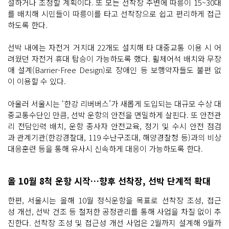
설하거나 조정할 계획이다. 또 모든 선착장 주변에 따릉이 15~30대
를 배치해 시민들이 따릉이를 타고 선착장으로 쉽고 편리하게 접근
하도록 한다.
선박 내에는 자전거 거치대 22개도 설치해 타 대중교통 이용 시 어
려웠던 자전거 휴대 탑승이 가능하도록 했다. 휠체어석 배치와 무장
애 설계(Barrier-Free Design)로 장애인 등 보행약자들도 불편 없
이 이용할 수 있다.
아울러 서울시는 ‘한강 리버버스’가 새롭게 도입되는 대규모 수상 대
중교통수단인 만큼, 선박 운항의 안전을 면밀하게 살핀다. 또 안전관
리 전담인력 배치, 운항 종사자 안전교육, 정기 및 수시 안전 점검
과 관계기관(한강경찰대, 119 수난구조대, 해양경찰청 등)과의 비상
대응훈련 등을 통해 유사시 신속하게 대응이 가능하도록 한다.
올 10월 8척 운항 시작…향후 선착장, 선박 단계적 확대
한편, 서울시는 올해 10월 정식운항을 목표로 선착장 조성, 접근
성 개선, 선박 건조 등 철저한 공정관리를 통해 사업을 차질 없이 추
진한다. 선착장 조성 및 접근성 개선 사업은 2월까지 설계해 9월까