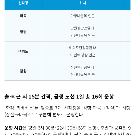
선착장
위치
마곡
가양나들목 인근
망원한강공원 내
망원
망원나들목 인근
여의도한강공원 내
여의도
이벤트 광장 인근
잠원한강공원 내
잠원
신사나들목 인근
출·퇴근 시 15분 간격, 급행 노선 1일 총 16회 운항
‘한강 리버버스’는 앞으로 7개 선착장을 상행(마곡→잠실)과 하행
(잠실→마곡)으로 구분해 편도로 운항한다.
운항 시간
은
평일 6시 30분~22시 30분(68회 운항), 주말과 공휴일 9
시 30분~22시 30분(48회 운항)
이다. 평일 출·퇴근 시간대인 6시 30