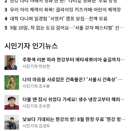
2
한강 다리 아래서 영화 한 편! '다리밑 영화관' 무료 상영
3
우리 아이 체력이 쑥쑥! 클라이밍 키즈카페·어린이 체력장
4
대학 다니며 일경험 '서영커' 캠프 모집…전액 무료
5
9월 20일, 차 없는 도심 걸어요…'서울 걷자 페스티벌' 선착순 5천명
시민기자 인기뉴스
주황색 리본 따라 한강부터 메타세쿼이아 숲길까지…
서울둘레길 15코스
시민기자 박상현
나의 마음을 사로잡은 건축물은? '서울시 건축상' 수
상작 공개!
시민기자 조수봉
더울 땐 잠시 쉬었다 가세요! 생수 냉장고부터 해피소
·무더위쉼터까지
시민기자 조수연
낮보다 기대되는 한강의 밤! 8월 한정 무료 '한강 밤
핑' 예약은?
시민기자 김성무