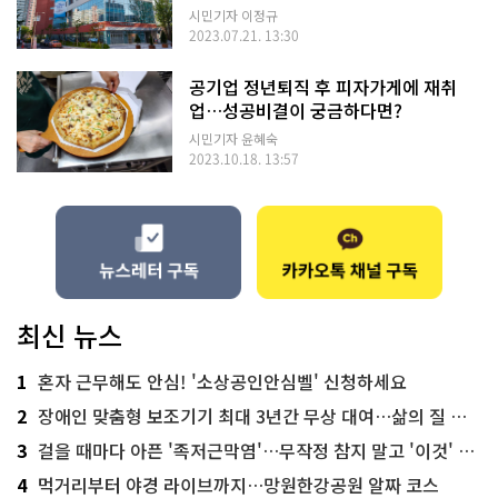
시민기자 이정규
2023.07.21. 13:30
공기업 정년퇴직 후 피자가게에 재취
업…성공비결이 궁금하다면?
시민기자 윤혜숙
2023.10.18. 13:57
최신 뉴스
1
혼자 근무해도 안심! '소상공인안심벨' 신청하세요
2
장애인 맞춤형 보조기기 최대 3년간 무상 대여…삶의 질 높인다
3
걸을 때마다 아픈 '족저근막염'…무작정 참지 말고 '이것' 해보세요!
4
먹거리부터 야경 라이브까지…망원한강공원 알짜 코스