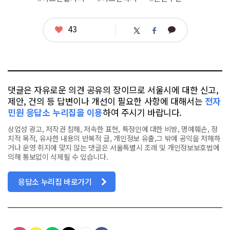
태
그
좋
43
카
트
페
아
카
위
이
요
오
터
스
톡
북
댓글은 자유로운 의견 공유의 장이므로 서울시에 대한 신고,
제안, 건의 등 답변이나 개선이 필요한 사항에 대해서는
전자
민원 응답소 누리집을 이용
하여 주시기 바랍니다.
상업성 광고, 저작권 침해, 저속한 표현, 특정인에 대한 비방, 명예훼손, 정
치적 목적, 유사한 내용의 반복적 글, 개인정보 유출,그 밖에 공익을 저해하
거나 운영 취지에 맞지 않는 댓글은 서울특별시 조례 및 개인정보보호법에
의해 통보없이 삭제될 수 있습니다.
응답소 누리집 바로가기