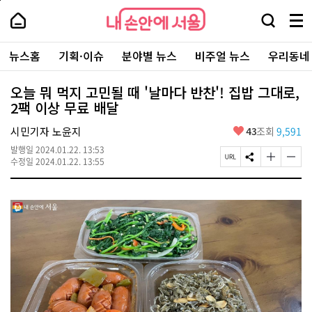
본
페
내
문
이
내
손
검
메
바
지
손
안
색
뉴
로
상
안
주
에
창
전
가
단
에
뉴스홈
기획·이슈
분야별 뉴스
비주얼 뉴스
우리동네
요
서
열
체
기
으
서
서
울
기
보
로
울
비
기
이
-
오늘 뭐 먹지 고민될 때 '날마다 반찬'! 집밥 그대로,
스
동
서
2팩 이상 무료 배달
바
울
로
시
가
좋
시민기자 노윤지
43
조회
9,591
대
기
아
표
발행일
2024.01.22. 13:53
요
소
페
S
글
글
수정일
2024.01.22. 13:55
통
이
N
자
자
포
지
S
크
크
털
U
공
기
기
R
유
크
작
L
하
게
게
복
기
변
변
사
경
경
하
하
기
기