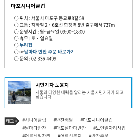
마포시니어클럽
○ 위치 : 서울시 마포구 동교로8길 58
○ 교통 : 지하철 2‧6호선 합정역 8번 출구에서 737m
○ 운영시간 : 월~금요일 09:00~18:00
○ 휴무 : 토‧일요일
○
누리집
○ ☞
날마다 반찬 주문 바로가기
○ 문의 : 02-336-4499
기
시민기자 노윤지
사
서울의 다양한 매력을 알리는 서울시민기자가 되고
작
싶습니다.
성
자
프
로
기
필
태
#시니어클럽
#반찬배달
#마포시니어클럽
사
그
관
#날마다반찬
#마포날마다반찬
#노인일자리사업
련
#어르신일자리
#어르신복지
#반찬주문