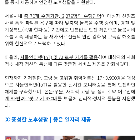
를 동시 제공하여 안전한 노후생활을 지원한다.
서울시내
총 70개 수행기관, 3,279명의 수행인력
이 대상자 선정조
사를 통해 파악된 욕구에 따라 맞춤형 돌봄을 수행 중이며, 명절 및
기상특보(폭염·한파 등) 기간에도 빈틈없는 안전 확인으로 돌봄서비
스를 지속 제공하는 등 재가 어르신들의 안전 강화 및 고독감 해소를
위해 헌신적으로 노력하고 있다.
아울러,
사물인터넷(IoT) 및 AI·로봇 기기를 활용
하여 대상자의 사회
적·신체적·정신적 특성에 따른 맞춤형 서비스 제공을 강화하였다.
현재까지 기저질환, 고령 등
고위험 취약어르신 1만 3,900명
을 대상
으로 사물인터넷(IoT)을 활용한 실시간 모니터링을 통해 안전확인
체계를 구축했으며, 은둔·우울, 사회적 고립 등
정서 취약 어르신에
게 AI·반려로봇 기기 430대
를 보급해 심리적·정서적 돌봄을 지원했
다.
③ 풍성한 노후생활 | 좋은 일자리 제공