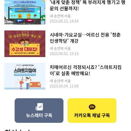
'내게 맞춘 정책' 똑 부러지게 챙기고 행
운의 선물까지!
내 손안에 서울
2023.06.13. 14:54
시네마·가요교실…어르신 전용 '청춘
인생학당' 개강
내 손안에 서울
2023.06.02. 15:15
치매어르신 걱정되시죠? '스마트지킴
이'로 실종 예방해요!
내 손안에 서울
2023.05.04. 11:09