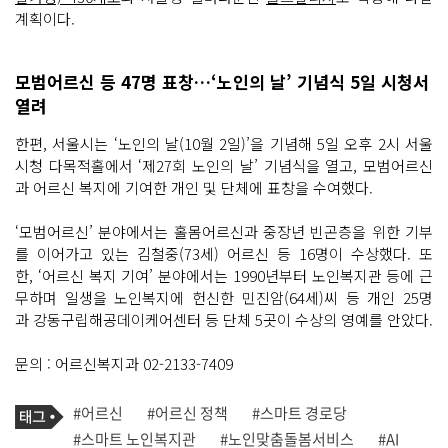
계획이다.
모범어르신 등 47명 표창…‘노인의 날’ 기념식 5일 시청서
열려
한편, 서울시는 ‘노인의 날(10월 2일)’을 기념해 5일 오후 2시 서울
시청 다목적홀에서 ‘제27회 노인의 날’ 기념식을 열고, 모범어르신
과 어르신 복지에 기여한 개인 및 단체에 표창을 수여했다.
‘모범어르신’ 분야에서는 홀몸어르신과 중장년 빈곤층을 위한 기부
를 이어가고 있는 김철중(73세) 어르신 등 16명이 수상했다. 또
한, ‘어르신 복지 기여’ 분야에서는 1990년부터 노인복지관 등에 근
무하며 일생을 노인복지에 헌신한 민진암(64세)씨 등 개인 25명
과 강동구립해공데이케어센터 등 단체 5곳이 수상의 영예를 안았다.
문의 : 어르신복지과 02-2133-7409
기
태
#어르신
#어르신 정책
#스마트 경로당
사
그
관
#스마트 노인복지관
#노인맞춤돌봄서비스
#AI