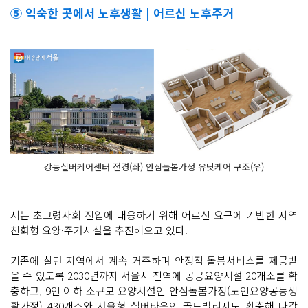
⑤ 익숙한 곳에서 노후생활 | 어르신 노후주거
강동실버케어센터 전경(좌) 안심돌봄가정 유닛케어 구조(우)
시는 초고령사회 진입에 대응하기 위해 어르신 요구에 기반한 지역
친화형 요양·주거시설을 추진해오고 있다.
기존에 살던 지역에서 계속 거주하며 안정적 돌봄서비스를 제공받
을 수 있도록 2030년까지 서울시 전역에
공공요양시설 20개소
를 확
충하고, 9인 이하 소규모 요양시설인
안심돌봄가정(노인요양공동생
활가정) 430개소
와 서울형 실버타운인
골드빌리지
도 확충해 나갈