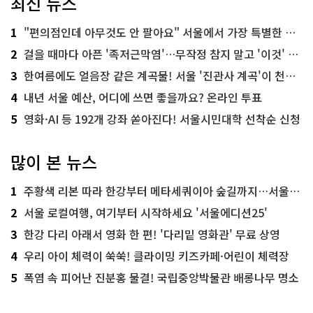
최신 뉴스
1
"편의점인데 아무것도 안 팔아요" 서울에서 가장 특별한 편의점의 정체
2
걸을 때마다 아픈 '족저근막염'…무작정 참지 말고 '이것' 해보세요!
3
한여름에도 얼음장 같은 계곡물! 서울 '진관사 계곡'이 천국이네~
4
내년 서울 예산, 어디에 쓰면 좋을까요? 온라인 투표
5
영화·AI 등 192개 강좌 쏟아진다! 서울시민대학 선착순 신청
많이 본 뉴스
1
주황색 리본 따라 한강부터 메타세쿼이아 숲길까지…서울둘레길 15코스
2
서울 로컬여행, 여기부터 시작하세요 '서울에디션25'
3
한강 다리 아래서 영화 한 편! '다리밑 영화관' 무료 상영
4
우리 아이 체력이 쑥쑥! 클라이밍 키즈카페·어린이 체력장
5
폭염 속 피어난 진분홍 물결! 국립중앙박물관 배롱나무 명소