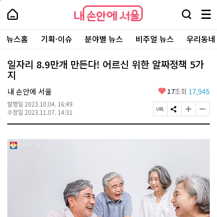
본
페
내
문
이
내
손
검
메
바
지
손
안
색
뉴
로
상
안
주
에
창
전
가
단
에
뉴스홈
기획·이슈
분야별 뉴스
비주얼 뉴스
우리동네
요
서
열
체
기
으
서
서
울
기
보
로
울
비
기
이
-
일자리 8.9만개 만든다! 어르신 위한 알짜정책 5가
스
동
서
지
바
울
로
시
가
좋
내 손안에 서울
17
조회
17,945
대
기
아
표
발행일
2023.10.04. 16:49
요
소
페
S
글
글
수정일
2023.11.07. 14:31
통
이
N
자
자
포
지
S
크
크
털
U
공
기
기
R
유
크
작
L
하
게
게
복
기
변
변
사
경
경
하
하
기
기