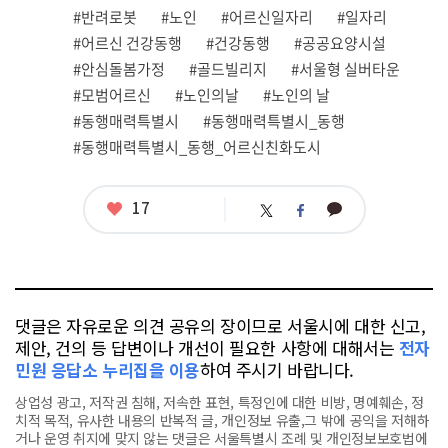
련
#반려로봇
#노인
#어르신일자리
#일자리
태
그
#어르신 건강동행
#건강동행
#공공요양시설
#안심돌봄가정
#골드빌리지
#서울형 실버타운
#모범어르신
#노인의날
#노인의 날
#동행매력특별시
#동행매력특별시_동행
#동행매력특별시_동행_어르신친화도시
좋
17
카
트
페
아
카
위
이
요
오
터
스
톡
북
댓글은 자유로운 의견 공유의 장이므로 서울시에 대한 신고,
제안, 건의 등 답변이나 개선이 필요한 사항에 대해서는
전자
민원 응답소 누리집을 이용
하여 주시기 바랍니다.
상업성 광고, 저작권 침해, 저속한 표현, 특정인에 대한 비방, 명예훼손, 정
치적 목적, 유사한 내용의 반복적 글, 개인정보 유출,그 밖에 공익을 저해하
거나 운영 취지에 맞지 않는 댓글은 서울특별시 조례 및 개인정보보호법에