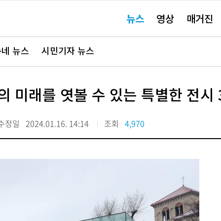
주
뉴스
영상
매거진
요
서
비
스
바
네 뉴스
시민기자 뉴스
로
가
기"
 미래를 엿볼 수 있는 특별한 전시 
수정일
2024.01.16. 14:14
조회
4,970