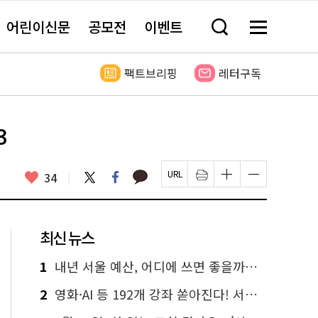
어린이신문
공모전
이벤트
검
메
색
뉴
창
전
열
체
팩트브리핑
레터구독
기
보
기
3
카
좋
트
페
34
페
인
글
글
카
위
이
아
이
쇄
자
자
오
터
스
요
지
하
크
크
톡
북
U
기
기
기
R
새
크
작
L
창
게
게
최신 뉴스
복
열
변
변
사
림
경
경
하
하
1
내년 서울 예산, 어디에 쓰면 좋을까요? 온라인 투표
기
기
2
영화·AI 등 192개 강좌 쏟아진다! 서울시민대학 선착순 신청