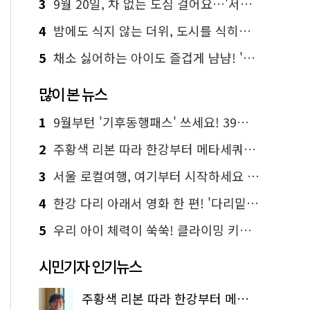
3
9월 20일, 차 없는 도심 걸어요…'서울 걷자 페스티벌' 선착순 5천명
4
밤에도 식지 않는 더위, 도시를 식히는 시원한 해법은?
5
채소 싫어하는 아이도 즐겁게 냠냠! '찾아가는 서울시 식생활 교육' 현장
많이 본 뉴스
1
9월부턴 '기후동행패스' 쓰세요! 39세까지 청년 혜택
2
주황색 리본 따라 한강부터 메타세쿼이아 숲길까지…서울둘레길 15코스
3
서울 로컬여행, 여기부터 시작하세요 '서울에디션25'
4
한강 다리 아래서 영화 한 편! '다리밑 영화관' 무료 상영
5
우리 아이 체력이 쑥쑥! 클라이밍 키즈카페·어린이 체력장
시민기자 인기뉴스
주황색 리본 따라 한강부터 메타세쿼이아 숲길까지…서울둘레길 15코스