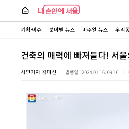
본
페
문
이
뉴
바
지
스
로
상
룸
가
단
뉴
기
으
스
로
기획·이슈
분야별 뉴스
비주얼 뉴스
우리동
주
이
요
동
서
비
스
건축의 매력에 빠져들다! 서울의
바
로
가
기
시민기자 김미선
발행일
2024.01.16. 09:16