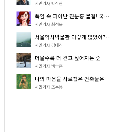
시민기자 박상현
폭염 속 피어난 진분홍 물결! 국립중앙박물관 배롱나무 명소
시민기자 최정윤
서울역사박물관 이렇게 많았어? 주말마다 한 곳씩 떠나는 역사 산책
시민기자 김대진
더울수록 더 걷고 싶어지는 숲길! 서울둘레길 '아차산 코스'
시민기자 백승훈
나의 마음을 사로잡은 건축물은? '서울시 건축상' 수상작 공개!
시민기자 조수봉