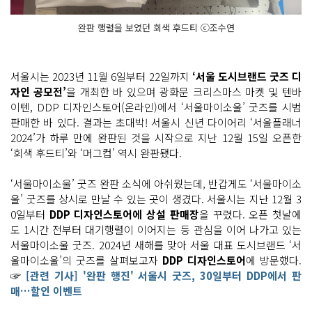
완판 행렬을 보였던 회색 후드티 ⓒ조수연
서울시는 2023년 11월 6일부터 22일까지
‘서울 도시브랜드 굿즈 디
자인 공모전’
을 개최한 바 있으며 광화문 크리스마스 마켓 및 텐바
이텐, DDP 디자인스토어(온라인)에서 ‘서울마이소울’ 굿즈를 시범
판매한 바 있다. 결과는 초대박! 서울시 신년 다이어리 ‘서울플래너
2024’가 하루 만에 완판된 것을 시작으로 지난 12월 15일 오픈한
‘회색 후드티’와 ‘머그컵’ 역시 완판됐다.
‘서울마이소울’ 굿즈 완판 소식에 아쉬웠는데, 반갑게도 ‘서울마이소
울’ 굿즈를 상시로 만날 수 있는 곳이 생겼다. 서울시는 지난 12월 3
0일부터
DDP 디자인스토어에 상설 판매장
을 꾸렸다. 오픈 첫날에
도 1시간 전부터 대기행렬이 이어지는 등 관심을 이어 나가고 있는
서울마이소울 굿즈. 2024년 새해를 맞아 서울 대표 도시브랜드 ‘서
울마이소울’의 굿즈를 살펴보고자
DDP 디자인스토어
에 방문했다.
☞
[관련 기사] '완판 행진' 서울시 굿즈, 30일부터 DDP에서 판
매…할인 이벤트