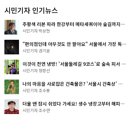
시민기자 인기뉴스
주황색 리본 따라 한강부터 메타세쿼이아 숲길까지…
서울둘레길 15코스
시민기자 박상현
"편의점인데 아무것도 안 팔아요" 서울에서 가장 특별
한 편의점의 정체
시민기자 권기윤
이것이 천연 냉방! '서울둘레길 9코스'로 숲속 피서 떠
나볼까
시민기자 정향선
나의 마음을 사로잡은 건축물은? '서울시 건축상' 수
상작 공개!
시민기자 조수봉
더울 땐 잠시 쉬었다 가세요! 생수 냉장고부터 해피소
·무더위쉼터까지
시민기자 조수연