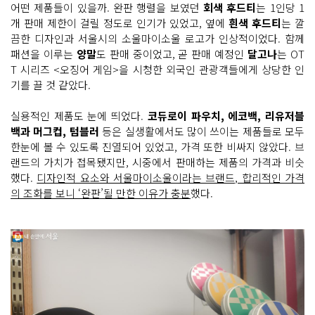
어떤 제품들이 있을까. 완판 행렬을 보였던
회색 후드티
는 1인당 1
개 판매 제한이 걸릴 정도로 인기가 있었고, 옆에
흰색 후드티
는 깔
끔한 디자인과 서울시의 소울마이소울 로고가 인상적이었다. 함께
패션을 이루는
양말
도 판매 중이었고, 곧 판매 예정인
달고나
는 OT
T 시리즈 <오징어 게임>을 시청한 외국인 관광객들에게 상당한 인
기를 끌 것 같았다.
실용적인 제품도 눈에 띄었다.
코듀로이 파우치, 에코백, 리유저블
백과 머그컵, 텀블러
등은 실생활에서도 많이 쓰이는 제품들로 모두
한눈에 볼 수 있도록 진열되어 있었고, 가격 또한 비싸지 않았다. 브
랜드의 가치가 접목됐지만, 시중에서 판매하는 제품의 가격과 비슷
했다.
디자인적 요소와 서울마이소울이라는 브랜드, 합리적인 가격
의 조화를 보니 ‘완판’될 만한 이유가 충분
했다.