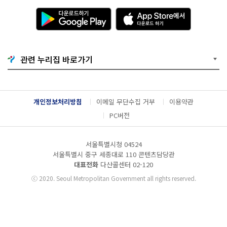
다
A
운
p
로
p
드
S
하
t
기
o
관련 누리집 바로가기
G
r
o
e
o
에
g
서
l
다
개인정보처리방침
이메일 무단수집 거부
이용약관
e
운
P
로
PC버전
l
드
a
하
y
기
서울특별시청 04524
서울특별시 중구 세종대로 110 콘텐츠담당관
대표전화
다산콜센터
02-120
ⓒ
2020. Seoul Metropolitan Government all rights reserved.