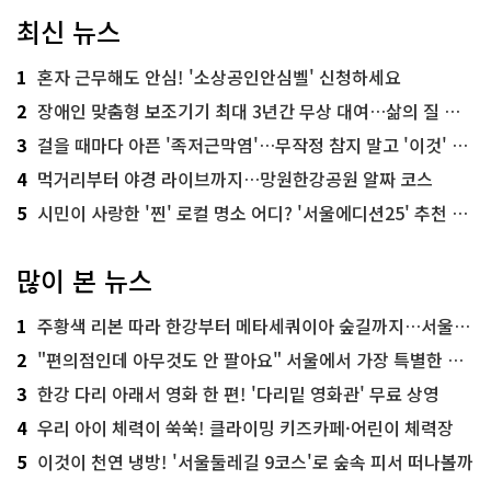
최신 뉴스
1
혼자 근무해도 안심! '소상공인안심벨' 신청하세요
2
장애인 맞춤형 보조기기 최대 3년간 무상 대여…삶의 질 높인다
3
걸을 때마다 아픈 '족저근막염'…무작정 참지 말고 '이것' 해보세요!
4
먹거리부터 야경 라이브까지…망원한강공원 알짜 코스
5
시민이 사랑한 '찐' 로컬 명소 어디? '서울에디션25' 추천 코스
많이 본 뉴스
1
주황색 리본 따라 한강부터 메타세쿼이아 숲길까지…서울둘레길 15코스
2
"편의점인데 아무것도 안 팔아요" 서울에서 가장 특별한 편의점의 정체
3
한강 다리 아래서 영화 한 편! '다리밑 영화관' 무료 상영
4
우리 아이 체력이 쑥쑥! 클라이밍 키즈카페·어린이 체력장
5
이것이 천연 냉방! '서울둘레길 9코스'로 숲속 피서 떠나볼까