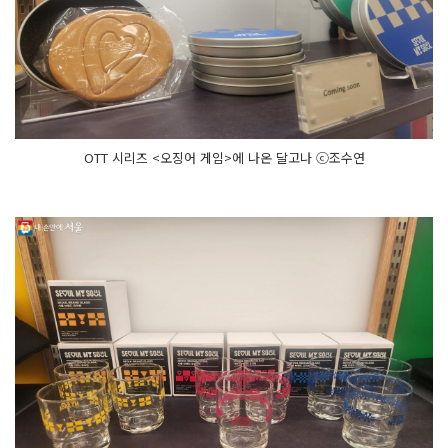
OTT 시리즈 <오징어 게임>에 나온 달고나 ⓒ조수연