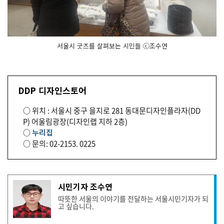
서울시 굿즈를 살펴보는 시민들 ⓒ조수연
DDP 디자인스토어
○ 위치 : 서울시 중구 을지로 281 동대문디자인플라자(DD
P) 어울림광장(디자인랩 지하 2층)
○
누리집
○ 문의: 02-2153. 0225
기
시민기자 조수연
사
따뜻한 서울의 이야기를 전달하는 서울시민기자가 되
작
고 싶습니다.
성
자