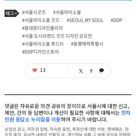
프
로
기
필
태
#서울시굿즈
#서울마이소울
사
그
관
#서울마이소울 굿즈
#SEOUL MY SOUL
#DDP
련
#동대문디자인플라자
태
그
#서울 도시브랜드 굿즈 디자인 공모전
#서울마이소울 후드티
#동행매력특별시
#DDP디자인스토어
좋
13
카
트
페
아
카
위
이
요
오
터
스
톡
북
댓글은 자유로운 의견 공유의 장이므로 서울시에 대한 신고,
제안, 건의 등 답변이나 개선이 필요한 사항에 대해서는
전자
민원 응답소 누리집을 이용
하여 주시기 바랍니다.
상업성 광고, 저작권 침해, 저속한 표현, 특정인에 대한 비방, 명예훼손, 정
치적 목적, 유사한 내용의 반복적 글, 개인정보 유출,그 밖에 공익을 저해하