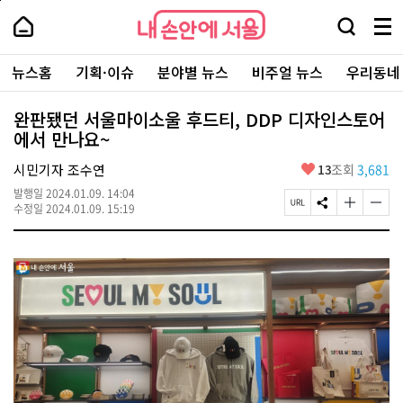
본
페
내
문
이
내
손
검
메
바
지
손
안
색
뉴
로
상
안
주
에
창
전
가
단
에
뉴스홈
기획·이슈
분야별 뉴스
비주얼 뉴스
우리동네
요
서
열
체
기
으
서
서
울
기
보
로
울
비
기
이
-
완판됐던 서울마이소울 후드티, DDP 디자인스토어
스
동
서
에서 만나요~
바
울
로
시
가
좋
시민기자 조수연
13
조회
3,681
대
기
아
표
발행일
2024.01.09. 14:04
요
소
페
S
글
글
수정일
2024.01.09. 15:19
통
이
N
자
자
포
지
S
크
크
털
U
공
기
기
R
유
크
작
L
하
게
게
복
기
변
변
사
경
경
하
하
기
기