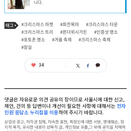
니다.
성
자
프
로
기
필
태
#크리스마스 마켓
#회전목마
#크리스마스 타운
사
그
관
#크리스마스 트리
#윈더위시가든
#인증샷 명소
련
#포토존 명소
#겨울 축제
#크리스마스 축제
태
그
#잠실
좋
34
카
트
페
아
카
위
이
요
오
터
스
톡
북
댓글은 자유로운 의견 공유의 장이므로 서울시에 대한 신고,
제안, 건의 등 답변이나 개선이 필요한 사항에 대해서는
전자
민원 응답소 누리집을 이용
하여 주시기 바랍니다.
상업성 광고, 저작권 침해, 저속한 표현, 특정인에 대한 비방, 명예훼손, 정
치적 목적, 유사한 내용의 반복적 글, 개인정보 유출,그 밖에 공익을 저해하