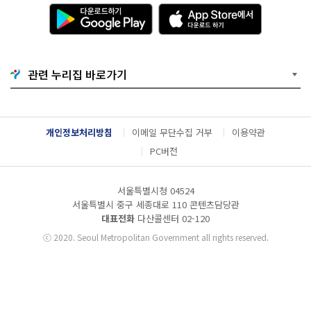
다
A
운
p
로
p
드
S
하
t
기
o
관련 누리집 바로가기
G
r
o
e
o
에
g
서
l
다
개인정보처리방침
이메일 무단수집 거부
이용약관
e
운
P
로
PC버전
l
드
a
하
y
기
서울특별시청 04524
서울특별시 중구 세종대로 110 콘텐츠담당관
대표전화
다산콜센터
02-120
ⓒ
2020. Seoul Metropolitan Government all rights reserved.