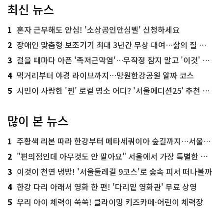
최신 뉴스
1
혼자 근무해도 안심! '소상공인안심벨' 신청하세요
2
장애인 맞춤형 보조기기 최대 3년간 무상 대여…삶의 질 높인다
3
걸을 때마다 아픈 '족저근막염'…무작정 참지 말고 '이것' 해보세요!
4
먹거리부터 야경 라이브까지…망원한강공원 알짜 코스
5
시민이 사랑한 '찐' 로컬 명소 어디? '서울에디션25' 추천 코스
많이 본 뉴스
1
주황색 리본 따라 한강부터 메타세쿼이아 숲길까지…서울둘레길 15코스
2
"편의점인데 아무것도 안 팔아요" 서울에서 가장 특별한 편의점의 정체
3
이것이 천연 냉방! '서울둘레길 9코스'로 숲속 피서 떠나볼까
4
한강 다리 아래서 영화 한 편! '다리밑 영화관' 무료 상영
5
우리 아이 체력이 쑥쑥! 클라이밍 키즈카페·어린이 체력장