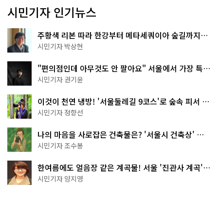
시민기자 인기뉴스
주황색 리본 따라 한강부터 메타세쿼이아 숲길까지…
서울둘레길 15코스
시민기자 박상현
"편의점인데 아무것도 안 팔아요" 서울에서 가장 특별
한 편의점의 정체
시민기자 권기윤
이것이 천연 냉방! '서울둘레길 9코스'로 숲속 피서 떠
나볼까
시민기자 정향선
나의 마음을 사로잡은 건축물은? '서울시 건축상' 수
상작 공개!
시민기자 조수봉
한여름에도 얼음장 같은 계곡물! 서울 '진관사 계곡'이
천국이네~
시민기자 양지영