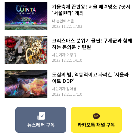
겨울축제 끝판왕! 서울 매력명소 7곳서
'서울윈타' 개최
내 손안에 서울
2023.11.22. 17:03
크리스마스 분위기 물씬! 구세군과 함께
하는 돈의문 성탄절
시민기자 이정규
2022.12.22. 14:10
도심의 밤, 역동적이고 화려한 '서울라
이트 DDP'
시민기자 김아름
2022.12.21. 17:10