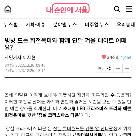
본
페
내
문
이
내
손
검
메
바
지
손
안
색
뉴
로
상
안
주
에
창
전
가
단
에
뉴스홈
기획·이슈
분야별 뉴스
비주얼 뉴스
우리동네
요
서
열
체
기
으
서
서
울
기
보
로
울
비
기
이
-
빙빙 도는 회전목마와 함께 연말 겨울 데이트 어때
스
동
서
요?
바
울
로
시
가
좋
시민기자 이시현
34
조회
4,464
대
기
아
표
발행일
2023.12.26. 09:40
요
소
페
S
글
글
수정일
2023.12.26. 18:14
통
이
N
자
자
포
지
S
크
크
털
U
공
기
기
R
유
크
작
올해 연말은 어떻게 보내야 따뜻하고 재밌게 마무리할 수 있을까?
L
하
게
게
복
기
변
변
이러한 고민을 덜어줄 가족과 연인과 즐거운 시간을 보낼 수 있을 만
사
경
경
한 예쁜 장소를 소개한다. 바로
초대형 LED 크리스마스 트리와 예쁜
하
하
회전목마
로 핫한
'잠실 크리스마스 타운'
이다.
기
기
‘잠실 크리스마스 타운’은
잠실 롯데월드몰 건물 앞 잔디광장
에 위치
해 있다. 대규모 크리스마스 정원인 ▴
‘원더위시가든’
이 있고 ▴
‘크리