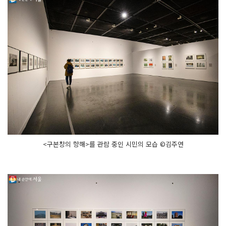
<구본창의 항해>를 관람 중인 시민의 모습 ©김주연