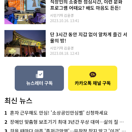
직장인의 소중한 점심시간, 이런 문화
프로그램 어때요? 배도 마음도 든든!
시민기자 김윤경
2023.10.16. 13:41
단 3시간 동안 지갑 없이 알차게 즐긴 서
울의 밤!
시민기자 김윤경
2023.08.18. 12:43
최신 뉴스
1
혼자 근무해도 안심! '소상공인안심벨' 신청하세요
2
장애인 맞춤형 보조기기 최대 3년간 무상 대여…삶의 질 높인다
3
걸을 때마다 아픈 '족저근막염'…무작정 참지 말고 '이것' 해보세요!