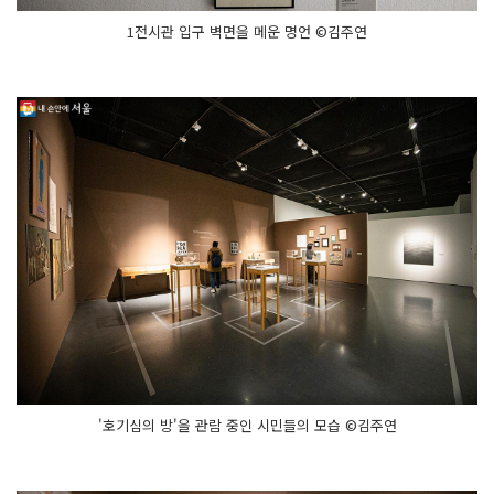
1전시관 입구 벽면을 메운 명언 ©김주연
'호기심의 방'을 관람 중인 시민들의 모습 ©김주연