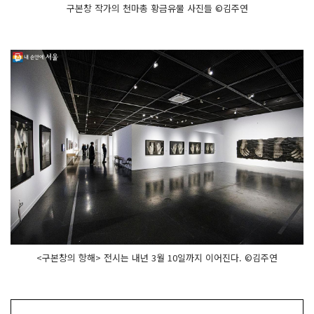
구본창 작가의 천마총 황금유물 사진들 ©김주연
<구본창의 항해> 전시는 내년 3월 10일까지 이어진다. ©김주연