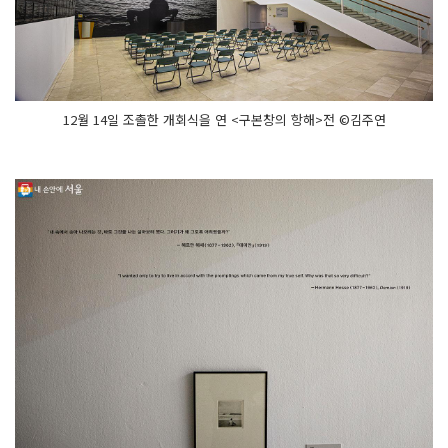
12월 14일 조촐한 개회식을 연 <구본창의 항해>전 ©김주연