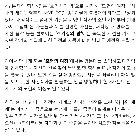
<구본창의 항해>전은 '호기심의 방'으로 시작해 '모험의 여정', '하
나의 세계', '영혼의 사원', '열린 방' 이렇게 총 5개의 테마로 구성되
었다. 내성적이고 섬세한 기질을 지녔던 작가의 소년 시절부터 현재
까지 수집해 온 사물들과 이를 촬영한 사진들, 대학생 때 명화를 모
사한 습작 등을 선보이는
'호기심의 방'
에는 독특한 시선을 가지고
있던 작가의 수집에 대한 열정과 사물에 대한 남다른 애정을 느낄 수
있다.
이어서 만나게 되는
'모험의 여정'
에서는 명문대를 졸업하고 대기업
에 입사했으나 자신의 길을 찾아 독일로 먼 항해를 떠난 작가의 모습
을 엿볼 수 있다. 또한 길을 찾아 방황했던 자신을 떠올리며 아직 빛
을 보지 못한 사진작가를 발굴하는 일을 병행하며 현대사진의 선구
자로서의 모험의 여정도 담겨있다.
한국 현대사진이 본격적인 세계로 향하는 여정을 그린
'하나의 세
계'
는 아버지의 죽음으로 관념에 머물던 죽음이 실제로 다가온 이후
깊은 참잠의 시간을 보낸 뒤 만든 작품 <시간의 그림>, <리버런>, <
오션>, <화이트> 등 자연과 삶의 순환을 담아낸 심오한 작품들을 만
날 수 있다.