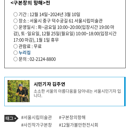
<구본창의 항해>전
○ 기간 : 12월 14일~2024년 3월 10일
○ 장소 : 서울시 중구 덕수궁길 61 서울시립미술관
○ 운영일시 : 화~금요일 10:00~20:00(입장시간 19:00 마
감), 토·일요일, 12월 25일(월요일) 10:00~18:00(입장시간
17:00 마감), 1월 1일 휴무
○ 관람료 : 무료
○
누리집
○ 문의 : 02-2124-8800
기
시민기자 김주연
사
소소한 서울의 아름다움을 담아내는 서울시민기자 입
작
니다.
성
자
프
로
기
필
태
#서울시립미술관
#구본창의항해
사
그
관
#사진작가구본창
#12월가볼만한전시회
련