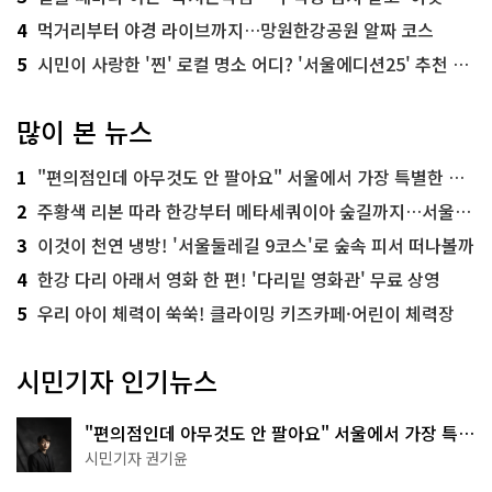
4
먹거리부터 야경 라이브까지…망원한강공원 알짜 코스
5
시민이 사랑한 '찐' 로컬 명소 어디? '서울에디션25' 추천 코스
많이 본 뉴스
1
"편의점인데 아무것도 안 팔아요" 서울에서 가장 특별한 편의점의 정체
2
주황색 리본 따라 한강부터 메타세쿼이아 숲길까지…서울둘레길 15코스
3
이것이 천연 냉방! '서울둘레길 9코스'로 숲속 피서 떠나볼까
4
한강 다리 아래서 영화 한 편! '다리밑 영화관' 무료 상영
5
우리 아이 체력이 쑥쑥! 클라이밍 키즈카페·어린이 체력장
시민기자 인기뉴스
"편의점인데 아무것도 안 팔아요" 서울에서 가장 특별
한 편의점의 정체
시민기자 권기윤