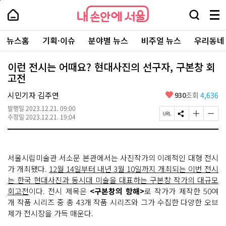
본
페
내
문
이
내
손
검
메
바
지
손
안
색
뉴
로
상
안
주
에
창
전
가
단
에
뉴스홈
기획·이슈
분야별 뉴스
비주얼 뉴스
우리동네
요
서
열
체
기
으
서
서
울
기
보
로
울
비
기
이
-
이런 전시는 어때요? 현대사진의 선구자, 구본창 회
스
동
서
고전
바
울
로
시
가
좋
시민기자 김주연
930
조회
4,636
대
기
아
표
발행일
2023.12.21. 09:00
요
소
페
S
글
글
수정일
2023.12.21. 19:04
통
이
N
자
자
포
지
S
크
크
털
U
공
기
기
R
유
크
작
서울시립미술관 서소문 본관에서는 사진작가의 이례적인 대형 전시
L
하
게
게
복
기
변
변
가 개최됐다.
12월 14일부터 내년 3월 10일까지 개최되는 이번 전시
사
경
경
는 한국 현대사진과 동시대 미술을 대표하는 구본창 작가의 대규모
하
하
회고전
이다. 전시 제목은
<구본창의 항해>
로 작가가 제작한 50여
기
기
개 작품 시리즈 중 총 43개 작품 시리즈와 그가 수집한 다양한 오브
제가 전시장을 가득 매운다.