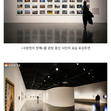
<구본창의 항해>를 관람 중인 시민의 모습 ©김주연