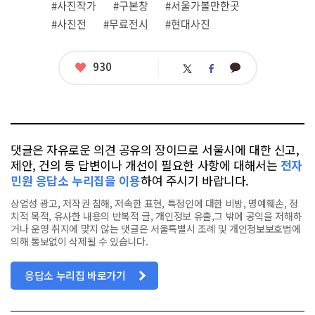
#사진작가
#구본창
#서울가볼만한곳
태
그
#사진전
#무료전시
#현대사진
좋
930
카
트
페
아
카
위
이
요
오
터
스
톡
북
댓글은 자유로운 의견 공유의 장이므로 서울시에 대한 신고,
제안, 건의 등 답변이나 개선이 필요한 사항에 대해서는
전자
민원 응답소 누리집을 이용
하여 주시기 바랍니다.
상업성 광고, 저작권 침해, 저속한 표현, 특정인에 대한 비방, 명예훼손, 정
치적 목적, 유사한 내용의 반복적 글, 개인정보 유출,그 밖에 공익을 저해하
거나 운영 취지에 맞지 않는 댓글은 서울특별시 조례 및 개인정보보호법에
의해 통보없이 삭제될 수 있습니다.
응답소 누리집 바로가기