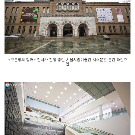
<구본창의 항해> 전시가 진행 중인 서울시립미술관 서소문관 본관 ©김주
연