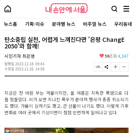
본
페
내
문
이
내
손
검
메
바
지
손
안
색
뉴
로
상
안
주
에
창
전
가
단
에
뉴스홈
기획·이슈
분야별 뉴스
비주얼 뉴스
우리동네
요
서
열
체
기
으
서
서
울
기
보
로
울
비
기
이
-
탄소중립 실천, 어렵게 느껴진다면 '은평 ChangE
스
동
서
2050'와 함께!
바
울
로
시
가
좋
시민기자 최은영
56
조회
4,347
대
기
아
표
발행일
2023.12.18. 09:43
요
소
페
S
글
글
수정일
2023.12.26. 14:58
통
이
N
자
자
포
지
S
크
크
털
U
공
기
기
R
유
크
작
지금은 찬 바람 부는 겨울이지만, 올 여름은 지독한 폭염으로 다
L
하
게
게
복
기
변
변
들 힘들었다. 비가 오면 지나친 폭우가 쏟아져 행사가 종종 취소되기
사
경
경
도 했다. 가뭄이 심하기도 했고, 큰 산불이 나기도 했다. 이렇게 기후
하
하
변화로 여러 곳에서 기상이변이 점점 빈번하게 일어나고 있다.
기
기