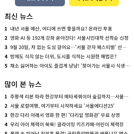
최신 뉴스
1
내년 서울 예산, 어디에 쓰면 좋을까요? 온라인 투표
2
영화·AI 등 192개 강좌 쏟아진다! 서울시민대학 선착순 신청
3
9월 20일, 차 없는 도심 걸어요…'서울 걷자 페스티벌' 선착순 5천명
4
밤에도 식지 않는 더위, 도시를 식히는 시원한 해법은?
5
채소 싫어하는 아이도 즐겁게 냠냠! '찾아가는 서울시 식생활 교육' 현장
많이 본 뉴스
1
주황색 리본 따라 한강부터 메타세쿼이아 숲길까지…서울둘레길 15코스
2
서울 로컬여행, 여기부터 시작하세요 '서울에디션25'
3
한강 다리 아래서 영화 한 편! '다리밑 영화관' 무료 상영
4
우리 아이 체력이 쑥쑥! 클라이밍 키즈카페·어린이 체력장
5
폭염 속 피어난 진분홍 물결! 국립중앙박물관 배롱나무 명소