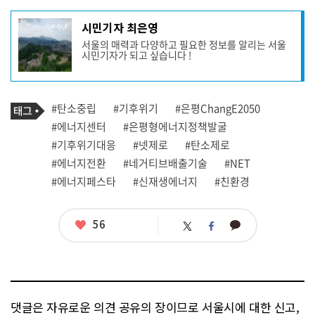
기
시민기자 최은영
사
서울의 매력과 다양하고 필요한 정보를 알리는 서울
작
시민기자가 되고 싶습니다 !
성
자
프
로
기
필
태
#탄소중립
#기후위기
#은평ChangE2050
사
그
관
#에너지센터
#은평형에너지정책발굴
련
#기후위기대응
#넷제로
#탄소제로
태
그
#에너지전환
#네거티브배출기술
#NET
#에너지페스타
#신재생에너지
#친환경
좋
56
카
트
페
아
카
위
이
요
오
터
스
톡
북
댓글은 자유로운 의견 공유의 장이므로 서울시에 대한 신고,