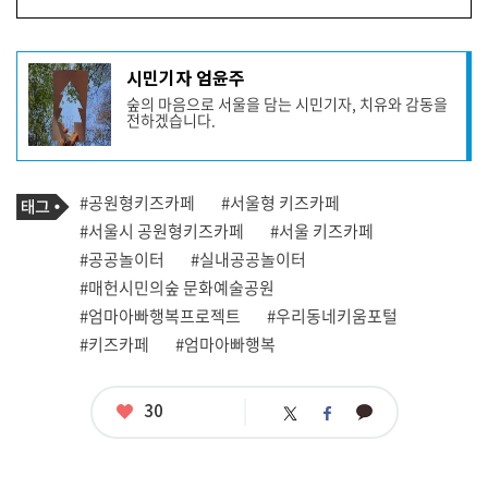
기
시민기자 엄윤주
사
숲의 마음으로 서울을 담는 시민기자, 치유와 감동을
작
전하겠습니다.
성
자
프
로
기
필
태
#공원형키즈카페
#서울형 키즈카페
사
그
관
#서울시 공원형키즈카페
#서울 키즈카페
련
#공공놀이터
#실내공공놀이터
태
그
#매헌시민의숲 문화예술공원
#엄마아빠행복프로젝트
#우리동네키움포털
#키즈카페
#엄마아빠행복
좋
30
카
트
페
아
카
위
이
요
오
터
스
톡
북