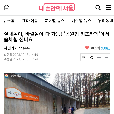
본
페
내
문
이
내
손
검
메
바
지
손
안
색
뉴
로
상
안
주
에
창
전
가
단
에
뉴스홈
기획·이슈
분야별 뉴스
비주얼 뉴스
우리동네
요
서
열
체
기
으
서
서
울
기
보
로
울
비
기
이
-
실내놀이, 바깥놀이 다 가능! '공원형 키즈카페'에서
스
동
서
숲체험 신나요
바
울
로
시
가
좋
시민기자 엄윤주
30
조회
9,081
대
기
아
표
발행일
2023.12.13. 14:19
요
소
페
S
글
글
수정일
2023.12.13. 17:28
통
이
N
자
자
포
지
S
크
크
털
U
공
기
기
R
유
크
작
L
하
게
게
복
기
변
변
사
경
경
하
하
기
기