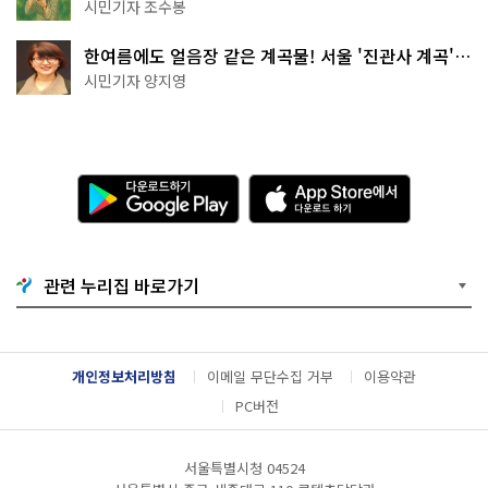
상작 공개!
시민기자 조수봉
한여름에도 얼음장 같은 계곡물! 서울 '진관사 계곡'이
천국이네~
시민기자 양지영
다
A
운
p
로
p
드
S
하
t
기
o
관련 누리집 바로가기
G
r
o
e
o
에
g
서
l
다
개인정보처리방침
이메일 무단수집 거부
이용약관
e
운
P
로
PC버전
l
드
a
하
y
기
서울특별시청 04524