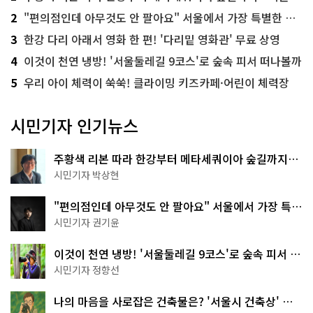
2
"편의점인데 아무것도 안 팔아요" 서울에서 가장 특별한 편의점의 정체
3
한강 다리 아래서 영화 한 편! '다리밑 영화관' 무료 상영
4
이것이 천연 냉방! '서울둘레길 9코스'로 숲속 피서 떠나볼까
5
우리 아이 체력이 쑥쑥! 클라이밍 키즈카페·어린이 체력장
시민기자 인기뉴스
주황색 리본 따라 한강부터 메타세쿼이아 숲길까지…
서울둘레길 15코스
시민기자 박상현
"편의점인데 아무것도 안 팔아요" 서울에서 가장 특별
한 편의점의 정체
시민기자 권기윤
이것이 천연 냉방! '서울둘레길 9코스'로 숲속 피서 떠
나볼까
시민기자 정향선
나의 마음을 사로잡은 건축물은? '서울시 건축상' 수