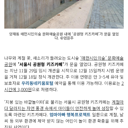
양재동 매헌시민의숲 문화예술공원 내에 ‘공원형 키즈카페’가 문을 열었
다. ©엄윤주
나무와 계절 꽃, 새소리가 들려오는 도시숲
‘매헌시민의숲’ 문화예술
공원
에
'서울시 공원형 키즈카페'
가 문을 열었다. 공원형 키즈카페
는 지난 11월 29일 임시 개관을 시작으로 12월 15일까지 시범 운영
을 거쳐 12월 18일 정식 개관한다. 주 이용 연령은 만 3~5세 유아 및
보호자로
우리동네키움포털
예약을 통해 이용 가능하다. 이용료는
2
시간에 3,000원
으로 저렴하다.
‘지붕 있는 바깥놀이터’로 불리는 서울시 공원형 키즈카페는
계절마
다 달라지는 자연 풍경 속에서 아이들이 안전하게 놀며 성장
할 수 있
도록 마련된 키즈카페다.
엄마아빠 행복프로젝트
일환으로 계절, 날
씨 등 외부 환경에 제약 받지 않는 어린이 놀이 환경 확충을 위해 추
진된 사업이다.