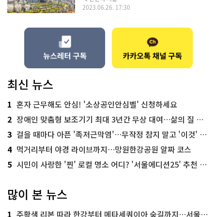
2023.06.26. 17:30
최신 뉴스
1
혼자 근무해도 안심! '소상공인안심벨' 신청하세요
2
장애인 맞춤형 보조기기 최대 3년간 무상 대여…삶의 질 높인다
3
걸을 때마다 아픈 '족저근막염'…무작정 참지 말고 '이것' 해보세요!
4
먹거리부터 야경 라이브까지…망원한강공원 알짜 코스
5
시민이 사랑한 '찐' 로컬 명소 어디? '서울에디션25' 추천 코스
많이 본 뉴스
1
주황색 리본 따라 한강부터 메타세쿼이아 숲길까지…서울둘레길 15코스