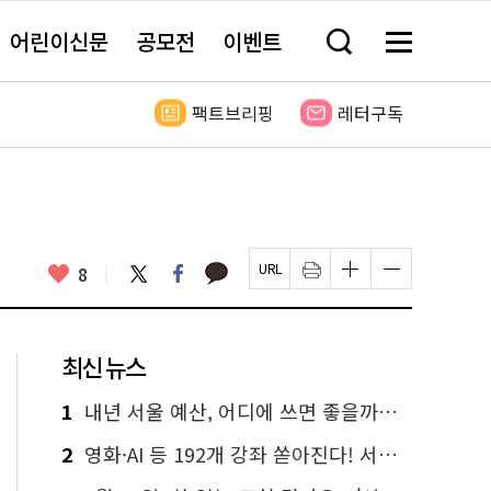
어린이신문
공모전
이벤트
검
메
색
뉴
창
전
열
체
팩트브리핑
레터구독
기
보
기
카
좋
트
페
8
페
인
글
글
카
위
이
아
이
쇄
자
자
오
터
스
요
지
하
크
크
톡
북
U
기
기
기
R
새
크
작
L
창
게
게
최신 뉴스
복
열
변
변
사
림
경
경
하
하
1
내년 서울 예산, 어디에 쓰면 좋을까요? 온라인 투표
기
기
2
영화·AI 등 192개 강좌 쏟아진다! 서울시민대학 선착순 신청