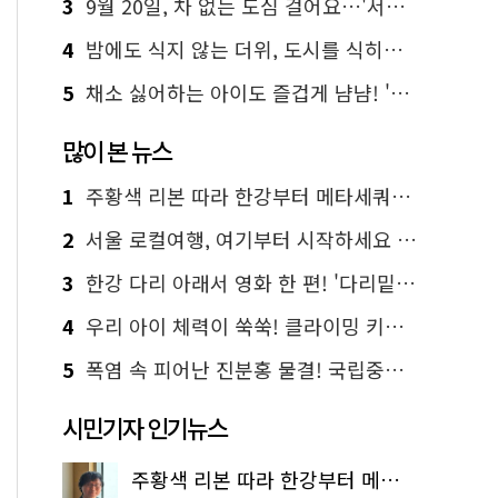
3
9월 20일, 차 없는 도심 걸어요…'서울 걷자 페스티벌' 선착순 5천명
4
밤에도 식지 않는 더위, 도시를 식히는 시원한 해법은?
5
채소 싫어하는 아이도 즐겁게 냠냠! '찾아가는 서울시 식생활 교육' 현장
많이 본 뉴스
1
주황색 리본 따라 한강부터 메타세쿼이아 숲길까지…서울둘레길 15코스
2
서울 로컬여행, 여기부터 시작하세요 '서울에디션25'
3
한강 다리 아래서 영화 한 편! '다리밑 영화관' 무료 상영
4
우리 아이 체력이 쑥쑥! 클라이밍 키즈카페·어린이 체력장
5
폭염 속 피어난 진분홍 물결! 국립중앙박물관 배롱나무 명소
시민기자 인기뉴스
주황색 리본 따라 한강부터 메타세쿼이아 숲길까지…서울둘레길 15코스