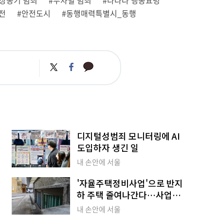
상동기 범죄
#무차별 범죄
#다다다 행동요령
전
#안전도시
#동행매력특별시_동행
카
트
페
카
위
이
오
터
스
톡
북
디지털성범죄 모니터링에 AI
도입하자 생긴 일
내 손안에 서울
'자율주택정비사업'으로 반지
하 주택 줄여나간다…사업자
상시 모집
내 손안에 서울