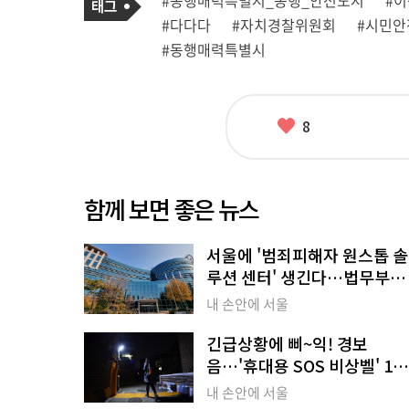
#동행매력특별시_동행_안전도시
#이
사
그
관
#다다다
#자치경찰위원회
#시민안
련
태
#동행매력특별시
그
좋
8
아
요
함께 보면 좋은 뉴스
서울에 '범죄피해자 원스톱 솔
루션 센터' 생긴다…법무부와
협력
내 손안에 서울
긴급상황에 삐~익! 경보
음…'휴대용 SOS 비상벨' 1만
세트 보급
내 손안에 서울