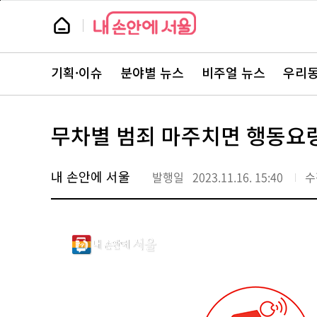
본
페
문
이
뉴
바
지
스
로
상
룸
가
단
뉴
기
으
스
로
기획·이슈
분야별 뉴스
비주얼 뉴스
우리동
주
이
요
동
서
비
스
무차별 범죄 마주치면 행동요령
바
로
가
기
내 손안에 서울
발행일
2023.11.16. 15:40
수