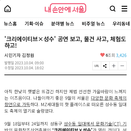
본
페
내
문
이
내
손
검
메
바
지
손
안
색
뉴
로
상
안
주
에
창
전
가
단
에
뉴스홈
기획·이슈
분야별 뉴스
비주얼 뉴스
우리동네
요
서
열
체
기
으
서
서
울
기
보
로
울
비
기
이
-
'크리에이티브×성수' 공연 보고, 물건 사고, 체험도
스
동
서
하고!
바
울
로
시
가
좋
시민기자 김정원
6
조회
3,426
대
기
아
표
발행일
2023.10.04. 09:00
요
소
페
S
글
글
수정일
2023.10.04. 18:02
통
이
N
자
자
포
지
S
크
크
털
U
공
기
기
R
유
크
작
아직 한낮의 햇볕은 뜨겁긴 하지만 제법 선선한 가을바람이 느껴지
L
하
게
게
복
기
변
변
는 이즈음이다. 나들이하기 좋은 9월의 서울은
다양한 문화 축제의
사
경
경
향연으로 가득
하다. MZ세대들의 핫 플레이스로 떠오른 성수동 일대
하
하
도 축제의 열기로 술렁였다.
기
기
9월 18일부터 24일까지 성동구
성수동 일대에서 문화기술(CT) 기
반의 문화창조산업축제
인
‘크리에이티브×성수’
가 열린 것이다. 성