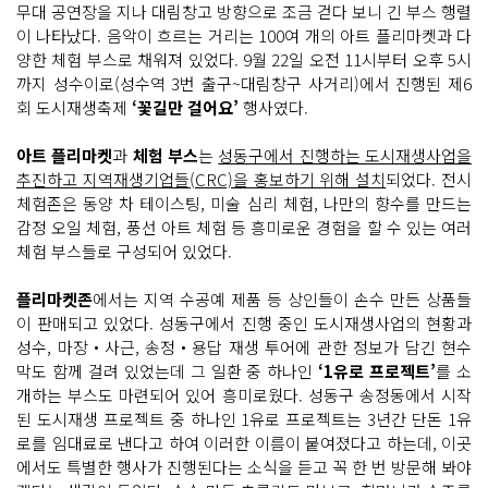
무대 공연장을 지나 대림창고 방향으로 조금 걷다 보니 긴 부스 행렬
이 나타났다. 음악이 흐르는 거리는 100여 개의 아트 플리마켓과 다
양한 체험 부스로 채워져 있었다. 9월 22일 오전 11시부터 오후 5시
까지 성수이로(성수역 3번 출구~대림창구 사거리)에서 진행된 제6
회 도시재생축제
‘꽃길만 걸어요’
행사였다.
아트 플리마켓
과
체험 부스
는
성동구에서 진행하는 도시재생사업을
추진하고 지역재생기업들(CRC)을 홍보하기 위해 설치
되었다. 전시
체험존은 동양 차 테이스팅, 미술 심리 체험, 나만의 향수를 만드는
감정 오일 체험, 풍선 아트 체험 등 흥미로운 경험을 할 수 있는 여러
체험 부스들로 구성되어 있었다.
플리마켓존
에서는 지역 수공예 제품 등 상인들이 손수 만든 상품들
이 판매되고 있었다. 성동구에서 진행 중인 도시재생사업의 현황과
성수, 마장‧사근, 송정‧용답 재생 투어에 관한 정보가 담긴 현수
막도 함께 걸려 있었는데 그 일환 중 하나인
‘1유로 프로젝트’
를 소
개하는 부스도 마련되어 있어 흥미로웠다. 성동구 송정동에서 시작
된 도시재생 프로젝트 중 하나인 1유로 프로젝트는 3년간 단돈 1유
로를 임대료로 낸다고 하여 이러한 이름이 붙여졌다고 하는데, 이곳
에서도 특별한 행사가 진행된다는 소식을 듣고 꼭 한 번 방문해 봐야