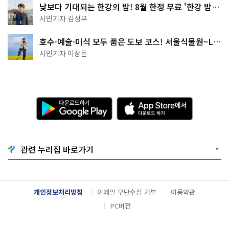
낮보다 기대되는 한강의 밤! 8월 한정 무료 '한강 밤
핑' 예약은?
시민기자 김성무
호수·예술·미식 모두 품은 도보 코스! 서울식물원~LG
아트센터~마곡테라스거리
시민기자 이상돈
다
A
운
p
로
p
드
S
하
t
기
o
관련 누리집 바로가기
G
r
o
e
o
에
g
서
l
다
개인정보처리방침
이메일 무단수집 거부
이용약관
e
운
P
로
PC버전
l
드
a
하