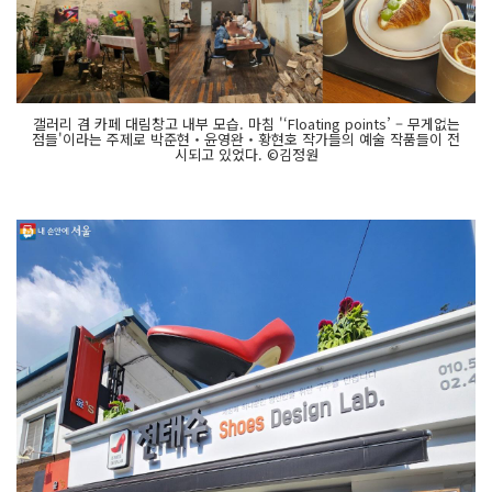
갤러리 겸 카페 대림창고 내부 모습. 마침 '‘Floating points’ – 무게없는
점들'이라는 주제로 박준현‧윤영완‧황현호 작가들의 예술 작품들이 전
시되고 있었다. ©김정원