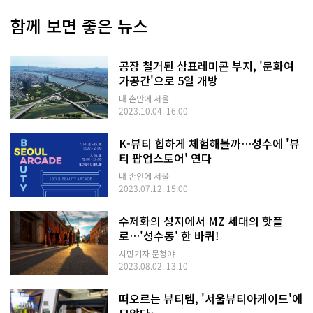
함께 보면 좋은 뉴스
공장 철거된 삼표레미콘 부지, '문화여
가공간'으로 5일 개방
내 손안에 서울
2023.10.04. 16:00
K-뷰티 힙하게 체험해볼까…성수에 '뷰
티 팝업스토어' 연다
내 손안에 서울
2023.07.12. 15:00
수제화의 성지에서 MZ 세대의 핫플
로…'성수동' 한 바퀴!
시민기자 문청야
2023.08.02. 13:10
떠오르는 뷰티템, '서울뷰티아케이드'에