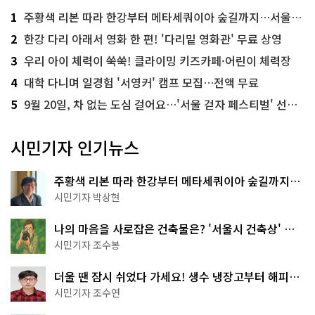
1
주황색 리본 따라 한강부터 메타세쿼이아 숲길까지…서울둘레길 15코스
2
한강 다리 아래서 영화 한 편! '다리밑 영화관' 무료 상영
3
우리 아이 체력이 쑥쑥! 클라이밍 키즈카페·어린이 체력장
4
대학 다니며 일경험 '서영커' 캠프 모집…전액 무료
5
9월 20일, 차 없는 도심 걸어요…'서울 걷자 페스티벌' 선착순 5천명
시민기자 인기뉴스
주황색 리본 따라 한강부터 메타세쿼이아 숲길까지…
서울둘레길 15코스
시민기자 박상현
나의 마음을 사로잡은 건축물은? '서울시 건축상' 수
상작 공개!
시민기자 조수봉
더울 땐 잠시 쉬었다 가세요! 생수 냉장고부터 해피소
·무더위쉼터까지
시민기자 조수연