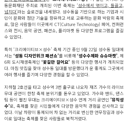
동문화재단 주최로 개최된 이번 축제는
‘성수에서 엮이고, 들끓고,
넘치다’
라는 슬로건을 내세웠다. 성수동을 기반으로 하는 기업과 시
민이 문화와 첨단 기술을 향유하고 서로 교류하는 문화 박람회 축제
로, 많은 사람들이 이곳에서 CT(Culture Technology) 페어, 컨퍼런
스와 전시, 음악 공연, 패션쇼, 플리마켓 등 다양한 프로그램을 즐길
수 있었다.
특히 ‘크리에이티브×성수’ 축제 기간 중인 9월 22일 성수동 일대에
서는
‘성동 디자인위크 패션쇼’
를 비롯해
‘성수수제화 슈슈마켓’
, 제
6회 도시재생축제인
‘꽃길만 걸어요’
등의 다양한 행사가 개최되었
다. 마침 맛집을 찾아 성수동 일대를 방문했다가 운 좋게도 그곳에서
여러 행사를 즐기며 다양한 경험을 할 수 있었다.
지하철 2호선을 타고 성수역 3번 출구로 나오자 재즈 가수의 라이브
무대 공연이 한창 축제 분위기를 돋우고 있었다. 가수와 밴드, 댄스
팀 등이 펼친 무대는 크리에이티브×성수 연계 거리 공연인
’뮤직성
수’
로, 축제를 찾은 시민들에게 다양한 음악적 경험을 선사하고 있
었다. 이날 차량이 통제되어 차 없는 거리로 변신한 연무장길과 성수
이로 일대는 축제를 찾은 사람들로 북적거렸다.