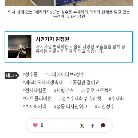
역사 내에 있는 ‘헤리티지SS’는 성수동 수제화의 역사와 현재를 담고 있는
공간이다. ©김정원
기
시민기자 김정원
사
사시사철 변화하는 서울의 다양한 모습들을 함께 공
작
유하는 서울시민기자가 되고 싶습니다.
성
자
프
로
기
필
태
#성수동
#크리에이티브x성수
사
그
관
#제6회 도시재생축제
#꽃길만 걸어요
련
#전시체험존
#체험부스
#1유로 프로젝트
태
그
#아트 플리마켓
#성수수제화 슈슈마켓
#수제화
#수제화거리
#성동 디자인위크
#패션성수
좋
6
카
트
페
아
카
위
이
요
오
터
스