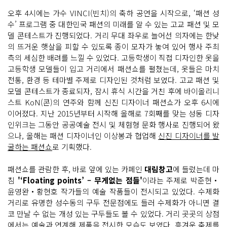
오후 4시에는 가수 VINCI(빈치)의 축하 공연을 시작으로, ‘패션 성
수’ 프로그램 중 대한민국 패션의 미래를 알 수 있는 고교 패션 및 모
델 콘테스트가 진행되었다. 거리 무대 좌우로 늘어선 의자에는 한낮
의 뜨거운 햇살을 피할 수 있도록 종이 모자가 놓여 있어 행사 주최
측의 세심한 배려를 느낄 수 있었다. 고등학생이 직접 디자인한 옷을
고등학생 모델들이 입고 거리에서 패션쇼를 펼쳤는데, 옷들은 마치
전통, 환경 등 테마별 주제로 디자인된 것처럼 보였다. 고교 패션 및
모델 콘테스트가 종료되자, 잠시 휴식 시간을 거친 후에 바이올리니
스트 KoN(콘)의 연주와 함께 신진 디자이너 패션쇼가 오후 6시에
이어졌다. 지난 2015년부터 시작해 올해로 7회째를 맞는 성동 디자
인위크는 그동안 공공예술 전시 및 체험형 문화 행사로 진행되어 왔
으나, 올해는 패션 디자이너인 이상봉과 협업해
신진 디자이너를 발
굴하는 패션쇼
로 기획했다.
패션쇼를 관람한 후, 바로 앞에 있는 카페인
대림창고
에 들렀는데 마
침
'‘Floating points’ – 무게없는 점들'
이라는 주제로 박준현‧
윤영완‧황현호 작가들의 예술 작품들이 전시되고 있었다. 수제화
거리로 유명한 성수동의 구두 전문점에도 들러 수제화가 아니면 결
코 만날 수 없는 개성 있는 구두들도 볼 수 있었다. 거리 곳곳의 상점
에서는 예술과 연계해 제품을 전시한 모습도 보였다. 흥겨운 축제를