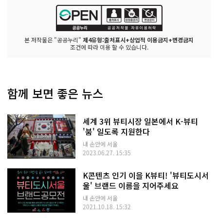
본 저작물은 "공공누리"
제4유형:출처표시+상업적 이용금지+변경금지
조건에 따라 이용 할 수 있습니다.
함께 보면 좋은 뉴스
세계 3위 뷰티시장 일본에서 K-뷰티
'붐' 일도록 지원한다
내 손안에 서울
2023.06.27. 15:35
K콘텐츠 인기 이을 K뷰티! '뷰티도시서
울' 브랜드 이름을 지어주세요
내 손안에 서울
2021.10.18. 15:32