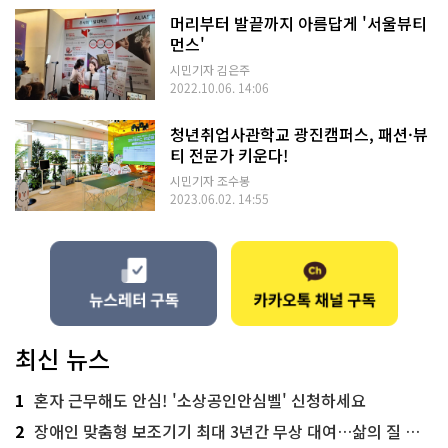
머리부터 발끝까지 아름답게 '서울뷰티
먼스'
시민기자 김은주
2022.10.06. 14:06
청년취업사관학교 광진캠퍼스, 패션·뷰
티 전문가 키운다!
시민기자 조수봉
2023.06.02. 14:55
최신 뉴스
1
혼자 근무해도 안심! '소상공인안심벨' 신청하세요
2
장애인 맞춤형 보조기기 최대 3년간 무상 대여…삶의 질 높인다