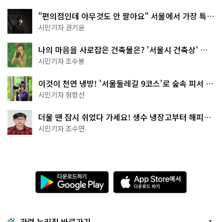
"편의점인데 아무것도 안 팔아요" 서울에서 가장 특별
한 편의점의 정체
시민기자 권기윤
나의 마음을 사로잡은 건축물은? '서울시 건축상' 수
상작 공개!
시민기자 조수봉
이것이 천연 냉방! '서울둘레길 9코스'로 숲속 피서 떠
나볼까
시민기자 정향선
더울 땐 잠시 쉬었다 가세요! 생수 냉장고부터 해피소
·무더위쉼터까지
시민기자 조수연
다
A
운
p
로
p
드
S
하
t
기
o
관련 누리집 바로가기