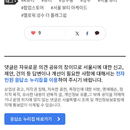
#K뷰티
#뷰티
#성수동
#성수
#서울 뷰티
사
그
관
#팝업스토어
#서울 뷰티 아케이드
련
#멜로워 성수 더 플래그쉽
태
그
좋
9
카
트
페
아
카
위
이
요
오
터
스
톡
북
댓글은 자유로운 의견 공유의 장이므로 서울시에 대한 신고,
제안, 건의 등 답변이나 개선이 필요한 사항에 대해서는
전자
민원 응답소 누리집을 이용
하여 주시기 바랍니다.
상업성 광고, 저작권 침해, 저속한 표현, 특정인에 대한 비방, 명예훼손, 정
치적 목적, 유사한 내용의 반복적 글, 개인정보 유출,그 밖에 공익을 저해하
거나 운영 취지에 맞지 않는 댓글은 서울특별시 조례 및 개인정보보호법에
의해 통보없이 삭제될 수 있습니다.
응답소 누리집 바로가기