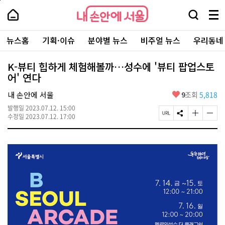
본
페
내
문
이
내
손
검
메
바
지
손
안
색
뉴
로
상
안
주
에
창
전
가
단
에
뉴스홈
기획·이슈
분야별 뉴스
비주얼 뉴스
우리동네
요
서
열
체
기
으
서
서
울
기
보
로
울
비
기
이
-
K-뷰티 힙하게 체험해볼까…성수에 '뷰티 팝업스토
스
동
서
어' 연다
바
울
로
시
가
좋
내 손안에 서울
9
조회
5,818
대
기
아
표
발행일
2023.07.12. 15:00
요
소
페
S
글
글
수정일
2023.07.12. 17:00
통
이
N
자
자
포
지
S
크
크
털
U
공
기
기
R
유
크
작
L
하
게
게
복
기
변
변
사
경
경
하
하
기
기