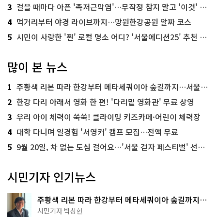
3
걸을 때마다 아픈 '족저근막염'…무작정 참지 말고 '이것' 해보세요!
4
먹거리부터 야경 라이브까지…망원한강공원 알짜 코스
5
시민이 사랑한 '찐' 로컬 명소 어디? '서울에디션25' 추천 코스
많이 본 뉴스
1
주황색 리본 따라 한강부터 메타세쿼이아 숲길까지…서울둘레길 15코스
2
한강 다리 아래서 영화 한 편! '다리밑 영화관' 무료 상영
3
우리 아이 체력이 쑥쑥! 클라이밍 키즈카페·어린이 체력장
4
대학 다니며 일경험 '서영커' 캠프 모집…전액 무료
5
9월 20일, 차 없는 도심 걸어요…'서울 걷자 페스티벌' 선착순 5천명
시민기자 인기뉴스
주황색 리본 따라 한강부터 메타세쿼이아 숲길까지…
서울둘레길 15코스
시민기자 박상현