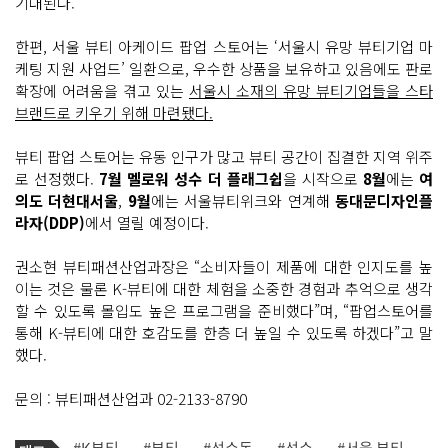
기대된다.
한편, 서울 뷰티 아케이드 팝업 스토어는 ‘서울시 유망 뷰티기업 마
케팅 지원 사업드’ 일환으로, 우수한 상품을 보유하고 있음에도 판로
확장에 어려움을 겪고 있는
서울시 소재의 유망 뷰티기업들을 스타
브랜드로 키우기 위해 마련됐다.
뷰티 팝업 스토어는 유동 인구가 많고 뷰티 공간이 집결한 지역 위주
로 선정했다.
7월 멜로워 성수 더 플래그쉽
을 시작으로
8월
에는
여
의도 더현대서울
,
9월
에는 서울뷰티위크와 연계해
동대문디자인플
라자(DDP)
에서 열릴 예정이다.
권소현 뷰티패션산업과장은 “소비자들이 제품에 대한 인지도를 높
이는 것은 물론 K-뷰티에 대한 체험을 소중한 경험과 추억으로 생각
할 수 있도록 몰입도 높은 프로그램을 준비했다”며, “팝업스토어를
통해 K-뷰티에 대한 호감도를 한층 더 높일 수 있도록 하겠다”고 말
했다.
문의 : 뷰티패션산업과 02-2133-8790
기
태