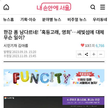
본
페
내
문
이
내
손
검
메
바
지
손
안
색
뉴
로
상
안
주
에
창
전
가
단
에
뉴스홈
기획·이슈
분야별 뉴스
비주얼 뉴스
우리동네
요
서
열
체
기
으
서
서
울
기
보
로
울
비
기
이
-
한강 폼 남다르네! '혹등고래, 영희'…세빛섬에 대체
스
동
서
무슨 일이?
바
울
로
시
가
좋
시민기자 김아름
13
조회
6,766
대
기
아
표
발행일
2023.09.19. 15:20
요
소
페
S
글
글
수정일
2023.11.09. 15:45
통
이
N
자
자
포
지
S
크
크
털
U
공
기
기
R
유
크
작
L
하
게
게
복
기
변
변
사
경
경
하
하
기
기