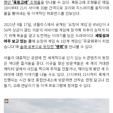
했던
'혹등고래'
조형물
을 만나볼 수 있다. 혹등고래 조형물은 매일
18시부터 21시 사이에 30분 간격으로 꼬리와 지느러미를 움직이며
물을 뿜어내는 등 이색적인 퍼포먼스를 선보인다.
2021년 9월 17일, 넷플릭스에서 공개된 '오징어 게임'은 456인이 4
56억 상금이 걸린 의문의 서바이벌 게임에 참가해 최후의 승자가 되
기 위해 목숨을 걸고 도전하는 이야기를 담은 드라마이다.
세빛섬과
마주 보고 있는 곳
에 오징어 게임 속 1단계 게임인 '무궁화꽃이 피었
습니다'에
술래 로봇으로 등장한
'영희'
를 만나볼 수 있다.
서울의 대표적인 공원에 전 세계적으로 인기 있는 K-콘텐츠의 등장
은 색다른 즐거움을 준다. 이곳을 찾은 방문객들은 세 개의 거대한
캐릭터 앞에서 사진을 찍으며 추억을 만들거나, 재미있게 봤던 세 드
라마에 대한 이야기를 나눌 수도 있다. 17시부터 21시까지 축제가
진행되는 시간 동안 종합안내소에 방문하면 선착순 한정 달고나 만
들기, 고래 연날리기 등 이색 프로그램에 참여할 수 있다.