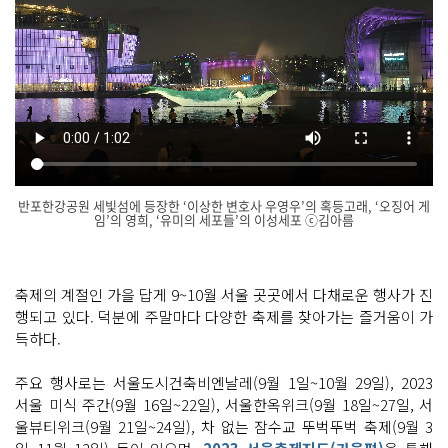
반포한강공원 세빛섬에 등장한 ‘이상한 변호사 우영우’의 혹등고래, ‘오징어 게
임’의 영희, ‘유미의 세포들’의 이성세포 ⓒ김아름
닫
기
축제의 계절인 가을 답게 9~10월 서울 곳곳에서 다채로운 행사가 진
행되고 있다. 덕분에 주말마다 다양한 축제를 찾아가는 즐거움이 가
득하다.
주요 행사로는 서울도시건축비엔날레(9월 1일~10월 29일), 2023
서울 미식 주간(9월 16일~22일), 서울한옥위크(9월 18일~27일, 서
울뷰티위크(9월 21일~24일), 차 없는 잠수교 뚜벅뚜벅 축제(9월 3