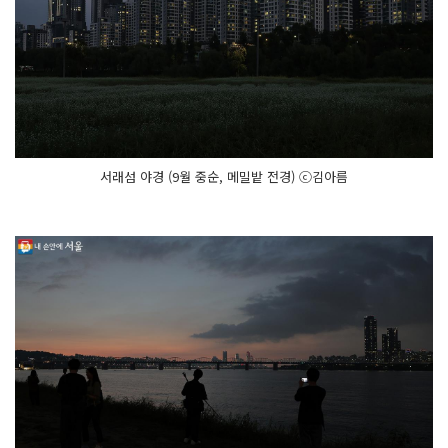
서래섬 야경 (9월 중순, 메밀밭 전경) ⓒ김아름