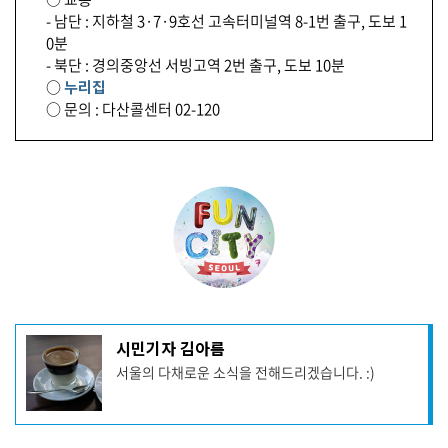
- 남단 : 지하철 3·7·9호선 고속터미널역 8-1번 출구, 도보 1
0분
- 북단 : 경의중앙선 서빙고역 2번 출구, 도보 10분
○
누리집
○ 문의 : 다산콜센터 02-120
기
시민기자 김아름
사
서울의 다채로운 소식을 전해드리겠습니다. :)
작
성
자
프
로