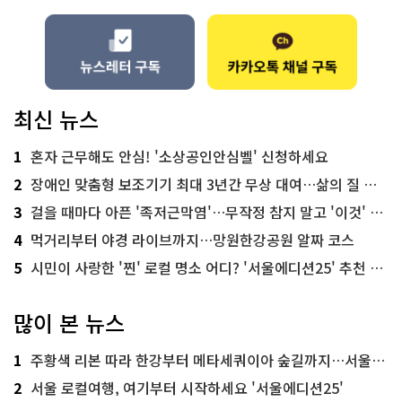
최신 뉴스
1
혼자 근무해도 안심! '소상공인안심벨' 신청하세요
2
장애인 맞춤형 보조기기 최대 3년간 무상 대여…삶의 질 높인다
3
걸을 때마다 아픈 '족저근막염'…무작정 참지 말고 '이것' 해보세요!
4
먹거리부터 야경 라이브까지…망원한강공원 알짜 코스
5
시민이 사랑한 '찐' 로컬 명소 어디? '서울에디션25' 추천 코스
많이 본 뉴스
1
주황색 리본 따라 한강부터 메타세쿼이아 숲길까지…서울둘레길 15코스
2
서울 로컬여행, 여기부터 시작하세요 '서울에디션25'