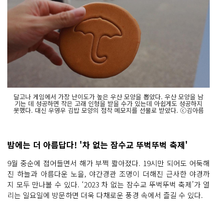
달고나 게임에서 가장 난이도가 높은 우산 모양을 뽑았다. 우산 모양을 남
기는 데 성공하면 작은 고래 인형을 받을 수가 있는데 아쉽게도 성공하지
못했다. 대신 우영우 김밥 모양의 점착 메모지를 선물로 받았다. ⓒ김아름
밤에는 더 아름답다! '차 없는 잠수교 뚜벅뚜벅 축제'
9월 중순에 접어들면서 해가 부쩍 짧아졌다. 19시만 되어도 어둑해
진 하늘과 아름다운 노을, 야간경관 조명이 더해진 근사한 야경까
지 모두 만나볼 수 있다. ‘2023 차 없는 잠수교 뚜벅뚜벅 축제’가 열
리는 일요일에 방문하면 더욱 다채로운 풍경 속에서 즐길 수 있다.