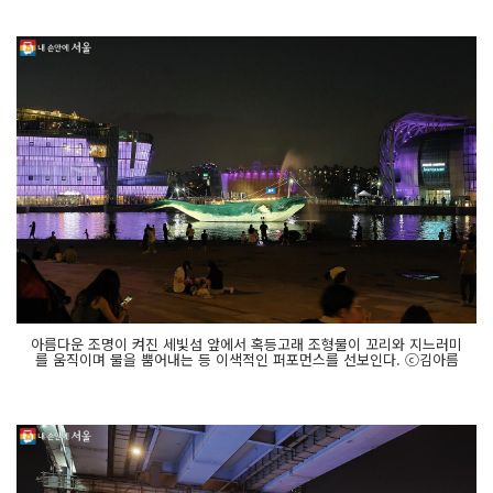
아름다운 조명이 켜진 세빛섬 앞에서 혹등고래 조형물이 꼬리와 지느러미
를 움직이며 물을 뿜어내는 등 이색적인 퍼포먼스를 선보인다. ⓒ김아름