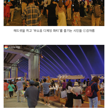
헤드셋을 끼고 ‘무소음 디제잉 파티’를 즐기는 시민들 ⓒ김아름