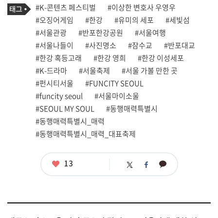
기
필
태
#K-콘텐츠 페스티벌
#이상한 변호사 우영우
사
그
관
#오징어게임
#한강
#유미의 세포
#세빛섬
련
#서울관광
#반포한강공원
#서울여행
태
그
#서울나들이
#사진명소
#잠수교
#반포대교
#한강 혹등고래
#한강 영희
#한강 이성세포
#K-드라마
#서울축제
#서울 가볼 만한 곳
#펀시티서울
#FUNCITY SEOUL
#funcity seoul
#서울마이소울
#SEOUL MY SOUL
#동행매력특별시
#동행매력특별시_매력
#동행매력특별시_매력_대표축제
좋
13
카
트
페
아
카
위
이
요
오
터
스
톡
북