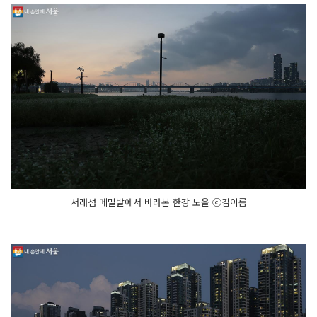
서래섬 메밀밭에서 바라본 한강 노을 ⓒ김아름