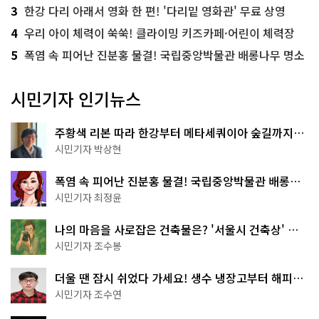
3
한강 다리 아래서 영화 한 편! '다리밑 영화관' 무료 상영
4
우리 아이 체력이 쑥쑥! 클라이밍 키즈카페·어린이 체력장
5
폭염 속 피어난 진분홍 물결! 국립중앙박물관 배롱나무 명소
시민기자 인기뉴스
주황색 리본 따라 한강부터 메타세쿼이아 숲길까지…
서울둘레길 15코스
시민기자 박상현
폭염 속 피어난 진분홍 물결! 국립중앙박물관 배롱나
무 명소
시민기자 최정윤
나의 마음을 사로잡은 건축물은? '서울시 건축상' 수
상작 공개!
시민기자 조수봉
더울 땐 잠시 쉬었다 가세요! 생수 냉장고부터 해피소
·무더위쉼터까지
시민기자 조수연