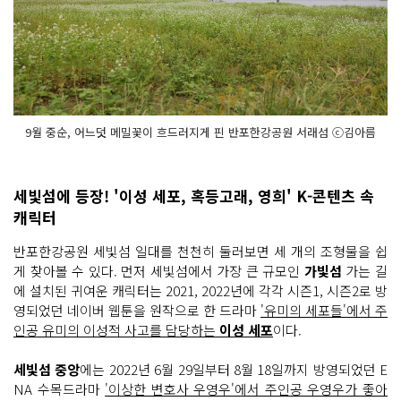
9월 중순, 어느덧 메밀꽃이 흐드러지게 핀 반포한강공원 서래섬 ⓒ김아름
세빛섬에 등장! '이성 세포, 혹등고래, 영희' K-콘텐츠 속
캐릭터
반포한강공원 세빛섬 일대를 천천히 둘러보면 세 개의 조형물을 쉽
게 찾아볼 수 있다. 먼저 세빛섬에서 가장 큰 규모인
가빛섬
가는 길
에 설치된 귀여운 캐릭터는 2021, 2022년에 각각 시즌1, 시즌2로 방
영되었던 네이버 웹툰을 원작으로 한 드라마
'유미의 세포들'에서 주
인공 유미의 이성적 사고를 담당하는
이성 세포
이다.
세빛섬 중앙
에는 2022년 6월 29일부터 8월 18일까지 방영되었던 E
NA 수목드라마
'이상한 변호사 우영우'에서 주인공 우영우가 좋아