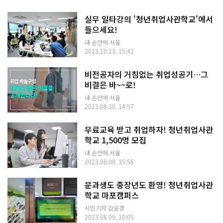
실무 일타강의 '청년취업사관학교'에서
들으세요!
내 손안에 서울
2023.10.23. 15:42
비전공자의 거침없는 취업성공기…그
비결은 바~~로!
내 손안에 서울
2023.08.30. 14:57
무료교육 받고 취업하자! 청년취업사관
학교 1,500명 모집
내 손안에 서울
2023.08.08. 15:58
문과생도 중장년도 환영! 청년취업사관
학교 마포캠퍼스
시민기자 김윤경
2023.08.09. 10:05