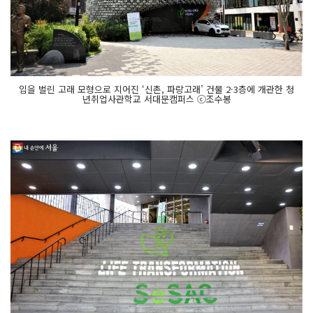
입을 벌린 고래 모형으로 지어진 ‘신촌, 파랑고래’ 건물 2·3층에 개관한 청
년취업사관학교 서대문캠퍼스 ⓒ조수봉