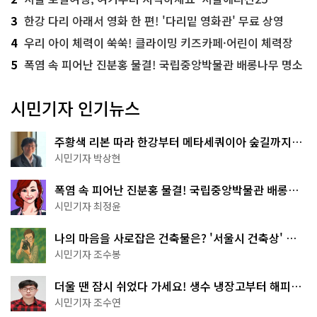
3
한강 다리 아래서 영화 한 편! '다리밑 영화관' 무료 상영
4
우리 아이 체력이 쑥쑥! 클라이밍 키즈카페·어린이 체력장
5
폭염 속 피어난 진분홍 물결! 국립중앙박물관 배롱나무 명소
시민기자 인기뉴스
주황색 리본 따라 한강부터 메타세쿼이아 숲길까지…
서울둘레길 15코스
시민기자 박상현
폭염 속 피어난 진분홍 물결! 국립중앙박물관 배롱나
무 명소
시민기자 최정윤
나의 마음을 사로잡은 건축물은? '서울시 건축상' 수
상작 공개!
시민기자 조수봉
더울 땐 잠시 쉬었다 가세요! 생수 냉장고부터 해피소
·무더위쉼터까지
시민기자 조수연