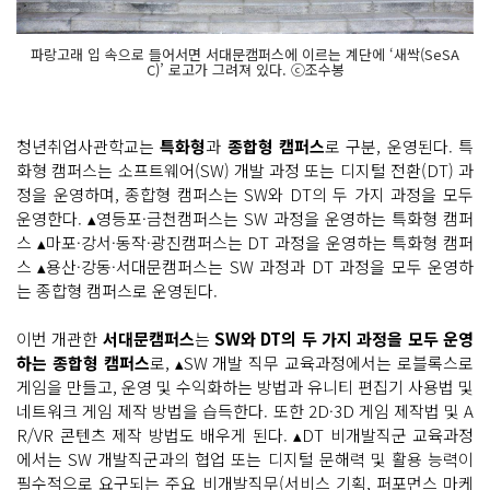
파랑고래 입 속으로 들어서면 서대문캠퍼스에 이르는 계단에 ‘새싹(SeSA
C)’ 로고가 그려져 있다. ⓒ조수봉
청년취업사관학교는
특화형
과
종합형 캠퍼스
로 구분, 운영된다. 특
화형 캠퍼스는 소프트웨어(SW) 개발 과정 또는 디지털 전환(DT) 과
정을 운영하며, 종합형 캠퍼스는 SW와 DT의 두 가지 과정을 모두
운영한다. ▴영등포·금천캠퍼스는 SW 과정을 운영하는 특화형 캠퍼
스 ▴마포·강서·동작·광진캠퍼스는 DT 과정을 운영하는 특화형 캠퍼
스 ▴용산·강동·서대문캠퍼스는 SW 과정과 DT 과정을 모두 운영하
는 종합형 캠퍼스로 운영된다.
이번 개관한
서대문캠퍼스
는
SW와 DT의 두 가지 과정을 모두 운영
하는 종합형 캠퍼스
로, ▴SW 개발 직무 교육과정에서는 로블록스로
게임을 만들고, 운영 및 수익화하는 방법과 유니티 편집기 사용법 및
네트워크 게임 제작 방법을 습득한다. 또한 2D·3D 게임 제작법 및 A
R/VR 콘텐츠 제작 방법도 배우게 된다. ▴DT 비개발직군 교육과정
에서는 SW 개발직군과의 협업 또는 디지털 문해력 및 활용 능력이
필수적으로 요구되는 주요 비개발직무(서비스 기획, 퍼포먼스 마케