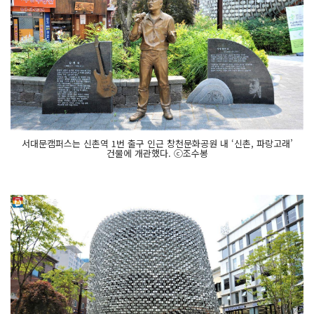
서대문캠퍼스는 신촌역 1번 출구 인근 창천문화공원 내 ‘신촌, 파랑고래’
건물에 개관했다. ⓒ조수봉