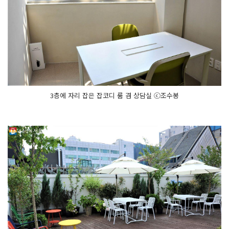
3층에 자리 잡은 잡코디 룸 겸 상담실 ⓒ조수봉