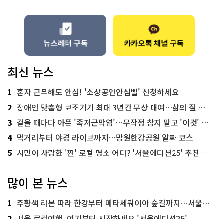
최신 뉴스
1
혼자 근무해도 안심! '소상공인안심벨' 신청하세요
2
장애인 맞춤형 보조기기 최대 3년간 무상 대여…삶의 질 높인다
3
걸을 때마다 아픈 '족저근막염'…무작정 참지 말고 '이것' 해보세요!
4
먹거리부터 야경 라이브까지…망원한강공원 알짜 코스
5
시민이 사랑한 '찐' 로컬 명소 어디? '서울에디션25' 추천 코스
많이 본 뉴스
1
주황색 리본 따라 한강부터 메타세쿼이아 숲길까지…서울둘레길 15코스
2
서울 로컬여행, 여기부터 시작하세요 '서울에디션25'