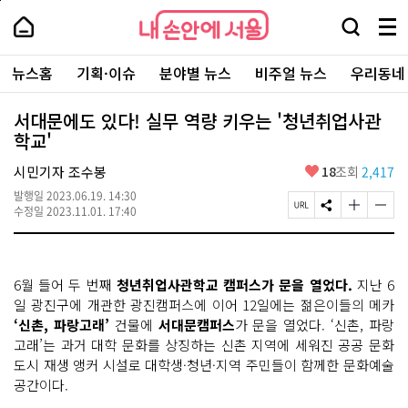
본
페
내
문
이
내
손
검
메
바
지
손
안
색
뉴
로
상
안
주
에
창
전
가
단
에
뉴스홈
기획·이슈
분야별 뉴스
비주얼 뉴스
우리동네
요
서
열
체
기
으
서
서
울
기
보
로
울
비
기
이
-
서대문에도 있다! 실무 역량 키우는 '청년취업사관
스
동
서
학교'
바
울
로
시
가
좋
시민기자 조수봉
18
조회
2,417
대
기
아
표
발행일
2023.06.19. 14:30
요
소
페
S
글
글
수정일
2023.11.01. 17:40
통
이
N
자
자
포
지
S
크
크
털
U
공
기
기
R
유
크
작
6월 들어 두 번째
청년취업사관학교 캠퍼스가 문을 열었다.
지난 6
L
하
게
게
복
기
변
변
일 광진구에 개관한 광진캠퍼스에 이어 12일에는 젊은이들의 메카
사
경
경
‘신촌, 파랑고래’
건물에
서대문캠퍼스
가 문을 열었다. ‘신촌, 파랑
하
하
고래’는 과거 대학 문화를 상징하는 신촌 지역에 세워진 공공 문화
기
기
도시 재생 앵커 시설로 대학생·청년·지역 주민들이 함께한 문화예술
공간이다.