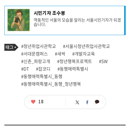
기
시민기자 조수봉
사
역동적인 서울의 모습을 알리는 서울시민기자가 되겠
작
습니다.
성
자
프
로
기
필
태
#청년취업사관학교
#서울시청년취업사관학교
사
그
관
#서대문캠퍼스
#새싹
#개발자교육
련
#신촌_파랑고개
#청년행복프로젝트
#SW
태
그
#DT
#잡코디
#동행매력특별시
#동행매력특별시_동행
#동행매력특별시_동행_청년행복
좋
18
카
트
페
아
카
위
이
요
오
터
스
톡
북