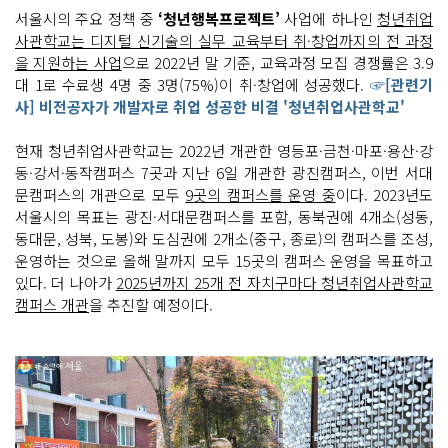
서울시의 주요 정책 중
‘청년행복프로젝트’
사업에 하나인
청년취업
사관학교는 디지털 신기술의 실무 교육부터 취·창업까지의 전 과정
을 지원하는 사업
으로 2022년 말 기준, 교육과정 모집 경쟁률은 3.9
대 1로 수료생 4명 중 3명(75%)이 취·창업에 성공했다.
☞[관련기
사] 비전공자가 개발자로 취업 성공한 비결 '청년취업사관학교'
현재 청년취업사관학교는 2022년 개관한 영등포·금천·마포·용산·강
동·강서·동작캠퍼스 7곳과 지난 6일 개관한 광진캠퍼스, 이번 서대
문캠퍼스의 개관으로 모두
9곳의 캠퍼스를 운영 중
이다. 2023년도
서울시의 목표는 광진·서대문캠퍼스를 포함, 동북권에 4개소(성동,
동대문, 성북, 도봉)와 도심권에 2개소(중구, 종로)의 캠퍼스를 조성,
운영하는 것으로 올해 말까지 모두 15곳의 캠퍼스 운영을 목표하고
있다. 더 나아가
2025년까지 25개 전 자치구마다 청년취업사관학교
캠퍼스 개관
을 추진할 예정이다.