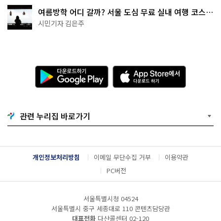
여름방학 어디 갈까? 서울 도심 무료 실내 여행 코스
추천
시민기자 김은주
다
A
운
p
로
p
드
S
하
t
기
o
관련 누리집 바로가기
G
r
o
e
o
에
g
서
l
다
개인정보처리방침
이메일 무단수집 거부
이용약관
e
운
P
로
PC버전
l
드
a
하
y
기
서울특별시청 04524
서울특별시 중구 세종대로 110 콘텐츠담당관
대표전화
다산콜센터
02-120