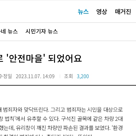
주
뉴스
영상
매거진
요
서
비
스
바
네 뉴스
시민기자 뉴스
로
가
기"
 '안전마을' 되었어요
수정일
2023.11.07. 14:09
조회
3,200
 때 범죄자와 맞닥뜨린다. 그리고 범죄자는 시민을 대상으로
창 법칙’에서 유추할 수 있다. 구석진 골목에 같은 차량 2대
했는데, 유리창이 깨진 차량만 파손된 결과를 보였다. ‘환경