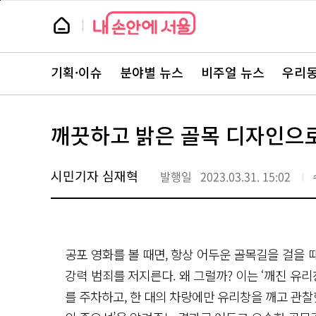
본
페
문
이
뉴
바
지
스
로
상
룸
가
단
뉴
기
으
스
로
기획·이슈
분야별 뉴스
비주얼 뉴스
우리동
주
이
요
동
서
비
스
깨끗하고 밝은 골목 디자인으로
바
로
가
기
시민기자 심재혁
발행일
2023.03.31. 15:02
공포 영화를 볼 때면, 항상 어두운 골목길을 걸을
강력 범죄를 저지른다. 왜 그럴까? 이는 ‘깨진 유리
를 주차하고, 한 대의 차량에만 유리창을 깨고 관찰