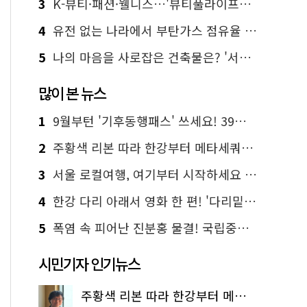
3
K-뷰티·패션·웰니스…'뷰티풀라이프인서울' 6일부터 사전 예약
4
유전 없는 나라에서 부탄가스 점유율 1위 가능? Yes, I 'CAN'
5
나의 마음을 사로잡은 건축물은? '서울시 건축상' 수상작 공개!
많이 본 뉴스
1
9월부턴 '기후동행패스' 쓰세요! 39세까지 청년 혜택
2
주황색 리본 따라 한강부터 메타세쿼이아 숲길까지…서울둘레길 15코스
3
서울 로컬여행, 여기부터 시작하세요 '서울에디션25'
4
한강 다리 아래서 영화 한 편! '다리밑 영화관' 무료 상영
5
폭염 속 피어난 진분홍 물결! 국립중앙박물관 배롱나무 명소
시민기자 인기뉴스
주황색 리본 따라 한강부터 메타세쿼이아 숲길까지…서울둘레길 15코스