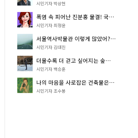
시민기자 박상현
폭염 속 피어난 진분홍 물결! 국립중앙박물관 배롱나무 명소
시민기자 최정윤
서울역사박물관 이렇게 많았어? 주말마다 한 곳씩 떠나는 역사 산책
시민기자 김대진
더울수록 더 걷고 싶어지는 숲길! 서울둘레길 '아차산 코스'
시민기자 백승훈
나의 마음을 사로잡은 건축물은? '서울시 건축상' 수상작 공개!
시민기자 조수봉