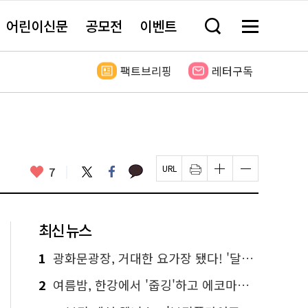
어린이신문
공모전
이벤트
검
메
색
뉴
창
전
열
체
팩트브리핑
레터구독
기
보
기
카
좋
트
페
7
페
인
글
글
카
위
이
아
이
쇄
자
자
오
터
스
요
지
하
크
크
톡
북
U
기
기
기
R
새
크
작
L
창
게
게
최신 뉴스
복
열
변
변
사
림
경
경
하
하
1
광화문광장, 거대한 요가장 됐다! '달빛요가'와 함께한 여름밤 힐링
기
기
2
여름밤, 한강에서 '줍깅'하고 에코마일리지도 줍줍!