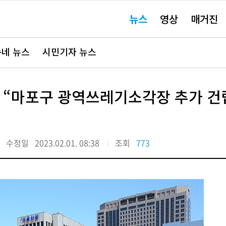
주
뉴스
영상
매거진
요
서
비
스
바
네 뉴스
시민기자 뉴스
로
가
기"
 “마포구 광역쓰레기소각장 추가 건
수정일
2023.02.01. 08:38
조회
773