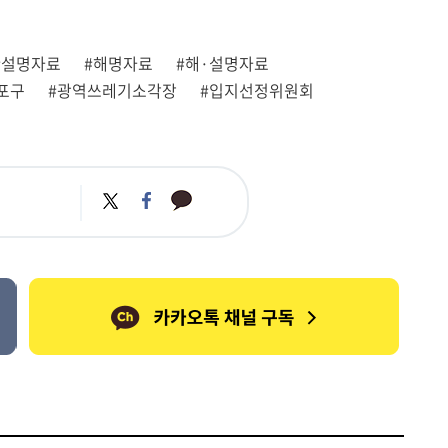
#설명자료
#해명자료
#해·설명자료
포구
#광역쓰레기소각장
#입지선정위원회
카
트
페
카
위
이
오
터
스
톡
북