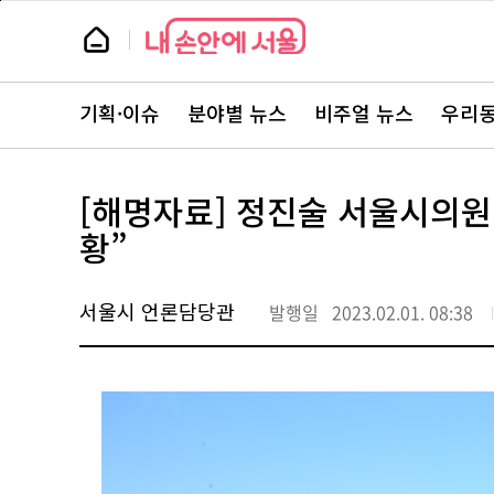
본
페
문
이
뉴
바
지
스
로
상
룸
가
단
뉴
기
으
스
로
기획·이슈
분야별 뉴스
비주얼 뉴스
우리동
주
이
요
동
서
비
스
[해명자료] 정진술 서울시의원
바
로
황”
가
기
서울시 언론담당관
발행일
2023.02.01. 08:38