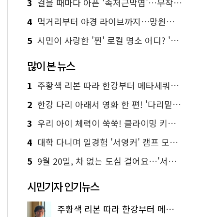
3
걸을 때마다 아픈 '족저근막염'…무작정 참지 말고 '이것' 해보세요!
4
먹거리부터 야경 라이브까지…망원한강공원 알짜 코스
5
시민이 사랑한 '찐' 로컬 명소 어디? '서울에디션25' 추천 코스
많이 본 뉴스
1
주황색 리본 따라 한강부터 메타세쿼이아 숲길까지…서울둘레길 15코스
2
한강 다리 아래서 영화 한 편! '다리밑 영화관' 무료 상영
3
우리 아이 체력이 쑥쑥! 클라이밍 키즈카페·어린이 체력장
4
대학 다니며 일경험 '서영커' 캠프 모집…전액 무료
5
9월 20일, 차 없는 도심 걸어요…'서울 걷자 페스티벌' 선착순 5천명
시민기자 인기뉴스
주황색 리본 따라 한강부터 메타세쿼이아 숲길까지…서울둘레길 15코스