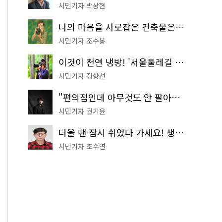
시민기자 박상현
나의 마음을 사로잡은 건축물은? '서울시 건축상' 수상작 공개!
시민기자 조수봉
이것이 천연 냉방! '서울둘레길 9코스'로 숲속 피서 떠나볼까
시민기자 정향선
"편의점인데 아무것도 안 팔아요" 서울에서 가장 특별한 편의점의 정체
시민기자 권기윤
더울 땐 잠시 쉬었다 가세요! 생수 냉장고부터 해피소·무더위쉼터까지
시민기자 조수연