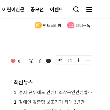
어린이신문
공모전
이벤트
검
메
색
뉴
창
전
열
체
팩트브리핑
레터구독
기
보
기
카
좋
트
페
6
페
인
글
글
카
위
이
아
이
쇄
자
자
오
터
스
요
지
하
크
크
톡
북
U
기
기
기
R
새
크
작
L
창
게
게
최신 뉴스
복
열
변
변
사
림
경
경
하
하
1
혼자 근무해도 안심! '소상공인안심벨' 신청하세요
기
기
2
장애인 맞춤형 보조기기 최대 3년간 무상 대여…삶의 질 높인다