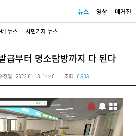
주
뉴스
영상
매거진
요
서
비
스
바
네 뉴스
시민기자 뉴스
로
가
기"
류발급부터 명소탐방까지 다 된다
수정일
2023.01.18. 14:40
조회
6,908