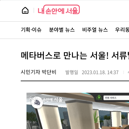
본
페
문
이
뉴
바
지
스
로
상
룸
가
단
뉴
기
으
스
로
기획·이슈
분야별 뉴스
비주얼 뉴스
우리동
주
이
요
동
서
비
스
메타버스로 만나는 서울! 서
바
로
가
기
시민기자 박단비
발행일
2023.01.18. 14:37