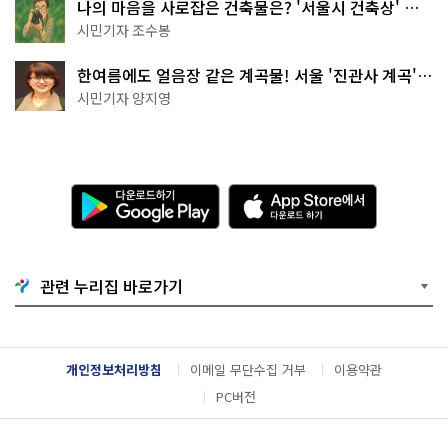
나의 마음을 사로잡은 건축물은? '서울시 건축상' 수
상작 공개!
시민기자 조수봉
한여름에도 얼음장 같은 계곡물! 서울 '진관사 계곡'이
천국이네~
시민기자 양지영
다
A
운
p
로
p
드
S
하
t
기
o
관련 누리집 바로가기
G
r
o
e
o
에
g
서
l
다
개인정보처리방침
이메일 무단수집 거부
이용약관
e
운
P
로
PC버전
l
드
a
하
y
기