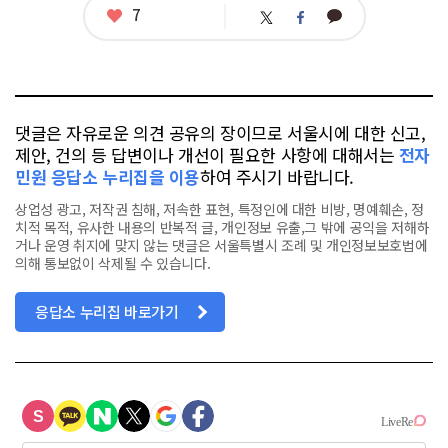
좋
7
카
트
페
아
카
위
이
요
오
터
스
톡
북
댓글은 자유로운 의견 공유의 장이므로 서울시에 대한 신고,
제안, 건의 등 답변이나 개선이 필요한 사항에 대해서는
전자
민원 응답소 누리집을 이용
하여 주시기 바랍니다.
상업성 광고, 저작권 침해, 저속한 표현, 특정인에 대한 비방, 명예훼손, 정
치적 목적, 유사한 내용의 반복적 글, 개인정보 유출,그 밖에 공익을 저해하
거나 운영 취지에 맞지 않는 댓글은 서울특별시 조례 및 개인정보보호법에
의해 통보없이 삭제될 수 있습니다.
응답소 누리집 바로가기