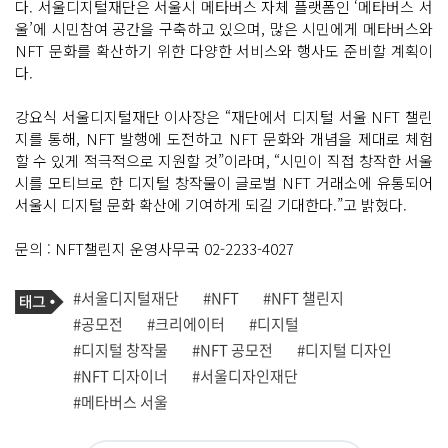
다. 서울디지털재단은 서울시 메타버스 자체 플랫폼인 ‘메타버스 서
울’에 시민참여 공간을 구축하고 있으며, 많은 시민에게 메타버스와
NFT 문화를 확산하기 위한 다양한 서비스와 행사도 준비할 계획이
다.
강요식 서울디지털재단 이사장은 “재단에서 디지털 서울 NFT 챌린
지를 통해, NFT 발행에 도전하고 NFT 문화와 개념을 제대로 체험
할 수 있게 적극적으로 지원할 것”이라며, “시민이 직접 창작한 서울
시를 모티브로 한 디지털 창작물이 글로벌 NFT 거래소에 유통되어
서울시 디지털 문화 확산에 기여하게 되길 기대한다.”고 밝혔다.
문의 : NFT챌린지 운영사무국 02-2233-4027
기
태
#서울디지털재단
#NFT
#NFT 챌린지
사
그
관
#공모전
#크리에이터
#디지털
련
#디지털 창작물
#NFT 공모전
#디지털 디자인
태
그
#NFT 디자이너
#서울디자인재단
#메타버스 서울