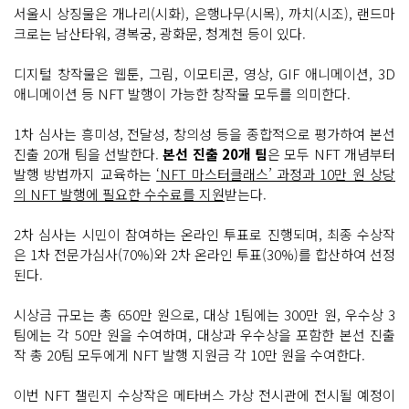
서울시 상징물은 개나리(시화), 은행나무(시목), 까치(시조), 랜드마
크로는 남산타워, 경복궁, 광화문, 청계천 등이 있다.
디지털 창작물은 웹툰, 그림, 이모티콘, 영상, GIF 애니메이션, 3D
애니메이션 등 NFT 발행이 가능한 창작물 모두를 의미한다.
1차 심사는 흥미성, 전달성, 창의성 등을 종합적으로 평가하여 본선
진출 20개 팀을 선발한다.
본선 진출 20개 팀
은 모두 NFT 개념부터
발행 방법까지 교육하는
‘NFT 마스터클래스’ 과정과 10만 원 상당
의 NFT 발행에 필요한 수수료를 지원
받는다.
2차 심사는 시민이 참여하는 온라인 투표로 진행되며, 최종 수상작
은 1차 전문가심사(70%)와 2차 온라인 투표(30%)를 합산하여 선정
된다.
시상금 규모는 총 650만 원으로, 대상 1팀에는 300만 원, 우수상 3
팀에는 각 50만 원을 수여하며, 대상과 우수상을 포함한 본선 진출
작 총 20팀 모두에게 NFT 발행 지원금 각 10만 원을 수여한다.
이번 NFT 챌린지 수상작은 메타버스 가상 전시관에 전시될 예정이