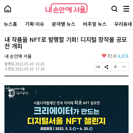
본
페
내
문
이
내
손
검
메
바
지
손
안
색
뉴
로
상
안
주
에
창
전
가
단
에
뉴스홈
기획·이슈
분야별 뉴스
비주얼 뉴스
우리동네
요
서
열
체
기
으
서
서
울
기
보
로
울
비
기
이
-
내 작품을 NFT로 발행할 기회! 디지털 창작물 공모
스
동
서
전 개최
바
울
로
시
가
좋
내 손안에 서울
7
조회
4,878
대
기
아
표
발행일
2022.05.10. 15:20
요
소
페
S
글
글
수정일
2022.05.10. 17:28
통
이
N
자
자
포
지
S
크
크
털
U
공
기
기
R
유
크
작
L
하
게
게
복
기
변
변
사
경
경
하
하
기
기