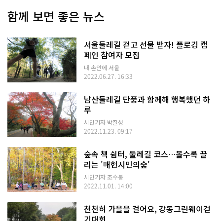
함께 보면 좋은 뉴스
서울둘레길 걷고 선물 받자! 플로깅 캠
페인 참여자 모집
내 손안에 서울
2022.06.27. 16:33
남산둘레길 단풍과 함께해 행복했던 하
루
시민기자 박칠성
2022.11.23. 09:17
숲속 책 쉼터, 둘레길 코스…볼수록 끌
리는 '매헌시민의숲'
시민기자 조수봉
2022.11.01. 14:00
천천히 가을을 걸어요, 강동그린웨이걷
기대회