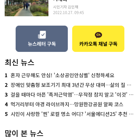
시민기자 김민채
2022.10.27. 09:45
최신 뉴스
1
혼자 근무해도 안심! '소상공인안심벨' 신청하세요
2
장애인 맞춤형 보조기기 최대 3년간 무상 대여…삶의 질 높인다
3
걸을 때마다 아픈 '족저근막염'…무작정 참지 말고 '이것' 해보세요!
4
먹거리부터 야경 라이브까지…망원한강공원 알짜 코스
5
시민이 사랑한 '찐' 로컬 명소 어디? '서울에디션25' 추천 코스
많이 본 뉴스