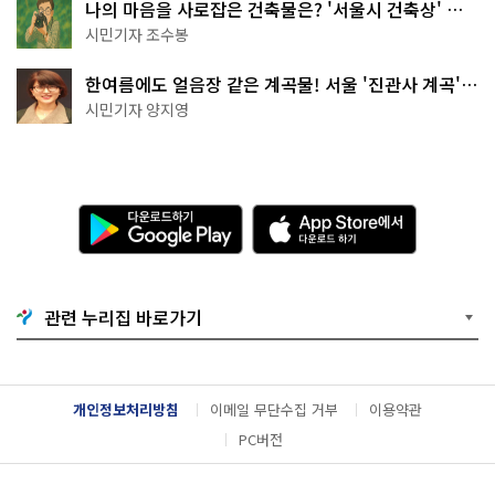
나의 마음을 사로잡은 건축물은? '서울시 건축상' 수
상작 공개!
시민기자 조수봉
한여름에도 얼음장 같은 계곡물! 서울 '진관사 계곡'이
천국이네~
시민기자 양지영
다
A
운
p
로
p
드
S
하
t
기
o
관련 누리집 바로가기
G
r
o
e
o
에
g
서
l
다
개인정보처리방침
이메일 무단수집 거부
이용약관
e
운
P
로
PC버전
l
드
a
하
y
기