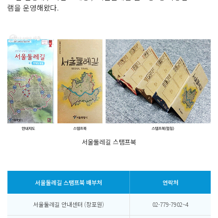
램을 운영해왔다.
서울둘레길 스탬프북
서울둘레길 스탬프북 배부처
연락처
서울둘레길 안내센터 (창포원)
02-779-7902~4