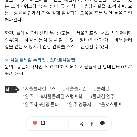
는 스카이워크와 숲속 쉼터 등 산림 내 휴양시설을 조성하며, 교
통‧상권을 연계해 지역 경제 활성화에 도움을 주는 방안 등을 마련
해나간다.
한편, 둘레길 안내센터 두 곳(도봉구 서울창포원, 서초구 매헌시민
의숲)에는 체성분 분석 등을 할 수 있는 장비(인바디)가 구비돼 둘레
길을 걷는 여행자가 건강 변화를 스스로 점검할 수 있다.
☞ 서울둘레길 누리집
,
스마트서울맵
문의 : 공원여가사업과 02-2133-9369 , 서울둘레길 안내센터 02-77
9-7902~4
기
태
#서울둘레길 코스
#서울둘레길
#둘레길
사
그
관
#완주
#서울둘레길 스탬프북
#둘레길 완주
련
#완주자 6만명 돌파
#완주 인증서
#올댓스탬프
태
그
좋
11
카
트
페
아
카
위
이
요
오
터
스