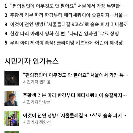
1
"편의점인데 아무것도 안 팔아요" 서울에서 가장 특별한 편의점의 정체
2
주황색 리본 따라 한강부터 메타세쿼이아 숲길까지…서울둘레길 15코스
3
이것이 천연 냉방! '서울둘레길 9코스'로 숲속 피서 떠나볼까
4
한강 다리 아래서 영화 한 편! '다리밑 영화관' 무료 상영
5
우리 아이 체력이 쑥쑥! 클라이밍 키즈카페·어린이 체력장
시민기자 인기뉴스
"편의점인데 아무것도 안 팔아요" 서울에서 가장 특별
한 편의점의 정체
시민기자 권기윤
주황색 리본 따라 한강부터 메타세쿼이아 숲길까지…
서울둘레길 15코스
시민기자 박상현
이것이 천연 냉방! '서울둘레길 9코스'로 숲속 피서 떠
나볼까
시민기자 정향선