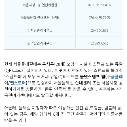
서울시청 1층 열린민원실
02-2133-7904~5
서울둘레길 안내센터 (양재)
070-4465-7905
아차산관리사무소
02-450-1655
관악산관리사무소
02-879-6561
현재 서울둘레길에는 우체통(28개) 모양의 시설에 스탬프 또는 큐알
(QR)코드가 설치되어 있다. 이곳에 마련되어있는 스탬프를 둘레길
‘스탬프북’에 모두 찍거나 큐알(QR)코드를
올댓스탬프 앱(
구글플레
이
/
앱스토어
)
으로 인증하여 서울둘레길 안내센터 또는 서울시청 공
원여가과를 방문하면 ‘완주 인증서’를 받을 수 있다. 추후에는 4개
공원여가센터에서도 발급할 계획이다.
아울러, 둘레길 여행자가 따로 이용하는 민간 앱(트랭글, 램블러 등)
이 있는 경우, 해당 앱에서 8개 전 구간 완주가 확인되면 인증서를
받을 수 있다.