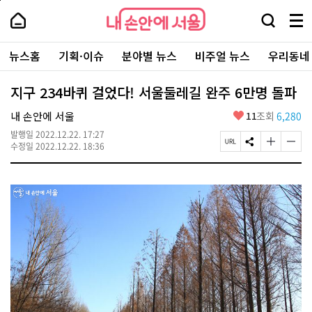
본
페
내
문
이
내
손
검
메
바
지
손
안
색
뉴
로
상
안
주
에
창
전
가
단
에
뉴스홈
기획·이슈
분야별 뉴스
비주얼 뉴스
우리동네
요
서
열
체
기
으
서
서
울
기
보
로
울
비
기
이
-
지구 234바퀴 걸었다! 서울둘레길 완주 6만명 돌파
스
동
서
바
울
좋
내 손안에 서울
11
조회
6,280
로
시
아
가
대
발행일
2022.12.22. 17:27
요
기
페
S
글
글
표
수정일
2022.12.22. 18:36
이
N
자
자
소
지
S
크
크
통
U
공
기
기
포
R
유
크
작
털
L
하
게
게
복
기
변
변
사
경
경
하
하
기
기