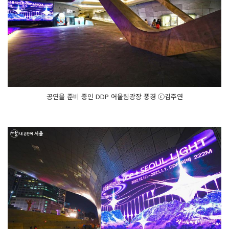
공연을 준비 중인 DDP 어울림광장 풍경 ⓒ김주연