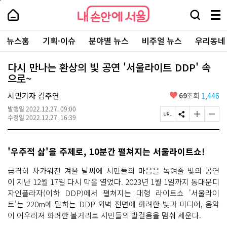
본
페
내
문
이
내
손
검
메
바
지
손
안
색
뉴
로
상
안
주
에
창
전
가
단
에
뉴스홈
기획·이슈
분야별 뉴스
비주얼 뉴스
우리동네
요
서
열
체
기
으
서
서
울
기
보
로
울
비
기
이
-
다시 만나는 환상의 빛 공연 '서울라이트 DDP' 속
스
동
서
으로~
바
울
로
시
가
좋
시민기자 김주연
69
조회
1,446
대
기
아
표
발행일
2022.12.27. 09:00
요
소
페
S
글
글
수정일
2022.12.27. 16:39
통
이
N
자
자
포
지
S
크
크
털
U
공
기
기
'우주적 삶'을 주제로, 10분간 펼쳐지는 서울라이트쇼!
R
유
크
작
L
하
게
게
복
기
변
변
급격히 차가워진 겨울 날씨에 시민들의 마음을 녹여줄 빛의 공연
사
경
경
이 지난 12월 17일 다시 막을 열었다. 2023년 1월 1일까지 동대문디
하
하
자인플라자(이하 DDP)에서 펼쳐지는 대형 라이트쇼 '서울라이
기
기
트'는 220m에 달하는 DDP 외벽 전면에 화려한 빛과 미디어, 음악
이 어우러져 화려한 볼거리로 시민들의 발걸음을 멈춰 세운다.