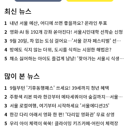
최신 뉴스
1
내년 서울 예산, 어디에 쓰면 좋을까요? 온라인 투표
2
영화·AI 등 192개 강좌 쏟아진다! 서울시민대학 선착순 신청
3
9월 20일, 차 없는 도심 걸어요…'서울 걷자 페스티벌' 선착순 5천명
4
밤에도 식지 않는 더위, 도시를 식히는 시원한 해법은?
5
채소 싫어하는 아이도 즐겁게 냠냠! '찾아가는 서울시 식생활 교육' 현장
많이 본 뉴스
1
9월부턴 '기후동행패스' 쓰세요! 39세까지 청년 혜택
2
주황색 리본 따라 한강부터 메타세쿼이아 숲길까지…서울둘레길 15코스
3
서울 로컬여행, 여기부터 시작하세요 '서울에디션25'
4
한강 다리 아래서 영화 한 편! '다리밑 영화관' 무료 상영
5
우리 아이 체력이 쑥쑥! 클라이밍 키즈카페·어린이 체력장