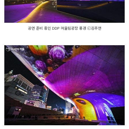
공연 준비 중인 DDP 어울림광장 풍경 ⓒ김주연