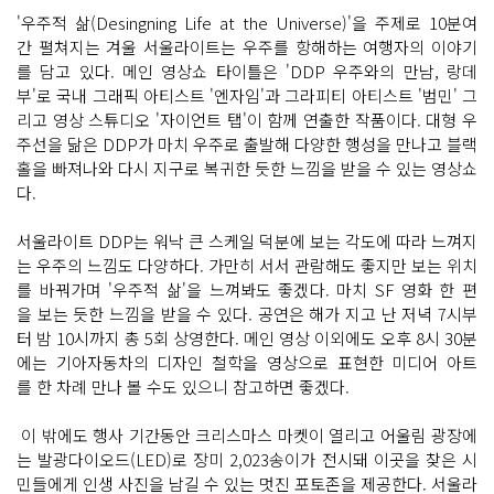
'우주적 삶(Desingning Life at the Universe)'을 주제로 10분여
간 펼쳐지는 겨울 서울라이트는 우주를 항해하는 여행자의 이야기
를 담고 있다. 메인 영상쇼 타이틀은 'DDP 우주와의 만남, 랑데
부'로 국내 그래픽 아티스트 '엔자임'과 그라피티 아티스트 '범민' 그
리고 영상 스튜디오 '자이언트 탭'이 함께 연출한 작품이다. 대형 우
주선을 닮은 DDP가 마치 우주로 출발해 다양한 행성을 만나고 블랙
홀을 빠져나와 다시 지구로 복귀한 듯한 느낌을 받을 수 있는 영상쇼
다.
서울라이트 DDP는 워낙 큰 스케일 덕분에 보는 각도에 따라 느껴지
는 우주의 느낌도 다양하다. 가만히 서서 관람해도 좋지만 보는 위치
를 바꿔가며 '우주적 삶'을 느껴봐도 좋겠다. 마치 SF 영화 한 편
을 보는 듯한 느낌을 받을 수 있다. 공연은 해가 지고 난 저녁 7시부
터 밤 10시까지 총 5회 상영한다. 메인 영상 이외에도 오후 8시 30분
에는 기아자동차의 디자인 철학을 영상으로 표현한 미디어 아트
를 한 차례 만나 볼 수도 있으니 참고하면 좋겠다.
이 밖에도 행사 기간동안 크리스마스 마켓이 열리고 어울림 광장에
는 발광다이오드(LED)로 장미 2,023송이가 전시돼 이곳을 찾은 시
민들에게 인생 사진을 남길 수 있는 멋진 포토존을 제공한다. 서울라