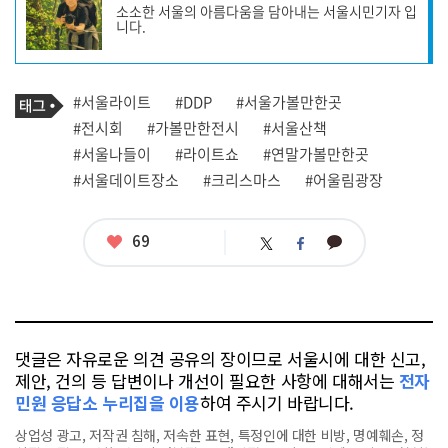
소소한 서울의 아름다움을 담아내는 서울시민기자 입
작
니다.
성
자
프
로
기
필
태
#서울라이트
#DDP
#서울가볼만한곳
사
그
관
#전시회
#가볼만한전시
#서울산책
련
#서울나들이
#라이트쇼
#연말가볼만한곳
태
그
#서울데이트장소
#크리스마스
#어울림광장
좋
69
카
트
페
아
카
위
이
요
오
터
스
톡
북
댓글은 자유로운 의견 공유의 장이므로 서울시에 대한 신고,
제안, 건의 등 답변이나 개선이 필요한 사항에 대해서는
전자
민원 응답소 누리집을 이용
하여 주시기 바랍니다.
상업성 광고, 저작권 침해, 저속한 표현, 특정인에 대한 비방, 명예훼손, 정