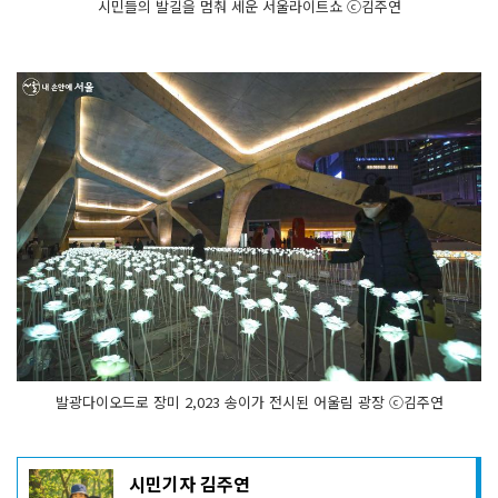
시민들의 발길을 멈춰 세운 서울라이트쇼 ⓒ김주연
발광다이오드로 장미 2,023 송이가 전시된 어울림 광장 ⓒ김주연
기
시민기자 김주연
사