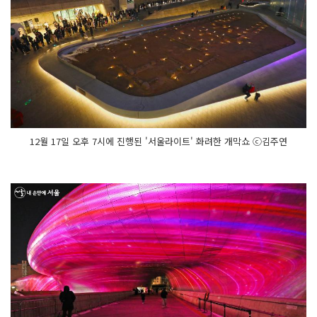
12월 17일 오후 7시에 진행된 '서울라이트' 화려한 개막쇼 ⓒ김주연