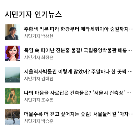
시민기자 인기뉴스
주황색 리본 따라 한강부터 메타세쿼이아 숲길까지…
서울둘레길 15코스
시민기자 박상현
폭염 속 피어난 진분홍 물결! 국립중앙박물관 배롱나
무 명소
시민기자 최정윤
서울역사박물관 이렇게 많았어? 주말마다 한 곳씩 떠
나는 역사 산책
시민기자 김대진
나의 마음을 사로잡은 건축물은? '서울시 건축상' 수
상작 공개!
시민기자 조수봉
더울수록 더 걷고 싶어지는 숲길! 서울둘레길 '아차산
코스'
시민기자 백승훈