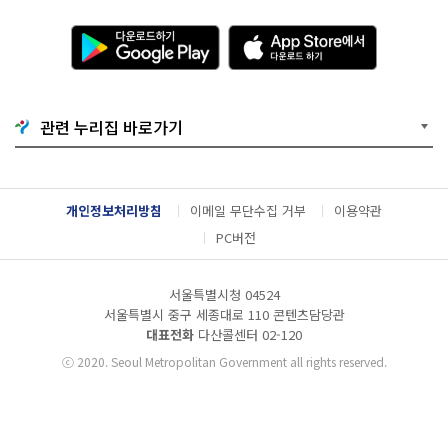
다
A
운
p
로
p
드
S
하
t
기
o
관련 누리집 바로가기
G
r
o
e
o
에
g
서
l
다
개인정보처리방침
이메일 무단수집 거부
이용약관
e
운
P
로
PC버전
l
드
a
하
y
기
서울특별시청 04524
서울특별시 중구 세종대로 110 콘텐츠담당관
대표전화
다산콜센터
02-120
ⓒ
2020. Seoul Metropolitan Government all rights reserved.