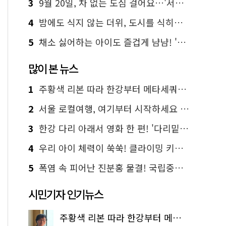
3
9월 20일, 차 없는 도심 걸어요…'서울 걷자 페스티벌' 선착순 5천명
4
밤에도 식지 않는 더위, 도시를 식히는 시원한 해법은?
5
채소 싫어하는 아이도 즐겁게 냠냠! '찾아가는 서울시 식생활 교육' 현장
많이 본 뉴스
1
주황색 리본 따라 한강부터 메타세쿼이아 숲길까지…서울둘레길 15코스
2
서울 로컬여행, 여기부터 시작하세요 '서울에디션25'
3
한강 다리 아래서 영화 한 편! '다리밑 영화관' 무료 상영
4
우리 아이 체력이 쑥쑥! 클라이밍 키즈카페·어린이 체력장
5
폭염 속 피어난 진분홍 물결! 국립중앙박물관 배롱나무 명소
시민기자 인기뉴스
주황색 리본 따라 한강부터 메타세쿼이아 숲길까지…서울둘레길 15코스