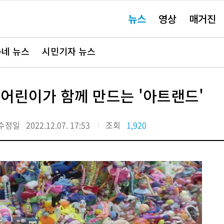
주
뉴스
영상
매거진
요
서
비
스
바
네 뉴스
시민기자 뉴스
로
가
기"
 어린이가 함께 만드는 '아트랜드'
수정일
2022.12.07. 17:53
조회
1,920