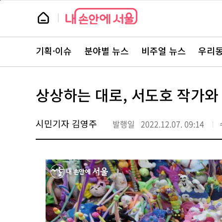
본
페
문
이
뉴
바
지
스
로
상
룸
가
단
뉴
기
으
스
로
기획·이슈
분야별 뉴스
비주얼 뉴스
우리동
주
이
요
동
서
비
스
상상하는 대로, 서도호 작가와
바
로
가
기
시민기자 김영주
발행일
2022.12.07. 09:14