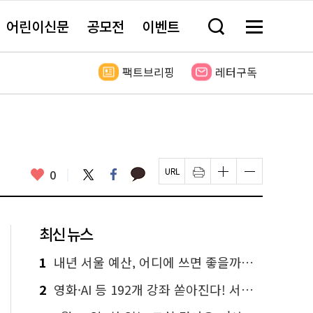
어린이신문
공모전
이벤트
검
메
색
뉴
창
전
열
체
팩트브리핑
레터구독
기
보
기
카
좋
트
페
0
페
인
글
글
카
위
이
아
이
쇄
자
자
오
터
스
요
지
하
크
크
톡
북
U
기
기
기
R
새
크
작
L
창
게
게
최신 뉴스
복
열
변
변
사
림
경
경
하
하
1
내년 서울 예산, 어디에 쓰면 좋을까요? 온라인 투표
기
기
2
영화·AI 등 192개 강좌 쏟아진다! 서울시민대학 선착순 신청