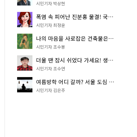
시민기자 박상현
폭염 속 피어난 진분홍 물결! 국립중앙박물관 배롱나무 명소
시민기자 최정윤
나의 마음을 사로잡은 건축물은? '서울시 건축상' 수상작 공개!
시민기자 조수봉
더울 땐 잠시 쉬었다 가세요! 생수 냉장고부터 해피소·무더위쉼터까지
시민기자 조수연
여름방학 어디 갈까? 서울 도심 무료 실내 여행 코스 추천
시민기자 김은주