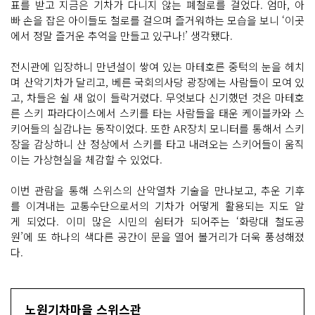
표를 받고 지금은 기차가 다니지 않는 폐철로를 걸었다. 엄마, 아
빠 손을 잡은 아이들도 철로를 걸으며 즐거워하는 모습을 보니 ‘이곳
에서 정말 즐거운 추억을 만들고 있구나!’ 생각됐다.
전시관에 입장하니 만년설이 쌓여 있는 마테호른 중턱의 눈을 헤치
며 산악기차가 달리고, 베른 국회의사당 광장에는 사람들이 모여 있
고, 차들은 쉴 새 없이 들락거렸다. 무엇보다 신기했던 것은 마테호
른 스키 파라다이스에서 스키를 타는 사람들을 태운 케이블카와 스
키어들의 실감나는 동작이었다. 또한 AR장치 모니터를 통해서 스키
장을 감상하니 산 정상에서 스키를 타고 내려오는 스키어들이 움직
이는 가상현실을 체감할 수 있었다.
이번 관람을 통해 스위스의 산악열차 기술을 만나보고, 추운 기후
를 이겨내는 교통수단으로서의 기차가 어떻게 활용되는 지도 알
게 되었다. 이미 많은 시민의 쉼터가 되어주는 ‘화랑대 철도공
원’에 또 하나의 색다른 공간이 문을 열어 볼거리가 더욱 풍성해졌
다.
노원기차마을 스위스관