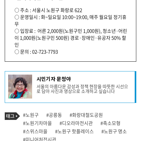
○ 주소 : 서울시 노원구 화랑로 622
○ 운영일시 : 화~일요일 10:00~19:00, 매주 월요일 정기휴
무
○ 입장료 : 어른 2,000원(노원구민 1,000원), 청소년·어린
이 1,000원(노원구민 500원) 경로·장애인·유공자 50% 할
인
○ 문의 : 02-723-7793
기
시민기자 문청야
사
서울의 아름다운 감성과 정책 현장을 따뜻한 시선으
작
로 담아 사진과 영상으로 소개하고 싶습니다
성
자
프
로
기
필
태
#노원구
#공릉동
#화랑대철도공원
사
그
관
#노원기차마을
#디오라마전시관
#축소모형
련
#스위스마을
#노원구 핫플레이스
#노원구 명소
태
그
#미니어처전시관