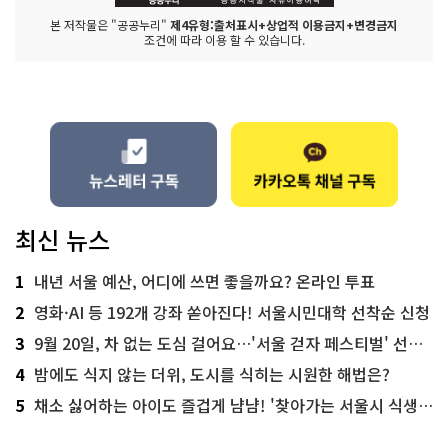
본 저작물은 "공공누리"
제4유형:출처표시+상업적 이용금지+변경금지
조건에 따라 이용 할 수 있습니다.
최신 뉴스
1
내년 서울 예산, 어디에 쓰면 좋을까요? 온라인 투표
2
영화·AI 등 192개 강좌 쏟아진다! 서울시민대학 선착순 신청
3
9월 20일, 차 없는 도심 걸어요…'서울 걷자 페스티벌' 선착순 5천명
4
밤에도 식지 않는 더위, 도시를 식히는 시원한 해법은?
5
채소 싫어하는 아이도 즐겁게 냠냠! '찾아가는 서울시 식생활 교육' 현장