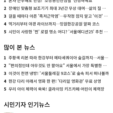
1
혼자 근무해도 안심! '소상공인안심벨' 신청하세요
2
장애인 맞춤형 보조기기 최대 3년간 무상 대여…삶의 질 높인다
3
걸을 때마다 아픈 '족저근막염'…무작정 참지 말고 '이것' 해보세요!
4
먹거리부터 야경 라이브까지…망원한강공원 알짜 코스
5
시민이 사랑한 '찐' 로컬 명소 어디? '서울에디션25' 추천 코스
많이 본 뉴스
1
주황색 리본 따라 한강부터 메타세쿼이아 숲길까지…서울둘레길 15코스
2
"편의점인데 아무것도 안 팔아요" 서울에서 가장 특별한 편의점의 정체
3
이것이 천연 냉방! '서울둘레길 9코스'로 숲속 피서 떠나볼까
4
한강 다리 아래서 영화 한 편! '다리밑 영화관' 무료 상영
5
우리 아이 체력이 쑥쑥! 클라이밍 키즈카페·어린이 체력장
시민기자 인기뉴스