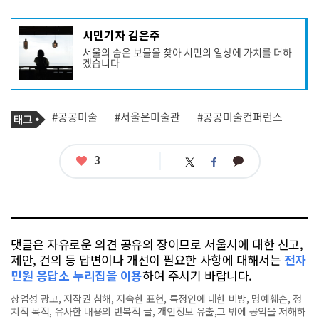
기
시민기자 김은주
사
서울의 숨은 보물을 찾아 시민의 일상에 가치를 더하
작
겠습니다
성
자
프
로
기
필
태
#공공미술
#서울은미술관
#공공미술컨퍼런스
사
그
관
련
태
좋
3
카
트
페
그
아
카
위
이
요
오
터
스
톡
북
댓글은 자유로운 의견 공유의 장이므로 서울시에 대한 신고,
제안, 건의 등 답변이나 개선이 필요한 사항에 대해서는
전자
민원 응답소 누리집을 이용
하여 주시기 바랍니다.
상업성 광고, 저작권 침해, 저속한 표현, 특정인에 대한 비방, 명예훼손, 정
치적 목적, 유사한 내용의 반복적 글, 개인정보 유출,그 밖에 공익을 저해하