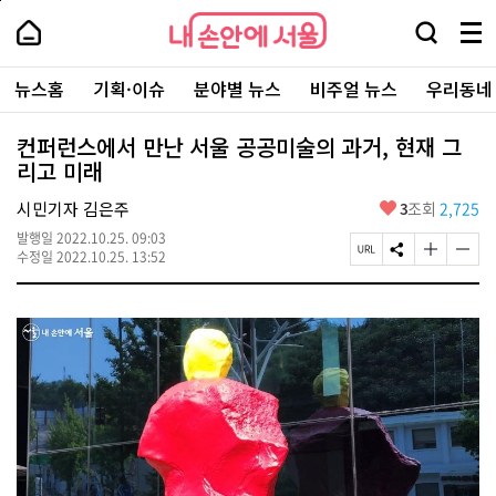
본
페
내
문
이
내
손
검
메
바
지
손
안
색
뉴
로
상
안
주
에
창
전
가
단
에
뉴스홈
기획·이슈
분야별 뉴스
비주얼 뉴스
우리동네
요
서
열
체
기
으
서
서
울
기
보
로
울
비
기
이
-
컨퍼런스에서 만난 서울 공공미술의 과거, 현재 그
스
동
서
리고 미래
바
울
로
시
가
좋
시민기자 김은주
3
조회
2,725
대
기
아
표
발행일
2022.10.25. 09:03
요
소
페
S
글
글
수정일
2022.10.25. 13:52
통
이
N
자
자
포
지
S
크
크
털
U
공
기
기
R
유
크
작
L
하
게
게
복
기
변
변
사
경
경
하
하
기
기