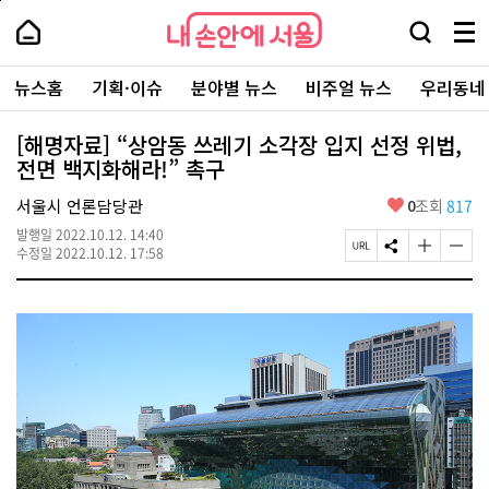
본
페
내
문
이
내
손
검
메
바
지
손
안
색
뉴
로
상
안
주
에
창
전
가
단
에
뉴스홈
기획·이슈
분야별 뉴스
비주얼 뉴스
우리동네
요
서
열
체
기
으
서
서
울
기
보
로
울
비
기
이
-
[해명자료] “상암동 쓰레기 소각장 입지 선정 위법,
스
동
서
전면 백지화해라!” 촉구
바
울
로
시
가
좋
서울시 언론담당관
0
조회
817
대
기
아
표
발행일
2022.10.12. 14:40
요
소
페
S
글
글
수정일
2022.10.12. 17:58
통
이
N
자
자
포
지
S
크
크
털
U
공
기
기
R
유
크
작
L
하
게
게
복
기
변
변
사
경
경
하
하
기
기