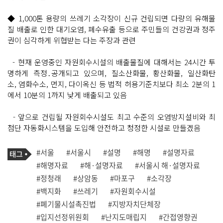
◆ 1,000톤 용량의 쓰레기 소각장이 신규 건립되면 다량의 유해물
질 배출로 인한 대기오염, 폐수유출 등으로 주민들의 건강권과 정주
권이 심각하게 위협받는 다는 주장과 관련
- 현재 운영중인 자원회수시설의 배출물질에 대해서는 24시간 투
명하게 측정․공개되고 있으며, 질소산화물, 황산화물, 일산화탄
소, 염화수소, 먼지, 다이옥신 등 법적 허용기준치보다 최소 2분의 1
에서 10분의 1까지 낮게 배출되고 있음
- 앞으로 건립될 자원회수시설도 최고 수준의 오염방지설비와 최
첨단 자동화시스템을 도입해 안전하고 청정한 시설로 만들겠음
기
태
#서울
#서울시
#설명
#해명
#설명자료
사
그
관
#해명자료
#해·설명자료
#서울시 해·설명자료
련
#정청래
#상암동
#마포구
#소각장
태
그
#백지화
#쓰레기
#자원회수시설
#폐기물시설촉진법
#지방자치단체장
#입지선정위원회
#난지도매립지
#간접영향권