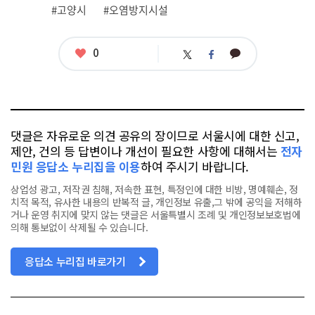
#고양시
#오염방지시설
좋
0
카
트
페
아
카
위
이
요
오
터
스
톡
북
댓글은 자유로운 의견 공유의 장이므로 서울시에 대한 신고,
제안, 건의 등 답변이나 개선이 필요한 사항에 대해서는
전자
민원 응답소 누리집을 이용
하여 주시기 바랍니다.
상업성 광고, 저작권 침해, 저속한 표현, 특정인에 대한 비방, 명예훼손, 정
치적 목적, 유사한 내용의 반복적 글, 개인정보 유출,그 밖에 공익을 저해하
거나 운영 취지에 맞지 않는 댓글은 서울특별시 조례 및 개인정보보호법에
의해 통보없이 삭제될 수 있습니다.
응답소 누리집 바로가기