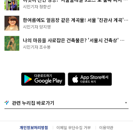
나볼까
시민기자 정향선
한여름에도 얼음장 같은 계곡물! 서울 '진관사 계곡'이
천국이네~
시민기자 양지영
나의 마음을 사로잡은 건축물은? '서울시 건축상' 수
상작 공개!
시민기자 조수봉
다
A
운
p
로
p
드
S
하
t
기
o
관련 누리집 바로가기
G
r
o
e
o
에
g
서
l
다
개인정보처리방침
이메일 무단수집 거부
이용약관
e
운