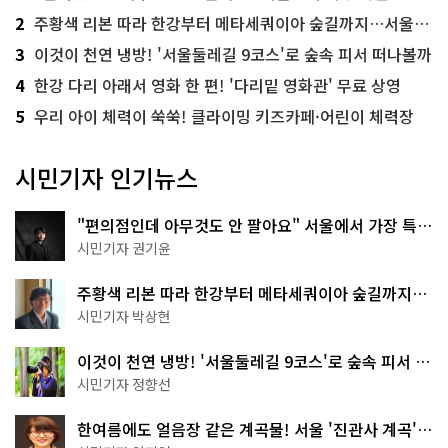
2
주황색 리본 따라 한강부터 메타세쿼이아 숲길까지…서울둘레길 15코스
3
이것이 천연 냉방! '서울둘레길 9코스'로 숲속 피서 떠나볼까
4
한강 다리 아래서 영화 한 편! '다리밑 영화관' 무료 상영
5
우리 아이 체력이 쑥쑥! 클라이밍 키즈카페·어린이 체력장
시민기자 인기뉴스
"편의점인데 아무것도 안 팔아요" 서울에서 가장 특별
한 편의점의 정체
시민기자 권기윤
주황색 리본 따라 한강부터 메타세쿼이아 숲길까지…
서울둘레길 15코스
시민기자 박상현
이것이 천연 냉방! '서울둘레길 9코스'로 숲속 피서 떠
나볼까
시민기자 정향선
한여름에도 얼음장 같은 계곡물! 서울 '진관사 계곡'이