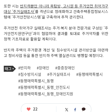
또한 시는
반지하뿐만 아니라 옥탑방, 고시원 등 주거안전 취약가구
대상 '주거실태조사'
를 격년으로 정례화하고 건축주택종합정보시스
템에 '주거안전망시스템'을 구축하여 추적 관리한다.
주거안전 취약가구 실태조사는 주거·복지 분야 전문가로 구성된 '주
거안전지원연구단'과의 협업하여 결과를 토대로 주거약자를 위한
정책 기초자료로 활용할 계획이다.
반지하 주택의 주거환경 개선 및 침수방지시설 관리방안을 마련하
고 정비사업 등을 통한 반지하 주택 멸실관리도 병행할 예정이다.
기
태
#반지하
#장애인
#중증장애인
사
그
관
#침수방지시설
#주거실태조사
#동행매력특별시
련
#동행매력특별시_동행
태
그
#동행매력특별시_동행_안전도시
#동행매력특별시_동행_장애인지원
좋
22
카
트
페