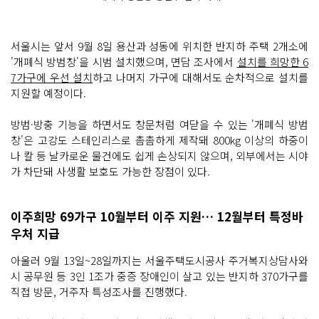
서울시는 앞서 9월 8일 용산과 성동에 위치한 반지하 주택 2개소에
'개폐식 방범창'을 시범 설치했으며, 면담 조사에서
설치를 희망한 6
7가구에 우선 설치
하고 나머지 가구에 대해서도 순차적으로 설치를
지원할 예정이다.
방범·방충 기능을 하면서도 창문처럼 여닫을 수 있는 '개폐식 방범
창'은 고강도 스테인리스로 촘촘하게 제작돼 800kg 이상의 하중이
나 칼 등 날카로운 물건에도 쉽게 손상되지 않으며, 외부에서는 시야
가 차단돼 사생활 보호도 가능한 장점이 있다.
이주희망 69가구 10월부터 이주 지원… 12월부터 특정바
우처 지급
아울러 9월 13일~28일까지는 서울주택도시공사 주거복지상담사와
시 공무원 등 3인 1조가 중증 장애인이 살고 있는 반지하 370가구를
직접 방문, 거주자 특성조사를 진행했다.