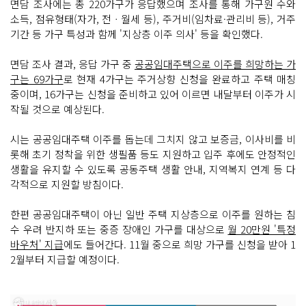
면담 조사에는 총 220가구가 응답했으며 조사를 통해 가구원 수와
소득, 점유형태(자가, 전ㆍ월세 등), 주거비(임차료·관리비 등), 거주
기간 등 가구 특성과 함께 '지상층 이주 의사' 등을 확인했다.
면담 조사 결과, 응답 가구 중
공공임대주택으로 이주를 희망하는 가
구는 69가구
로 현재 4가구는 주거상향 신청을 완료하고 주택 매칭
중이며, 16가구는 신청을 준비하고 있어 이르면 내달부터 이주가 시
작될 것으로 예상된다.
시는 공공임대주택 이주를 돕는데 그치지 않고 보증금, 이사비를 비
롯해 초기 정착을 위한 생필품 등도 지원하고 입주 후에도 안정적인
생활을 유지할 수 있도록 공동주택 생활 안내, 지역복지 연계 등 다
각적으로 지원할 방침이다.
한편 공공임대주택이 아닌 일반 주택 지상층으로 이주를 원하는 침
수 우려 반지하 또는 중증 장애인 가구를 대상으로
월 20만원 '특정
바우처' 지급
에도 들어간다. 11월 중으로 희망 가구를 신청을 받아 1
2월부터 지급할 예정이다.