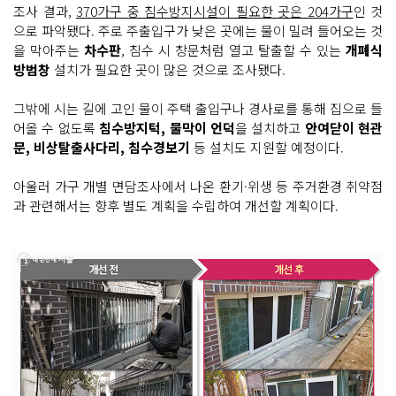
조사 결과,
370가구 중 침수방지시설이 필요한 곳은 204가구
인 것
으로 파악됐다. 주로 주출입구가 낮은 곳에는 물이 밀려 들어오는 것
을 막아주는
차수판
, 침수 시 창문처럼 열고 탈출할 수 있는
개폐식
방범창
설치가 필요한 곳이 많은 것으로 조사됐다.
그밖에 시는 길에 고인 물이 주택 출입구나 경사로를 통해 집으로 들
어올 수 없도록
침수방지턱, 물막이 언덕
을 설치하고
안여닫이 현관
문, 비상탈출사다리, 침수경보기
등 설치도 지원할 예정이다.
아울러 가구 개별 면담조사에서 나온 환기·위생 등 주거환경 취약점
과 관련해서는 향후 별도 계획을 수립하여 개선할 계획이다.