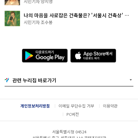
천국이네~
시민기자 양지영
나의 마음을 사로잡은 건축물은? '서울시 건축상' 수
상작 공개!
시민기자 조수봉
다
A
운
p
로
p
드
S
하
t
기
o
관련 누리집 바로가기
G
r
o
e
o
에
g
서
l
다
개인정보처리방침
이메일 무단수집 거부
이용약관
e
운
P
로
PC버전
l
드
a
하
y
기
서울특별시청 04524
서울특별시 중구 세종대로 110 콘텐츠담당관