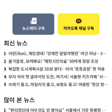
최신 뉴스
1
이런(Run), 재밌겠네! '양재천 달빛야행런' 야간 러닝…300명 모집
2
올가을엔, 모여봐요! '매헌시민의숲' 50여개 정원 조성
3
복잡한 도시계획시설 3D로 본다…미아 '층층공원' 첫 적용
4
우리 아이 첫 클라이밍 도전, 여기서! 서울형 키즈카페 '서울가족플라자점'
5
쓰레기 줍고, 마일리지 줍고, 보람도 줍고! 여름밤 '한강 밤마실 줍깅'
많이 본 뉴스
1
"편의점인데 아무것도 안 팔아요" 서울에서 가장 특별한 편의점의 정체