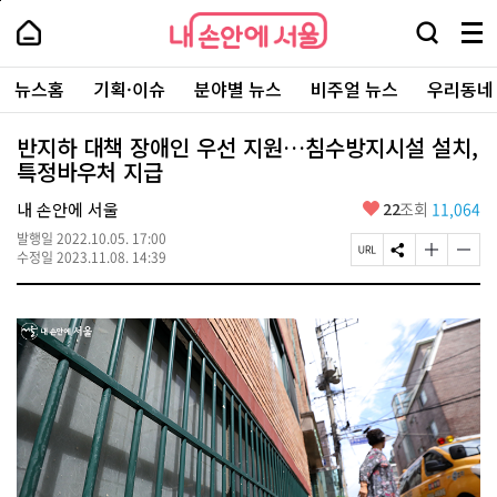
본
페
내
문
이
내
손
검
메
바
지
손
안
색
뉴
로
상
안
주
에
창
전
가
단
에
뉴스홈
기획·이슈
분야별 뉴스
비주얼 뉴스
우리동네
요
서
열
체
기
으
서
서
울
기
보
로
울
비
기
이
-
반지하 대책 장애인 우선 지원…침수방지시설 설치,
스
동
서
특정바우처 지급
바
울
로
시
가
좋
내 손안에 서울
22
조회
11,064
대
기
아
표
발행일
2022.10.05. 17:00
요
소
페
S
글
글
수정일
2023.11.08. 14:39
통
이
N
자
자
포
지
S
크
크
털
U
공
기
기
R
유
크
작
L
하
게
게
복
기
변
변
사
경
경
하
하
기
기