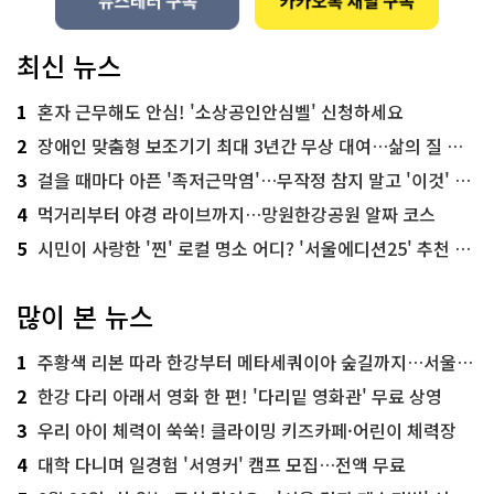
최신 뉴스
1
혼자 근무해도 안심! '소상공인안심벨' 신청하세요
2
장애인 맞춤형 보조기기 최대 3년간 무상 대여…삶의 질 높인다
3
걸을 때마다 아픈 '족저근막염'…무작정 참지 말고 '이것' 해보세요!
4
먹거리부터 야경 라이브까지…망원한강공원 알짜 코스
5
시민이 사랑한 '찐' 로컬 명소 어디? '서울에디션25' 추천 코스
많이 본 뉴스
1
주황색 리본 따라 한강부터 메타세쿼이아 숲길까지…서울둘레길 15코스
2
한강 다리 아래서 영화 한 편! '다리밑 영화관' 무료 상영
3
우리 아이 체력이 쑥쑥! 클라이밍 키즈카페·어린이 체력장
4
대학 다니며 일경험 '서영커' 캠프 모집…전액 무료