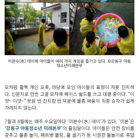
미본수(水) 데이에 아이들이 여러 가지 게임을 즐기고 있다. ©강동구 아동
청소년미래본부
모처럼 활짝 개인 오후, 마당에 모인 아이들의 표정이 자못 진지하
다. 신문지로 만든 고깔 모자에 페이스 쉴드를 쓰고 대결 중이다. “이
얏~ 이얏~” 웃음 반 진지함 반 덕분에 물총 싸움의 최종 승자가 쉽게
가려지지 않는다.
7월과 8월에는 매주 수요일마다 ‘미본수(水) 데이’가 있다. ‘미본’은
‘강동구 아동청소년 미래본부’
의 줄임말이다. 아이들은 안전 장비를
갖추고 물총 놀이, 페트병 볼링, 물 옮기기 등 시원한 물놀이로 후덥