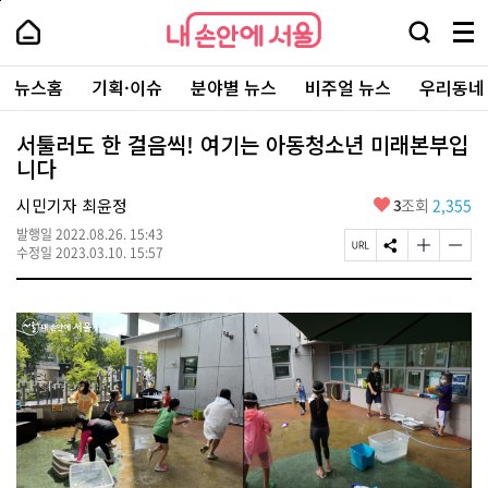
본
페
내
문
이
내
손
검
메
바
지
손
안
색
뉴
로
상
안
주
에
창
전
가
단
에
뉴스홈
기획·이슈
분야별 뉴스
비주얼 뉴스
우리동네
요
서
열
체
기
으
서
서
울
기
보
로
울
비
기
이
-
서툴러도 한 걸음씩! 여기는 아동청소년 미래본부입
스
동
서
니다
바
울
로
시
가
좋
시민기자 최윤정
3
조회
2,355
대
기
아
표
발행일
2022.08.26. 15:43
요
소
페
S
글
글
수정일
2023.03.10. 15:57
통
이
N
자
자
포
지
S
크
크
털
U
공
기
기
R
유
크
작
L
하
게
게
복
기
변
변
사
경
경
하
하
기
기