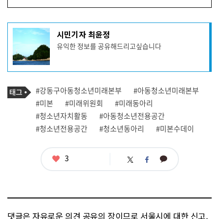
기
시민기자 최윤정
사
유익한 정보를 공유해드리고싶습니다
작
성
자
프
로
기
필
태
#강동구아동청소년미래본부
#아동청소년미래본부
사
그
관
#미본
#미래위원회
#미래동아리
련
#청소년자치활동
#아동청소년전용공간
태
그
#청소년전용공간
#청소년동아리
#미본수데이
좋
3
카
트
페
아
카
위
이
요
오
터
스
톡
북
댓글은 자유로운 의견 공유의 장이므로 서울시에 대한 신고,