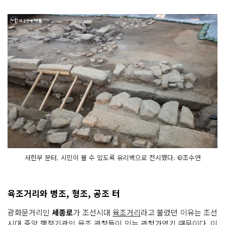
사헌부 문터. 시민이 볼 수 있도록 유리벽으로 전시했다. ©조수연
육조거리와 병조, 형조, 공조 터
광화문거리인
세종로
가 조선시대
육조거리
라고 불렸던 이유는 조선
시대 중앙 행정기관인 육조 관청들이 있는 관청가였기 때문이다. 이