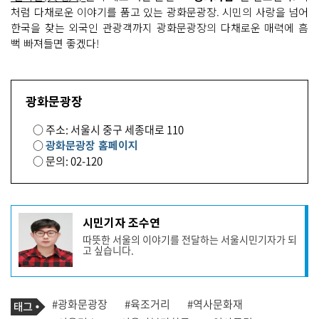
처럼 다채로운 이야기를 품고 있는 광화문광장. 시민의 사랑을 넘어
한국을 찾는 외국인 관광객까지 광화문광장의 다채로운 매력에 흠
뻑 빠져들면 좋겠다!
광화문광장
○ 주소: 서울시 중구 세종대로 110
○
광화문광장 홈페이지
○ 문의: 02-120
기
시민기자 조수연
사
따뜻한 서울의 이야기를 전달하는 서울시민기자가 되
작
고 싶습니다.
성
자
프
로
기
필
태
#광화문광장
#육조거리
#역사문화재
사
그