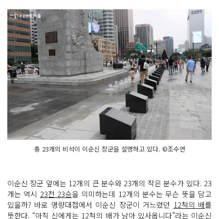
총 23개의 비석이 이순신 장군을 설명하고 있다. ©조수연
이순신 장군 앞에는 12개의 큰 분수와 23개의 작은 분수가 있다. 23
개는 역시
23전 23승
을 의미하는데 12개의 분수는 무슨 뜻을 담고
있을까? 바로 명량대첩에서 이순신 장군이 거느렸던
12척의 배
를
뜻한다. “아직 신에게는 12척의 배가 남아 있사옵니다”라는 이순신