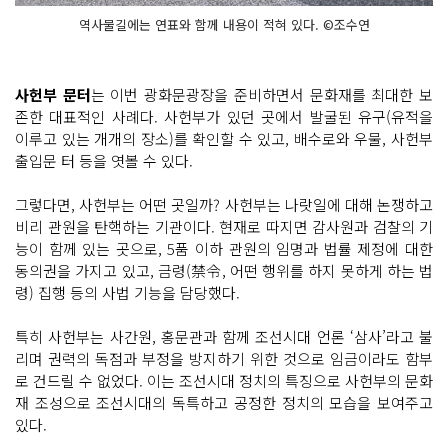
역사물길에는 연표와 함께 내용이 적혀 있다. ©조수연
사헌부 문터
는 이번 광화문광장을 준비하면서 문화재를 최대한 보
존한 대표적인 사례다. 사헌부가 있던 곳에서 발굴된 유구(유적을
이루고 있는 개개의 장소)를 확인할 수 있고, 배수로와 우물, 사헌부
출입문 터 등을 엿볼 수 있다.
그렇다면, 사헌부는 어떤 곳일까? 사헌부는 나랏일에 대해 논쟁하고
비리 관원을 탄핵하는 기관이다. 현재로 따지면 감사원과 검찰의 기
능이 함께 있는 곳으로, 5품 이하 관원의 임명과 법률 제정에 대한
동의권을 가지고 있고, 금령(禁令, 어떤 행위를 하지 못하게 하는 법
령) 집행 등의 사법 기능을 담당했다.
특히 사헌부는 사간원, 홍문관과 함께 조선시대 언론 ‘삼사’라고 불
리며 권력의 독점과 부정을 방지하기 위한 것으로 임금이라도 함부
로 건드릴 수 없었다. 이는 조선시대 정치의 특징으로 사헌부의 문화
재 조성으로 조선시대의 독특하고 공정한 정치의 모습을 보여주고
있다.