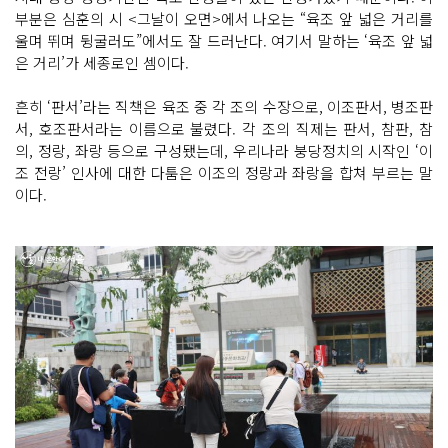
부분은 심훈의 시 <그날이 오면>에서 나오는 “육조 앞 넓은 거리를
울며 뛰며 뒹굴러도”에서도 잘 드러난다. 여기서 말하는 ‘육조 앞 넓
은 거리’가 세종로인 셈이다.
흔히 ‘판서’라는 직책은 육조 중 각 조의 수장으로, 이조판서, 병조판
서, 호조판서라는 이름으로 불렸다. 각 조의 직제는 판서, 참판, 참
의, 정랑, 좌랑 등으로 구성됐는데, 우리나라 붕당정치의 시작인 ‘이
조 전랑’ 인사에 대한 다툼은 이조의 정랑과 좌랑을 합쳐 부르는 말
이다.