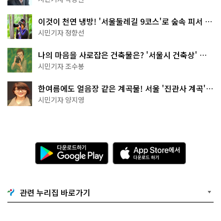
이것이 천연 냉방! '서울둘레길 9코스'로 숲속 피서 떠
나볼까
시민기자 정향선
나의 마음을 사로잡은 건축물은? '서울시 건축상' 수
상작 공개!
시민기자 조수봉
한여름에도 얼음장 같은 계곡물! 서울 '진관사 계곡'이
천국이네~
시민기자 양지영
다
A
운
p
로
p
드
S
하
t
기
o
관련 누리집 바로가기
G
r
o
e
o
에
g
서