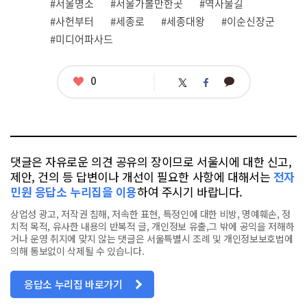
관
#서울명소
#서울가볼만한곳
#역사물길
련
#사헌부터
#세종로
#세종대왕
#이순신장군
태
그
#미디어파사드
좋
0
카
트
페
아
카
위
이
요
오
터
스
톡
북
댓글은 자유로운 의견 공유의 장이므로 서울시에 대한 신고,
제안, 건의 등 답변이나 개선이 필요한 사항에 대해서는
전자
민원 응답소 누리집을 이용
하여 주시기 바랍니다.
상업성 광고, 저작권 침해, 저속한 표현, 특정인에 대한 비방, 명예훼손, 정
치적 목적, 유사한 내용의 반복적 글, 개인정보 유출,그 밖에 공익을 저해하
거나 운영 취지에 맞지 않는 댓글은 서울특별시 조례 및 개인정보보호법에
의해 통보없이 삭제될 수 있습니다.
응답소 누리집 바로가기