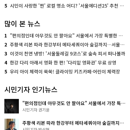
5
시민이 사랑한 '찐' 로컬 명소 어디? '서울에디션25' 추천 코스
많이 본 뉴스
1
"편의점인데 아무것도 안 팔아요" 서울에서 가장 특별한 편의점의 정체
2
주황색 리본 따라 한강부터 메타세쿼이아 숲길까지…서울둘레길 15코스
3
이것이 천연 냉방! '서울둘레길 9코스'로 숲속 피서 떠나볼까
4
한강 다리 아래서 영화 한 편! '다리밑 영화관' 무료 상영
5
우리 아이 체력이 쑥쑥! 클라이밍 키즈카페·어린이 체력장
시민기자 인기뉴스
"편의점인데 아무것도 안 팔아요" 서울에서 가장 특별
한 편의점의 정체
시민기자 권기윤
주황색 리본 따라 한강부터 메타세쿼이아 숲길까지…
서울둘레길 15코스
시민기자 박상현