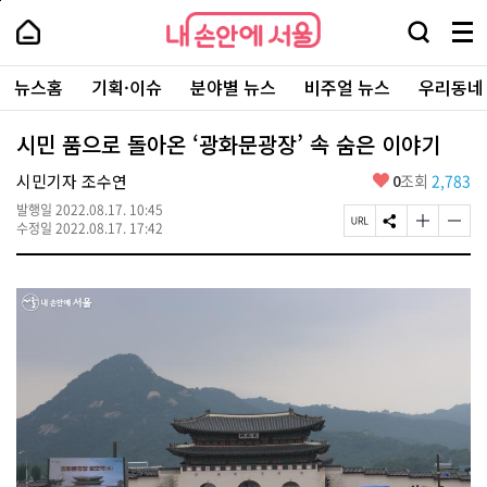
본
페
내
문
이
내
손
검
메
바
지
손
안
색
뉴
로
상
안
주
에
창
전
가
단
에
뉴스홈
기획·이슈
분야별 뉴스
비주얼 뉴스
우리동네
요
서
열
체
기
으
서
서
울
기
보
로
울
비
기
이
-
시민 품으로 돌아온 ‘광화문광장’ 속 숨은 이야기
스
동
서
바
울
좋
시민기자 조수연
0
조회
2,783
로
시
아
가
대
발행일
2022.08.17. 10:45
요
기
페
S
글
글
표
수정일
2022.08.17. 17:42
이
N
자
자
소
지
S
크
크
통
U
공
기
기
포
R
유
크
작
털
L
하
게
게
복
기
변
변
사
경
경
하
하
기
기