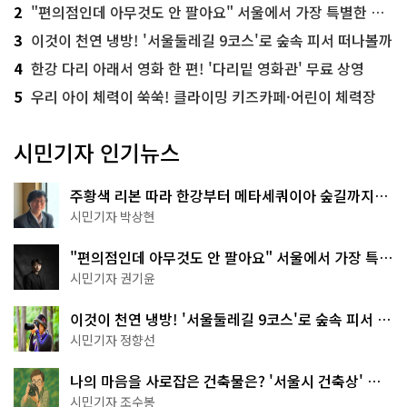
2
"편의점인데 아무것도 안 팔아요" 서울에서 가장 특별한 편의점의 정체
3
이것이 천연 냉방! '서울둘레길 9코스'로 숲속 피서 떠나볼까
4
한강 다리 아래서 영화 한 편! '다리밑 영화관' 무료 상영
5
우리 아이 체력이 쑥쑥! 클라이밍 키즈카페·어린이 체력장
시민기자 인기뉴스
주황색 리본 따라 한강부터 메타세쿼이아 숲길까지…
서울둘레길 15코스
시민기자 박상현
"편의점인데 아무것도 안 팔아요" 서울에서 가장 특별
한 편의점의 정체
시민기자 권기윤
이것이 천연 냉방! '서울둘레길 9코스'로 숲속 피서 떠
나볼까
시민기자 정향선
나의 마음을 사로잡은 건축물은? '서울시 건축상' 수
상작 공개!
시민기자 조수봉