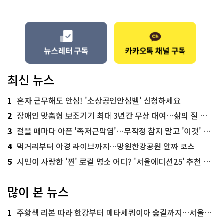
최신 뉴스
1
혼자 근무해도 안심! '소상공인안심벨' 신청하세요
2
장애인 맞춤형 보조기기 최대 3년간 무상 대여…삶의 질 높인다
3
걸을 때마다 아픈 '족저근막염'…무작정 참지 말고 '이것' 해보세요!
4
먹거리부터 야경 라이브까지…망원한강공원 알짜 코스
5
시민이 사랑한 '찐' 로컬 명소 어디? '서울에디션25' 추천 코스
많이 본 뉴스
1
주황색 리본 따라 한강부터 메타세쿼이아 숲길까지…서울둘레길 15코스