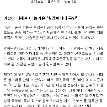
습에 감탄이 절로 나왔다. ⓒ김아름
기술이 더해져 더 놀라운 '실감미디어 공연'
최근 미술관·박물관·복합문화공간 등에서 첨단 기술이 융합된 콘텐
츠들을 종종 접하곤 한다. 이처럼 5년 전 아니, 불과 1년 전만 해도
생각지 못했던 기술들을 현실에서 만나게 되는 일이 잦아졌다.
광화문광장도 그렇다. 해치마당 미디어월이나 광화문·KT빌딩·세종
문화회관 미디어파사드 등 역동적이고 화려한 콘텐츠들을 만나볼
수 있다. 어둠이 내려앉은 시각에 광화문광장을 찾으면 마치 미래 도
시로 온 것 같은 묘한 기분에 휩싸일 때가 있다.
재개장에 앞서 8월 5일 진행된 사전 공개 행사에서 또 하나의 색다
른 볼거리를 만날 수 있었다. 바로, 퓨전국악그룹 '비단'의 미니콘서
트. '비단'은 대금, 해금, 가야금 등 다양한 전통악기를 연주하며 한
국의 문화유산을 노래하는 5인조 퓨전국악 그룹이다. <이순신>, <
훈민정음>, <홍길동전>, <도깨비> 등 한국의 문화유산을 주제로 한
창작 국악에, 국내 최초로 홀로포테이션 기기 ‘프로토’를 접목한 융·
복합 실감 미디어를 더해 더욱 몰입감 있는 공연을 선사했다.