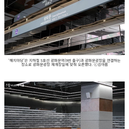
‘해치마당’은 지하철 5호선 광화문역(9번 출구)과 광화문광장을 연결하는
장소로 광화문광장 재개장일에 맞춰 오픈했다. ⓒ김아름