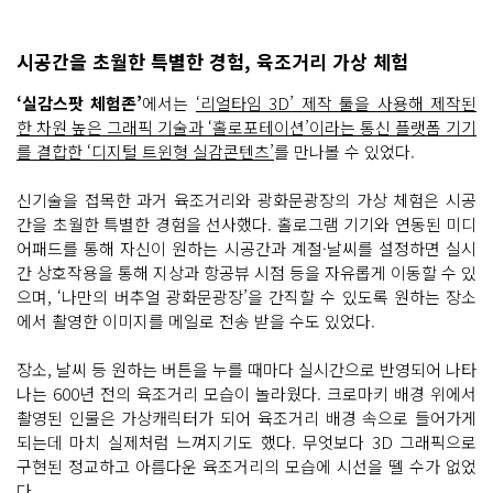
시공간을 초월한 특별한 경험, 육조거리 가상 체험
‘실감스팟 체험존’
에서는
‘리얼타임 3D’ 제작 툴을 사용해 제작된
한 차원 높은 그래픽 기술과 ‘홀로포테이션’이라는 통신 플랫폼 기기
를 결합한 ‘디지털 트윈형 실감콘텐츠’
를 만나볼 수 있었다.
신기술을 접목한 과거 육조거리와 광화문광장의 가상 체험은 시공
간을 초월한 특별한 경험을 선사했다. 홀로그램 기기와 연동된 미디
어패드를 통해 자신이 원하는 시공간과 계절·날씨를 설정하면 실시
간 상호작용을 통해 지상과 항공뷰 시점 등을 자유롭게 이동할 수 있
으며, ‘나만의 버추얼 광화문광장’을 간직할 수 있도록 원하는 장소
에서 촬영한 이미지를 메일로 전송 받을 수도 있었다.
장소, 날씨 등 원하는 버튼을 누를 때마다 실시간으로 반영되어 나타
나는 600년 전의 육조거리 모습이 놀라웠다. 크로마키 배경 위에서
촬영된 인물은 가상캐릭터가 되어 육조거리 배경 속으로 들어가게
되는데 마치 실제처럼 느껴지기도 했다. 무엇보다 3D 그래픽으로
구현된 정교하고 아름다운 육조거리의 모습에 시선을 뗄 수가 없었
다.