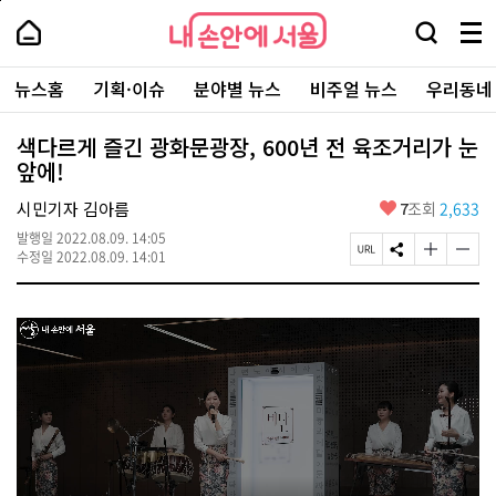
본
페
내
문
이
내
손
검
메
바
지
손
안
색
뉴
로
상
안
주
에
창
전
가
단
에
뉴스홈
기획·이슈
분야별 뉴스
비주얼 뉴스
우리동네
요
서
열
체
기
으
서
서
울
기
보
로
울
비
기
이
-
색다르게 즐긴 광화문광장, 600년 전 육조거리가 눈
스
동
서
앞에!
바
울
로
시
가
좋
시민기자 김아름
7
조회
2,633
대
기
아
표
발행일
2022.08.09. 14:05
요
소
페
S
글
글
수정일
2022.08.09. 14:01
통
이
N
자
자
포
지
S
크
크
털
U
공
기
기
R
유
크
작
L
하
게
게
복
기
변
변
사
경
경
하
하
기
기