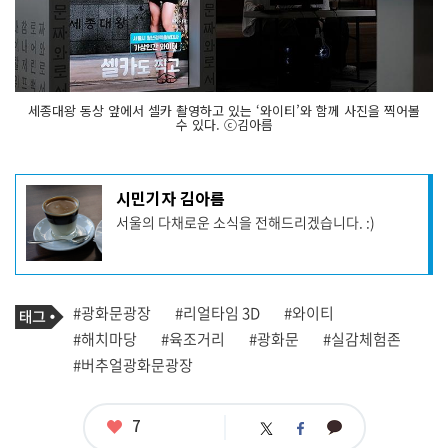
세종대왕 동상 앞에서 셀카 촬영하고 있는 ‘와이티’와 함께 사진을 찍어볼
수 있다. ⓒ김아름
기
시민기자 김아름
사
서울의 다채로운 소식을 전해드리겠습니다. :)
작
성
자
프
로
기
필
태
#광화문광장
#리얼타임 3D
#와이티
사
그
관
#해치마당
#육조거리
#광화문
#실감체험존
련
#버추얼광화문광장
태
그
좋
7
카
트
페
아
카
위
이