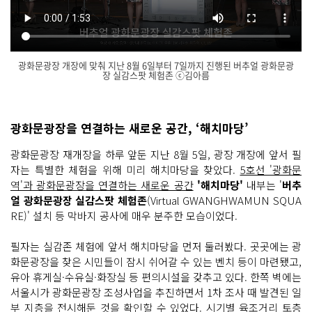
광화문광장 개장에 맞춰 지난 8월 6일부터 7일까지 진행된 버추얼 광화문광
장 실감스팟 체험존 ⓒ김아름
닫
기
광화문광장을 연결하는 새로운 공간, ‘해치마당’
광화문광장 재개장을 하루 앞둔 지난 8월 5일, 광장 개장에 앞서 필
자는 특별한 체험을 위해 미리 해치마당을 찾았다.
5호선 '광화문
역'과 광화문광장을 연결하는 새로운 공간
'해치마당'
내부는 '
버추
얼 광화문광장 실감스팟 체험존
(Virtual GWANGHWAMUN SQUA
RE)' 설치 등 막바지 공사에 매우 분주한 모습이었다.
필자는 실감존 체험에 앞서 해치마당을 먼저 둘러봤다. 곳곳에는 광
화문광장을 찾은 시민들이 잠시 쉬어갈 수 있는 벤치 등이 마련됐고,
유아 휴게실·수유실·화장실 등 편의시설을 갖추고 있다. 한쪽 벽에는
서울시가 광화문광장 조성사업을 추진하면서 1차 조사 때 발견된 일
부 지층을 전시해둔 것을 확인할 수 있었다. 시기별 육조거리 토층