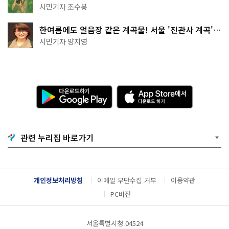
상작 공개!
시민기자 조수봉
한여름에도 얼음장 같은 계곡물! 서울 '진관사 계곡'이
천국이네~
시민기자 양지영
다
A
운
p
로
p
드
S
하
t
기
o
관련 누리집 바로가기
G
r
o
e
o
에
g
서
l
다
개인정보처리방침
이메일 무단수집 거부
이용약관
e
운
P
로
PC버전
l
드
a
하
y
기
서울특별시청 04524