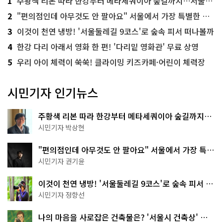
1
주황색 리본 따라 한강부터 메타세쿼이아 숲길까지…서울둘레길 15코스
2
"편의점인데 아무것도 안 팔아요" 서울에서 가장 특별한 편의점의 정체
3
이것이 천연 냉방! '서울둘레길 9코스'로 숲속 피서 떠나볼까
4
한강 다리 아래서 영화 한 편! '다리밑 영화관' 무료 상영
5
우리 아이 체력이 쑥쑥! 클라이밍 키즈카페·어린이 체력장
시민기자 인기뉴스
주황색 리본 따라 한강부터 메타세쿼이아 숲길까지…
서울둘레길 15코스
시민기자 박상현
"편의점인데 아무것도 안 팔아요" 서울에서 가장 특별
한 편의점의 정체
시민기자 권기윤
이것이 천연 냉방! '서울둘레길 9코스'로 숲속 피서 떠
나볼까
시민기자 정향선
나의 마음을 사로잡은 건축물은? '서울시 건축상' 수