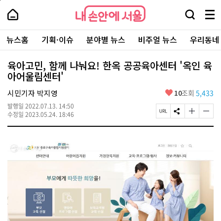
본
페
내
문
이
내
손
검
메
바
지
손
안
색
뉴
로
상
안
주
에
창
전
가
단
에
뉴스홈
기획·이슈
분야별 뉴스
비주얼 뉴스
우리동네
요
서
열
체
기
으
서
서
울
기
보
로
울
비
기
이
-
육아고민, 함께 나눠요! 한옥 공공육아센터 '옥인 육
스
동
서
아어울림센터'
바
울
로
시
가
좋
시민기자 박지영
10
조회
5,433
대
기
아
표
발행일
2022.07.13. 14:50
요
소
페
S
글
글
수정일
2023.05.24. 18:46
통
이
N
자
자
포
지
S
크
크
털
U
공
기
기
R
유
크
작
L
하
게
게
복
기
변
변
사
경
경
하
하
기
기