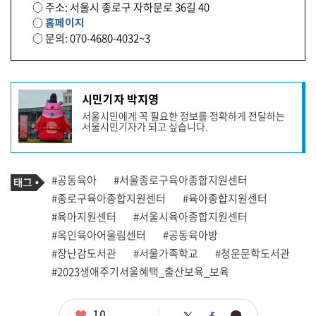
○ 주소: 서울시 종로구 자하문로 36길 40
○
홈페이지
○ 문의: 070-4680-4032~3
기
시민기자 박지영
사
서울시민에게 꼭 필요한 정보를 정확하게 전달하는
작
서울시민기자가 되고 싶습니다.
성
자
프
로
기
필
태
#공동육아
#서울종로구육아종합지원센터
사
그
관
#종로구육아종합지원센터
#육아종합지원센터
련
#육아지원센터
#서울시육아종합지원센터
태
그
#옥인육아어울림센터
#공동육아방
#장난감도서관
#서울가족학교
#청운문학도서관
#2023생애주기서울혜택_출산보육_보육
좋
10
카