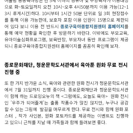
어울림 공동육아방은 만 5세 이하의 영유아 및 주양육자가 이용대상
으로 화~토요일까지 오전 10시~오후 4시50분까지 이용 가능(12~1
3시 휴게시간)하다. 10시부터 1시간 50분 단위로 일 3회 현장접수
를 통해 이용 가능한데, 보호자 포함 이용 인원이 15명으로 제한되
어 있다 보니 이용 전 반드시
종로구육아종합지원센터 홈페이지
를
통해 예약 현황을 확인한 후 방문하기 바란다. 이밖에도 부모교육,
유아미술심화프로그램, 보육반장, 부모자녀 동반 프로그램이 제공
되니 종로구육아종합지원센터 홈페이지를 꼼꼼히 확인해 보자.
종로문화재단, 청운문학도서관에서 육아툰 원화 무료 전시
진행 중
또 한 가지 반가운 소식, 육아와 관련한 원화 전시가 청운문학도서관
에서 7월 31일까지 진행 중이다. 종로문화재단과 청운문학도서관
이 함께 하는 드로잉오뉴의 책 <그럼에도, 오늘도 육아> 원화 전시
인 '우주가 되어줄게'는 출품 작품수가 많진 않지만, 누구나 공감
할 수 있는 그림에 발길을 머무르게 한다. 무료 전시와 함께 원화 포
스터 , 작가 사인본, 원화 포토카드를 제공하는 이벤트도 진행하
고 있으니 근처를 지날 때 가족들과 함께 들려보면 좋다.