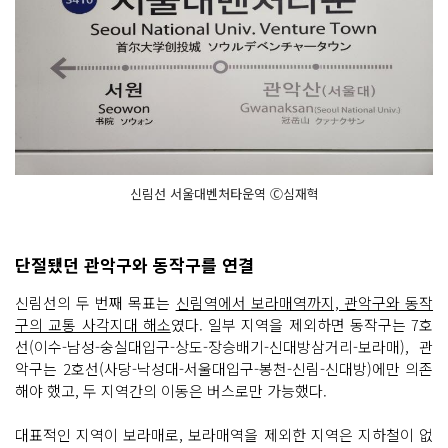
신림선 서울대벤처타운역 Ⓒ심재혁
단절됐던 관악구와 동작구를 연결
신림선의 두 번째 목표는
신림역에서 보라매역까지, 관악구와 동작
구의 교통 사각지대 해소
였다. 일부 지역을 제외하면 동작구는 7호
선(이수-남성-숭실대입구-상도-장승배기-신대방삼거리-보라매), 관
악구는 2호선(사당-낙성대-서울대입구-봉천-신림-신대방)에만 의존
해야 했고, 두 지역간의 이동은 버스로만 가능했다.
대표적인 지역이 보라매로, 보라매역을 제외한 지역은 지하철이 없