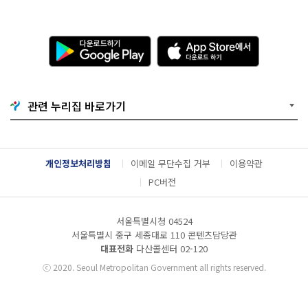
다
A
운
p
로
p
드
S
하
t
기
o
관련 누리집 바로가기
G
r
o
e
o
에
g
서
l
다
개인정보처리방침
이메일 무단수집 거부
이용약관
e
운
P
로
PC버전
l
드
a
하
y
기
서울특별시청 04524
서울특별시 중구 세종대로 110 콘텐츠담당관
대표전화
다산콜센터
02-120
ⓒ
2020. Seoul Metropolitan Government all rights reserved.