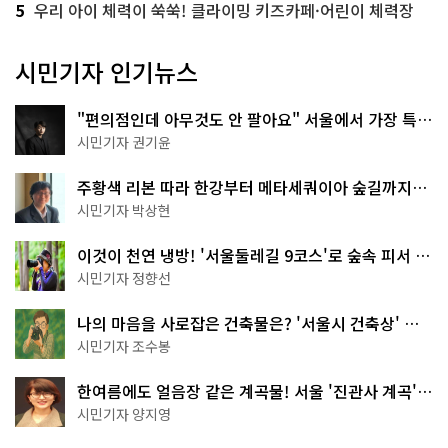
5
우리 아이 체력이 쑥쑥! 클라이밍 키즈카페·어린이 체력장
시민기자 인기뉴스
"편의점인데 아무것도 안 팔아요" 서울에서 가장 특별
한 편의점의 정체
시민기자 권기윤
주황색 리본 따라 한강부터 메타세쿼이아 숲길까지…
서울둘레길 15코스
시민기자 박상현
이것이 천연 냉방! '서울둘레길 9코스'로 숲속 피서 떠
나볼까
시민기자 정향선
나의 마음을 사로잡은 건축물은? '서울시 건축상' 수
상작 공개!
시민기자 조수봉
한여름에도 얼음장 같은 계곡물! 서울 '진관사 계곡'이
천국이네~
시민기자 양지영