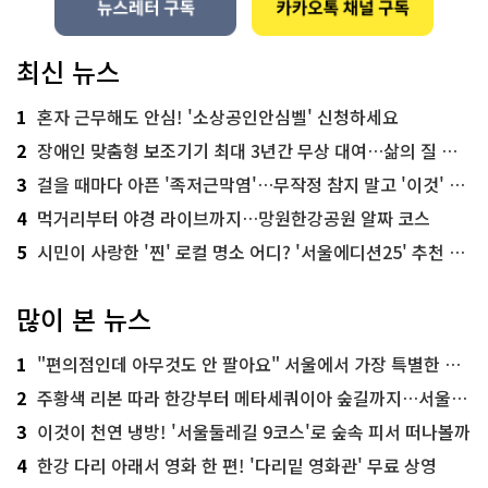
최신 뉴스
1
혼자 근무해도 안심! '소상공인안심벨' 신청하세요
2
장애인 맞춤형 보조기기 최대 3년간 무상 대여…삶의 질 높인다
3
걸을 때마다 아픈 '족저근막염'…무작정 참지 말고 '이것' 해보세요!
4
먹거리부터 야경 라이브까지…망원한강공원 알짜 코스
5
시민이 사랑한 '찐' 로컬 명소 어디? '서울에디션25' 추천 코스
많이 본 뉴스
1
"편의점인데 아무것도 안 팔아요" 서울에서 가장 특별한 편의점의 정체
2
주황색 리본 따라 한강부터 메타세쿼이아 숲길까지…서울둘레길 15코스
3
이것이 천연 냉방! '서울둘레길 9코스'로 숲속 피서 떠나볼까
4
한강 다리 아래서 영화 한 편! '다리밑 영화관' 무료 상영