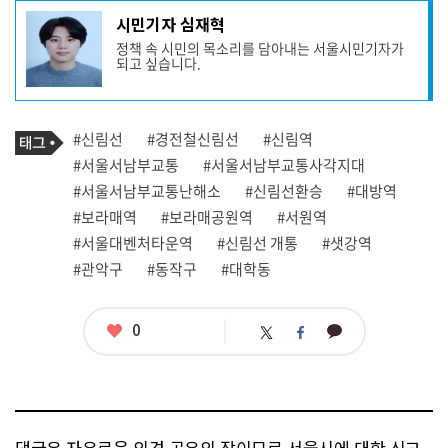
기
시민기자 심재혁
사
정책 속 시민의 목소리를 담아내는 서울시민기자가
작
되고 싶습니다.
성
자
프
로
기
필
태
#신림선
#경전철신림선
#신림역
사
그
관
#서울서남부교통
#서울서남부교통사각지대
련
#서울서남부교통난해소
#신림선환승
#대방역
태
그
#보라매역
#보라매공원역
#서원역
#서울대벤처타운역
#신림선 개통
#샛강역
#관악구
#동작구
#대학동
좋
0
카
트
페
아
카
위
이
요
오
터
스
톡
북
댓글은 자유로운 의견 공유의 장이므로 서울시에 대한 신고,