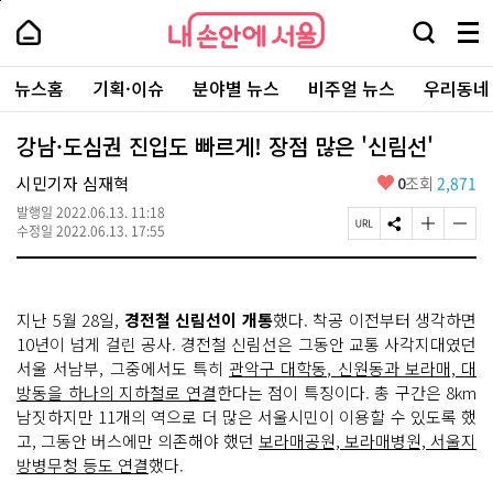
본
페
내
문
이
내
손
검
메
바
지
손
안
색
뉴
로
상
안
주
에
창
전
가
단
에
뉴스홈
기획·이슈
분야별 뉴스
비주얼 뉴스
우리동네
요
서
열
체
기
으
서
서
울
기
보
로
울
비
기
이
-
강남·도심권 진입도 빠르게! 장점 많은 '신림선'
스
동
서
바
울
좋
시민기자 심재혁
0
조회
2,871
로
시
아
가
대
발행일
2022.06.13. 11:18
요
기
페
S
글
글
표
수정일
2022.06.13. 17:55
이
N
자
자
소
지
S
크
크
통
U
공
기
기
포
R
유
크
작
털
지난 5월 28일,
경전철 신림선이 개통
했다. 착공 이전부터 생각하면
L
하
게
게
복
기
변
변
10년이 넘게 걸린 공사. 경전철 신림선은 그동안 교통 사각지대였던
사
경
경
서울 서남부, 그중에서도 특히
관악구 대학동, 신원동과 보라매, 대
하
하
방동을 하나의 지하철로 연결
한다는 점이 특징이다. 총 구간은 8km
기
기
남짓하지만 11개의 역으로 더 많은 서울시민이 이용할 수 있도록 했
고, 그동안 버스에만 의존해야 했던
보라매공원, 보라매병원, 서울지
방병무청 등도 연결
했다.