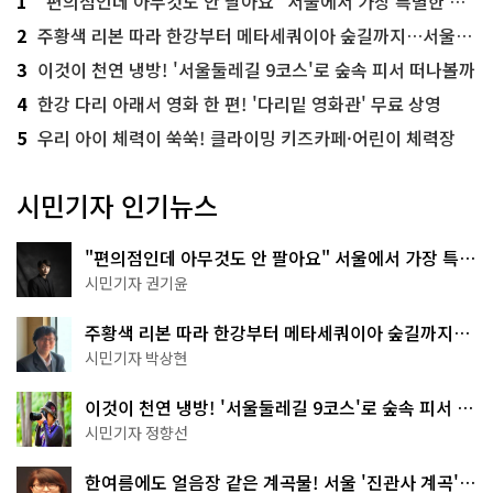
1
"편의점인데 아무것도 안 팔아요" 서울에서 가장 특별한 편의점의 정체
2
주황색 리본 따라 한강부터 메타세쿼이아 숲길까지…서울둘레길 15코스
3
이것이 천연 냉방! '서울둘레길 9코스'로 숲속 피서 떠나볼까
4
한강 다리 아래서 영화 한 편! '다리밑 영화관' 무료 상영
5
우리 아이 체력이 쑥쑥! 클라이밍 키즈카페·어린이 체력장
시민기자 인기뉴스
"편의점인데 아무것도 안 팔아요" 서울에서 가장 특별
한 편의점의 정체
시민기자 권기윤
주황색 리본 따라 한강부터 메타세쿼이아 숲길까지…
서울둘레길 15코스
시민기자 박상현
이것이 천연 냉방! '서울둘레길 9코스'로 숲속 피서 떠
나볼까
시민기자 정향선
한여름에도 얼음장 같은 계곡물! 서울 '진관사 계곡'이