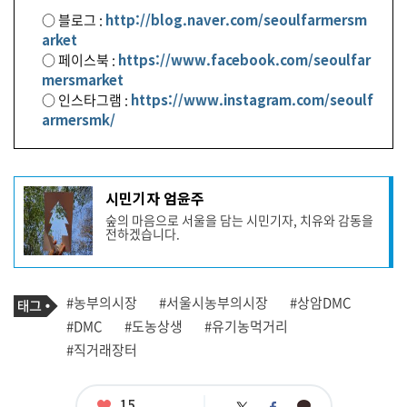
○ 블로그 :
http://blog.naver.com/seoulfarmersm
arket
○ 페이스북 :
https://www.facebook.com/seoulfar
mersmarket
○ 인스타그램 :
https://www.instagram.com/seoulf
armersmk/
기
시민기자 엄윤주
사
숲의 마음으로 서울을 담는 시민기자, 치유와 감동을
작
전하겠습니다.
성
자
프
로
기
필
태
#농부의시장
#서울시농부의시장
#상암DMC
사
그
관
#DMC
#도농상생
#유기농먹거리
련
#직거래장터
태
그
좋
15
카