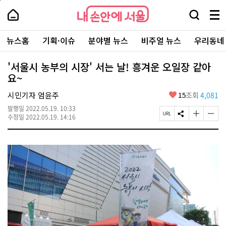
본
페
내
문
이
내
손
검
메
바
지
손
안
색
뉴
로
상
안
주
에
창
전
가
단
에
뉴스홈
기획·이슈
분야별 뉴스
비주얼 뉴스
우리동네
요
서
열
체
기
으
서
서
울
기
보
로
울
비
기
이
-
'서울시 농부의 시장' 서는 날! 흥겨운 오일장 같아
스
동
서
요~
바
울
로
시
가
좋
시민기자 엄윤주
15
조회
4,081
대
기
아
표
발행일
2022.05.19. 10:33
요
소
페
S
글
글
수정일
2022.05.19. 14:16
통
이
N
자
자
포
지
S
크
크
털
U
공
기
기
R
유
크
작
L
하
게
게
복
기
변
변
사
경
경
하
하
기
기