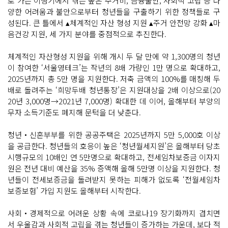
로 가는 이행기에서 겪는 높은 주거비, 금융불안, 사회적 고립 등 다
양한 어려움과 불안으로부터 청년들을 구출하기 위한 정책들로 구
성된다. 큰 틀에서 ▴체계적인 자산 형성 지원 ▴주거 안전망 강화 ▴마
음건강 지원, 세 가지 분야를 중점적으로 추진한다.
체계적인 자산형성 지원을 위해 개시 두 달 만에 약 1,300명의 청년
이 참여한 ‘서울영테크’는 작년의 8배 가량인 1만 명으로 확대하고,
2025년까지 총 5만 명을 지원한다. 저축 금액의 100%를 매칭해 두
배로 돌려주는 ‘희망두배 청년통장’은 지원대상을 2배 이상으로(20
20년 3,000명→2021년 7,000명) 확대한 데 이어, 올해부터 부양의
무자 소득기준도 폐지해 문턱을 더 낮춘다.
청년‧신혼부부를 위한 공공주택은 2025년까지 5만 5,000호 이상
을 공급한다. 청년들의 호응이 높은 ‘청년월세지원’은 올해부터 당초
시행규모의 10배인 연 5만명으로 확대하고, 전세임차보증금 이자지
원은 전년 대비 예산을 35% 증액해 올해 5만명 이상을 지원한다. 청
년들이 전세보증금을 돌려받지 못하는 피해가 없도록 ‘전월세임차
보증보험’ 가입 지원도 올해부터 시작한다.
사회‧경제적으로 어려운 상황 속에 코로나19 장기화까지 겹치면
서 우울감과 사회적 고립을 겪는 청년들이 증가하는 가운데, 보다 적