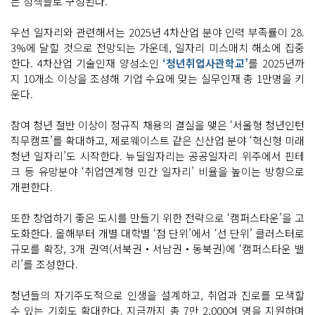
는 정책들로 구성된다.
우선 일자리와 관련해서는 2025년 4차산업 분야 인력 부족률이 28.
3%에 달할 것으로 전망되는 가운데, 일자리 미스매치 해소에 집중
한다. 4차산업 기술인재 양성소인
‘청년취업사관학교’
를 2025년까
지 10개소 이상을 조성해 기업 수요에 맞는 실무인재 총 1만명을 키
운다.
참여 청년 절반 이상이 정규직 채용의 결실을 맺은 ‘서울형 청년인턴
직무캠프’를 확대하고, 제로웨이스트 같은 신산업 분야 ‘혁신형 미래
청년 일자리’도 시작한다. 뉴딜일자리는 공공일자리 위주에서 핀테
크 등 유망분야 ‘취업연계형 민간 일자리’ 비율을 높이는 방향으로
개편한다.
또한 창업하기 좋은 도시를 만들기 위한 전략으로 ‘캠퍼스타운’을 고
도화한다. 올해부터 개별 대학별 ‘점 단위’에서 ‘선 단위’ 클러스터로
규모를 확장, 3개 권역(서북권‧서남권‧동북권)에 ‘캠퍼스타운 밸
리’를 조성한다.
청년들의 자기주도적으로 인생을 설계하고, 취업과 진로를 모색할
수 있는 기회도 확대한다. 지금까지 총 7만 2,000여 명을 지원하며