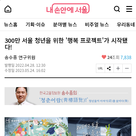
본
페
내
문
이
내
손
검
메
바
지
손
안
색
뉴
로
상
안
주
에
창
전
가
단
에
뉴스홈
기획·이슈
분야별 뉴스
비주얼 뉴스
우리동네
요
서
열
체
기
으
서
서
울
기
보
로
울
비
기
이
-
300만 서울 청년을 위한 '행복 프로젝트'가 시작됐
스
동
서
다!
바
울
로
시
가
좋
송수종 연구위원
24
조회
7,838
대
기
아
표
발행일
2022.04.28. 12:30
요
소
페
S
글
글
수정일
2023.05.24. 16:02
통
이
N
자
자
포
지
S
크
크
털
U
공
기
기
R
유
크
작
L
하
게
게
복
기
변
변
사
경
경
하
하
기
기