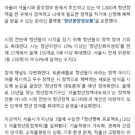
아울러 서울시와 중앙정부 등에서 추진하고 있는 약 1,800개 청년정
책을 한 곳에서 검색하고 나에게 필요한 정책을 적기에 신청해 혜택
을 받을 수 있는 온라인 플랫폼
‘청년몽땅정보통’
을 오픈했다.
시정 전반에 청년들의 시각을 담기 위해 청년들의 정책 참여 기회
도 확대한다. 시는 청년위원이 10% 이상인 ‘청년친화위원회’를 현
재 27개에서 올해 150개로 5배 이상 확대했다. 서울시 전체 위원회
(총 238개)의 약 63%에 달하는 수치다.
참여 채널도 다변화한다. 토론배틀로 청년들이 바라는 정책 아이디
어를 제시하고 우수 정책은 시 정책으로 채택하는 새로운 방식을 시
도해 눈길을 끌었던 ‘청년정책 대토론회’를 매년 정례화한다. 올해
로 10년을 맞는 청년참여기구인 ‘서울청년정책네트워크’는 정책제
안뿐 아니라 시정 전반의 청년정책 모니터링과 개선안 마련까지 모
든 단계에 청년 참여를 확대하고 운영을 내실화한다.
지금까지 서울시가 지난달 3월에 수립한 ｢청년행복 프로젝트｣(202
5 서울청년종합계획)를 살펴봤다. 기술혁명의 가속화, 경제와 산업
의 양극화, 소득불평등의 심화, 기후·환경 문제, 저출산·고령화의 위