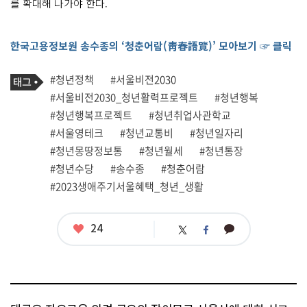
를 확대해 나가야 한다.
한국고용정보원 송수종의 ‘청춘어람(靑春語覽)’ 모아보기 ☞ 클릭
기
태
#청년정책
#서울비전2030
사
그
관
#서울비전2030_청년활력프로젝트
#청년행복
련
#청년행복프로젝트
#청년취업사관학교
태
그
#서울영테크
#청년교통비
#청년일자리
#청년몽땅정보통
#청년월세
#청년통장
#청년수당
#송수종
#청춘어람
#2023생애주기서울혜택_청년_생활
좋
24
카
트
페
아
카
위
이
요
오
터
스
톡
북