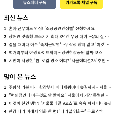
최신 뉴스
1
혼자 근무해도 안심! '소상공인안심벨' 신청하세요
2
장애인 맞춤형 보조기기 최대 3년간 무상 대여…삶의 질 높인다
3
걸을 때마다 아픈 '족저근막염'…무작정 참지 말고 '이것' 해보세요!
4
먹거리부터 야경 라이브까지…망원한강공원 알짜 코스
5
시민이 사랑한 '찐' 로컬 명소 어디? '서울에디션25' 추천 코스
많이 본 뉴스
1
주황색 리본 따라 한강부터 메타세쿼이아 숲길까지…서울둘레길 15코스
2
"편의점인데 아무것도 안 팔아요" 서울에서 가장 특별한 편의점의 정체
3
이것이 천연 냉방! '서울둘레길 9코스'로 숲속 피서 떠나볼까
4
한강 다리 아래서 영화 한 편! '다리밑 영화관' 무료 상영