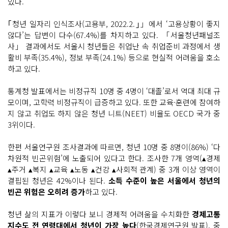
있다.
｢청년 일자리 인식조사(고용부, 2022.2.｣」에서 ‘고용상황이 좋지
않다’는 답변이 다수(67.4%)를 차지하고 있다. 「서울청년패널조
사」 결과에서도 서울시 청년들은 취업난 속 취업준비 과정에서 생
활비 부족(35.4%), 정보 부족(24.1%) 등으로 현실적 어려움을 호소
하고 있다.
통계청 발표에서는 비정규직 10명 중 4명이 ‘대졸’로서 역대 최대 규
모이며, 고학력 비정규직이 급증하고 있다. 또한 교육·훈련에 참여하
지 않고 취업도 하지 않은 청년 니트(NEET) 비율도 OECD 국가 중
3위이다.
한편 서울연구원 조사결과에 따르면, 청년 10명 중 8명이(86%) ‘다
차원적 빈곤위험’에 노출되어 있다고 한다. 조사한 7개 영역(▴경제
▴주거 ▴복지 ▴교육 ▴노동 ▴건강 ▴사회적 관계) 중 3개 이상 영역이
결핍된 청년은 42%이나 된다.
소득 수준이 높은 서울에서 청년의
빈곤 위험은 오히려 증가
하고 있다.
청년 삶의 지표가 이렇다 보니 경제적 어려움을 수치화한
경제고통
지수도 전 연령대에서 청년이 가장 높다
(한국경제연구원 발표). 중