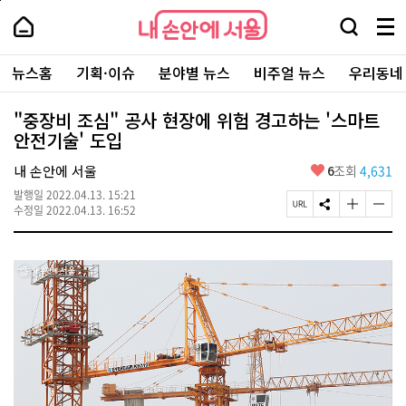
본
페
내
문
이
내
손
검
메
바
지
손
안
색
뉴
로
상
안
주
에
창
전
가
단
에
뉴스홈
기획·이슈
분야별 뉴스
비주얼 뉴스
우리동네
요
서
열
체
기
으
서
서
울
기
보
로
울
비
기
이
-
"중장비 조심" 공사 현장에 위험 경고하는 '스마트
스
동
서
안전기술' 도입
바
울
로
시
가
좋
내 손안에 서울
6
조회
4,631
대
기
아
표
발행일
2022.04.13. 15:21
요
소
페
S
글
글
수정일
2022.04.13. 16:52
통
이
N
자
자
포
지
S
크
크
털
U
공
기
기
R
유
크
작
L
하
게
게
복
기
변
변
사
경
경
하
하
기
기