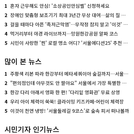
1
혼자 근무해도 안심! '소상공인안심벨' 신청하세요
2
장애인 맞춤형 보조기기 최대 3년간 무상 대여…삶의 질 높인다
3
걸을 때마다 아픈 '족저근막염'…무작정 참지 말고 '이것' 해보세요!
4
먹거리부터 야경 라이브까지…망원한강공원 알짜 코스
5
시민이 사랑한 '찐' 로컬 명소 어디? '서울에디션25' 추천 코스
많이 본 뉴스
1
주황색 리본 따라 한강부터 메타세쿼이아 숲길까지…서울둘레길 15코스
2
"편의점인데 아무것도 안 팔아요" 서울에서 가장 특별한 편의점의 정체
3
한강 다리 아래서 영화 한 편! '다리밑 영화관' 무료 상영
4
우리 아이 체력이 쑥쑥! 클라이밍 키즈카페·어린이 체력장
5
이것이 천연 냉방! '서울둘레길 9코스'로 숲속 피서 떠나볼까
시민기자 인기뉴스