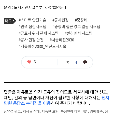
문의 : 도시기반시설본부 02-3708-2561
기
태
#스마트 안전기술
#공사현장
#중장비
사
그
관
#원격 점검시스템
#중장비 접근 경고 알람 시스템
련
#근로자 위치 관제 시스템
#환경센서 시스템
태
그
#공사 현장 안전
#서울비전2030
#서울비전2030_안전도시서울
좋
6
카
트
페
아
카
위
이
요
오
터
스
톡
북
댓글은 자유로운 의견 공유의 장이므로 서울시에 대한 신고,
제안, 건의 등 답변이나 개선이 필요한 사항에 대해서는
전자
민원 응답소 누리집을 이용
하여 주시기 바랍니다.
상업성 광고, 저작권 침해, 저속한 표현, 특정인에 대한 비방, 명예훼손, 정