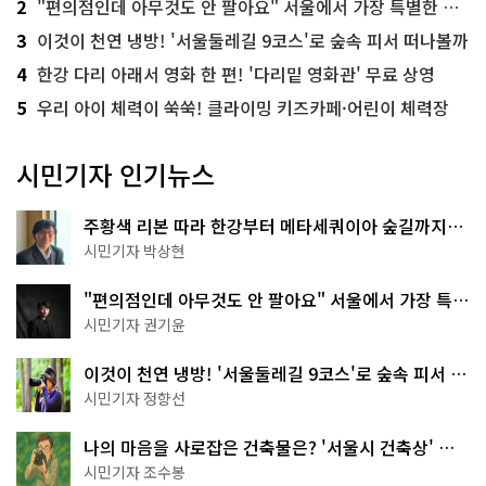
2
"편의점인데 아무것도 안 팔아요" 서울에서 가장 특별한 편의점의 정체
3
이것이 천연 냉방! '서울둘레길 9코스'로 숲속 피서 떠나볼까
4
한강 다리 아래서 영화 한 편! '다리밑 영화관' 무료 상영
5
우리 아이 체력이 쑥쑥! 클라이밍 키즈카페·어린이 체력장
시민기자 인기뉴스
주황색 리본 따라 한강부터 메타세쿼이아 숲길까지…
서울둘레길 15코스
시민기자 박상현
"편의점인데 아무것도 안 팔아요" 서울에서 가장 특별
한 편의점의 정체
시민기자 권기윤
이것이 천연 냉방! '서울둘레길 9코스'로 숲속 피서 떠
나볼까
시민기자 정향선
나의 마음을 사로잡은 건축물은? '서울시 건축상' 수
상작 공개!
시민기자 조수봉