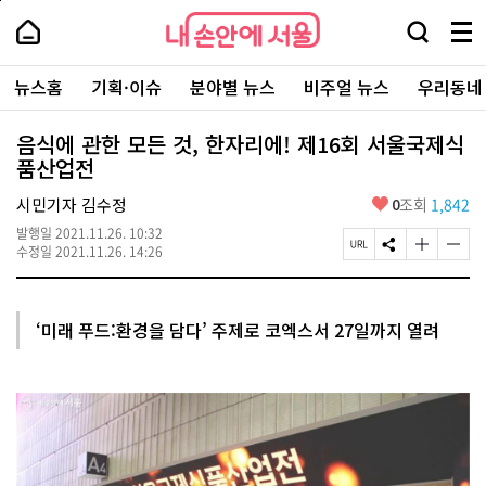
본
페
내
문
이
내
손
검
메
바
지
손
안
색
뉴
로
상
안
주
에
창
전
가
단
에
뉴스홈
기획·이슈
분야별 뉴스
비주얼 뉴스
우리동네
요
서
열
체
기
으
서
서
울
기
보
로
울
비
기
이
-
음식에 관한 모든 것, 한자리에! 제16회 서울국제식
스
동
서
품산업전
바
울
로
시
가
좋
시민기자 김수정
0
조회
1,842
대
기
아
표
발행일
2021.11.26. 10:32
요
소
페
S
글
글
수정일
2021.11.26. 14:26
통
이
N
자
자
포
지
S
크
크
털
U
공
기
기
R
유
크
작
‘미래 푸드:환경을 담다’ 주제로 코엑스서 27일까지 열려
L
하
게
게
복
기
변
변
사
경
경
하
하
기
기