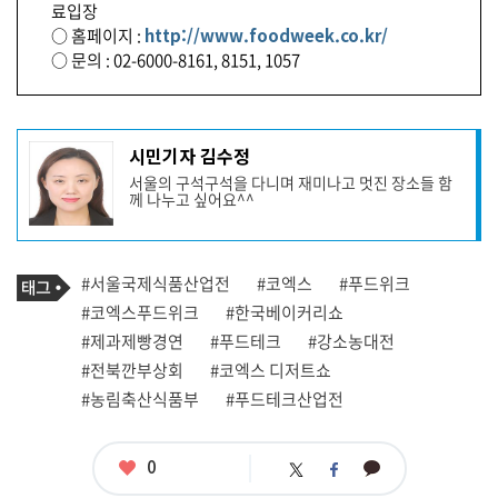
료입장
○ 홈페이지 :
http://www.foodweek.co.kr/
○ 문의 : 02-6000-8161, 8151, 1057
기
시민기자 김수정
사
서울의 구석구석을 다니며 재미나고 멋진 장소들 함
작
께 나누고 싶어요^^
성
자
프
로
기
필
태
#서울국제식품산업전
#코엑스
#푸드위크
사
그
관
#코엑스푸드위크
#한국베이커리쇼
련
#제과제빵경연
#푸드테크
#강소농대전
태
그
#전북깐부상회
#코엑스 디저트쇼
#농림축산식품부
#푸드테크산업전
좋
0
카
트
페
아
카
위
이