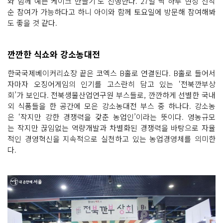
와 함께 예쁜 케이크 만들기'도 진행한다. 27일 딱 하루 현장 선착
순 참여가 가능하다고 하니 아이와 함께 토요일에 방문해 참여해봐
도 좋을 것 같다.
깐깐한 식쇼와 강소농대전
한국국제베이커리쇼장 끝은 코엑스 B홀로 연결된다. B홀로 들어서
자마자 오징어게임의 인기를 고스란히 담고 있는 ‘전북깐부상
회’가 보인다. 전북생물산업연구원 부스들로, 깐깐하게 선별한 국내
외 식품들을 한 공간에 모은 강소농대전 부스 중 하나다. 강소농
은 ‘작지만 강한 경쟁력을 갖춘 농업인’이라는 뜻이다. 영농규모
는 작지만 끊임없는 역량개발과 차별화된 경쟁력을 바탕으로 자율
적인 경영혁신을 지속적으로 실천하고 있는 농업경영체를 의미한
다.