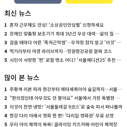
최신 뉴스
1
혼자 근무해도 안심! '소상공인안심벨' 신청하세요
2
장애인 맞춤형 보조기기 최대 3년간 무상 대여…삶의 질 높인다
3
걸을 때마다 아픈 '족저근막염'…무작정 참지 말고 '이것' 해보세요!
4
먹거리부터 야경 라이브까지…망원한강공원 알짜 코스
5
시민이 사랑한 '찐' 로컬 명소 어디? '서울에디션25' 추천 코스
많이 본 뉴스
1
주황색 리본 따라 한강부터 메타세쿼이아 숲길까지…서울둘레길 15코스
2
"편의점인데 아무것도 안 팔아요" 서울에서 가장 특별한 편의점의 정체
3
이것이 천연 냉방! '서울둘레길 9코스'로 숲속 피서 떠나볼까
4
한강 다리 아래서 영화 한 편! '다리밑 영화관' 무료 상영
5
우리 아이 체력이 쑥쑥! 클라이밍 키즈카페·어린이 체력장