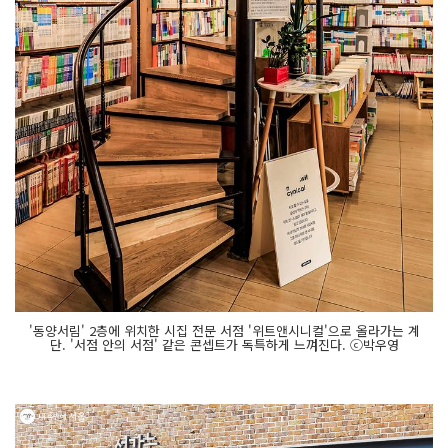
'동양서림' 2층에 위치한 시집 전문 서점 '위트앤시니컬'으로 올라가는 계
단. '서점 안의 서점' 같은 콘셉트가 독특하게 느껴진다. ⓒ박우영