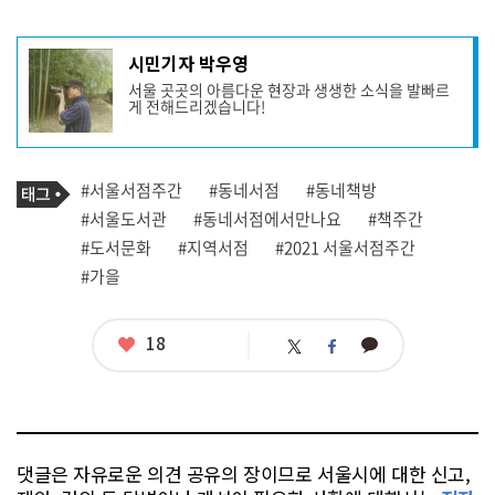
기
시민기자 박우영
사
서울 곳곳의 아름다운 현장과 생생한 소식을 발빠르
작
게 전해드리겠습니다!
성
자
프
로
기
필
태
#서울서점주간
#동네서점
#동네책방
사
그
관
#서울도서관
#동네서점에서만나요
#책주간
련
#도서문화
#지역서점
#2021 서울서점주간
태
그
#가을
좋
18
카
트
페
아
카
위
이
요
오
터
스
톡
북
댓글은 자유로운 의견 공유의 장이므로 서울시에 대한 신고,