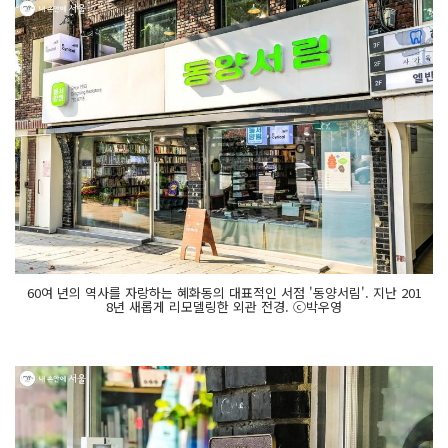
60여 년의 역사를 자랑하는 혜화동의 대표적인 서점 '동양서림'. 지난 201
8년 새롭게 리모델링한 외관 전경. ⓒ박우영