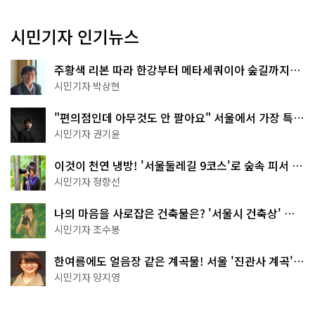
시민기자 인기뉴스
주황색 리본 따라 한강부터 메타세쿼이아 숲길까지…
서울둘레길 15코스
시민기자 박상현
"편의점인데 아무것도 안 팔아요" 서울에서 가장 특별
한 편의점의 정체
시민기자 권기윤
이것이 천연 냉방! '서울둘레길 9코스'로 숲속 피서 떠
나볼까
시민기자 정향선
나의 마음을 사로잡은 건축물은? '서울시 건축상' 수
상작 공개!
시민기자 조수봉
한여름에도 얼음장 같은 계곡물! 서울 '진관사 계곡'이
천국이네~
시민기자 양지영