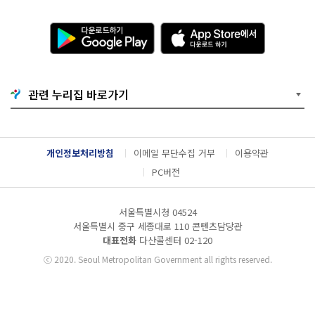
다
A
운
p
로
p
드
S
하
t
기
o
관련 누리집 바로가기
G
r
o
e
o
에
g
서
l
다
개인정보처리방침
이메일 무단수집 거부
이용약관
e
운
P
로
PC버전
l
드
a
하
y
기
서울특별시청 04524
서울특별시 중구 세종대로 110 콘텐츠담당관
대표전화
다산콜센터
02-120
ⓒ
2020. Seoul Metropolitan Government all rights reserved.