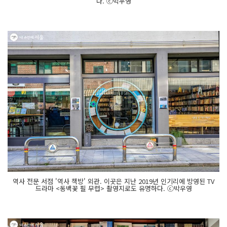
다. ⓒ박우영
역사 전문 서점 '역사 책방' 외관. 이곳은 지난 2019년 인기리에 방영된 TV
드라마 <동백꽃 필 무렵> 촬영지로도 유명하다. ⓒ박우영