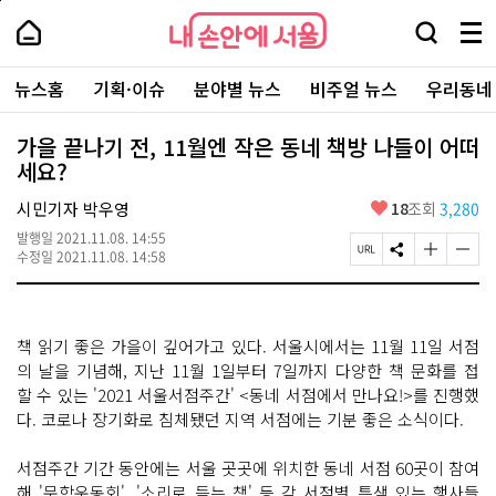
본
페
내
문
이
내
손
검
메
바
지
손
안
색
뉴
로
상
안
주
에
창
전
가
단
에
뉴스홈
기획·이슈
분야별 뉴스
비주얼 뉴스
우리동네
요
서
열
체
기
으
서
서
울
기
보
로
울
비
기
이
-
가을 끝나기 전, 11월엔 작은 동네 책방 나들이 어떠
스
동
서
세요?
바
울
로
시
가
좋
시민기자 박우영
18
조회
3,280
대
기
아
표
발행일
2021.11.08. 14:55
요
소
페
S
글
글
수정일
2021.11.08. 14:58
통
이
N
자
자
포
지
S
크
크
털
U
공
기
기
R
유
크
작
책 읽기 좋은 가을이 깊어가고 있다. 서울시에서는 11월 11일 서점
L
하
게
게
복
기
변
변
의 날을 기념해, 지난 11월 1일부터 7일까지 다양한 책 문화를 접
사
경
경
할 수 있는 '2021 서울서점주간' <동네 서점에서 만나요!>를 진행했
하
하
다. 코로나 장기화로 침체됐던 지역 서점에는 기분 좋은 소식이다.
기
기
서점주간 기간 동안에는 서울 곳곳에 위치한 동네 서점 60곳이 참여
해 '문학운동회', '소리로 듣는 책' 등 각 서점별 특색 있는 행사들