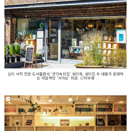
심리 서적 전문 도서출판사 '생각속의집' 성미옥, 성미진 두 대표가 운영하
는 마음책방 '서가는' 외관. ⓒ박우영