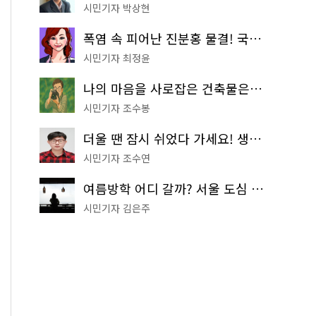
시민기자 박상현
폭염 속 피어난 진분홍 물결! 국립중앙박물관 배롱나무 명소
시민기자 최정윤
나의 마음을 사로잡은 건축물은? '서울시 건축상' 수상작 공개!
시민기자 조수봉
더울 땐 잠시 쉬었다 가세요! 생수 냉장고부터 해피소·무더위쉼터까지
시민기자 조수연
여름방학 어디 갈까? 서울 도심 무료 실내 여행 코스 추천
시민기자 김은주