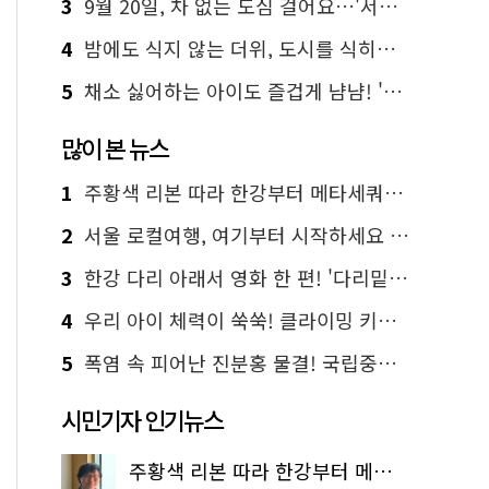
3
9월 20일, 차 없는 도심 걸어요…'서울 걷자 페스티벌' 선착순 5천명
4
밤에도 식지 않는 더위, 도시를 식히는 시원한 해법은?
5
채소 싫어하는 아이도 즐겁게 냠냠! '찾아가는 서울시 식생활 교육' 현장
많이 본 뉴스
1
주황색 리본 따라 한강부터 메타세쿼이아 숲길까지…서울둘레길 15코스
2
서울 로컬여행, 여기부터 시작하세요 '서울에디션25'
3
한강 다리 아래서 영화 한 편! '다리밑 영화관' 무료 상영
4
우리 아이 체력이 쑥쑥! 클라이밍 키즈카페·어린이 체력장
5
폭염 속 피어난 진분홍 물결! 국립중앙박물관 배롱나무 명소
시민기자 인기뉴스
주황색 리본 따라 한강부터 메타세쿼이아 숲길까지…서울둘레길 15코스