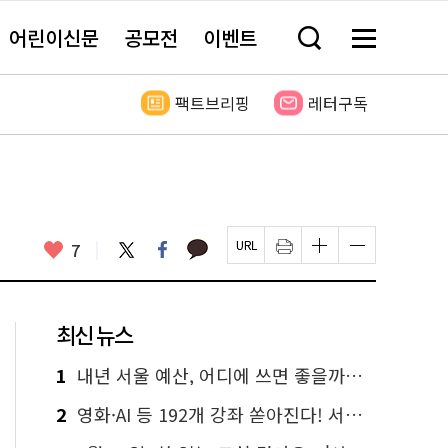
어린이신문
공모전
이벤트
검
메
색
뉴
창
전
열
체
팩트브리핑
레터구독
기
보
기
카
좋
트
페
7
페
인
글
글
카
위
이
아
이
쇄
자
자
오
터
스
요
지
하
크
크
톡
북
U
기
기
기
R
새
크
작
L
창
게
게
최신 뉴스
복
열
변
변
사
림
경
경
하
하
1
내년 서울 예산, 어디에 쓰면 좋을까요? 온라인 투표
기
기
2
영화·AI 등 192개 강좌 쏟아진다! 서울시민대학 선착순 신청