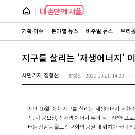
본
페
문
이
뉴
바
지
스
로
상
룸
가
단
뉴
기
으
스
로
기획·이슈
분야별 뉴스
비주얼 뉴스
우리동
주
이
요
동
서
비
스
지구를 살리는 '재생에너지' 
바
로
가
기
시민기자 정향선
발행일
2021.10.21. 14:20
지난 10월 중순 지구를 살리는 재생에너지 문화
진, 시 공모전, 신재생 에너지 투어 등 다양한 
터는 상암동 월드컵 평화의 공원 내 위치한 국내 