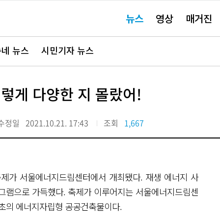
주
뉴스
영상
매거진
요
서
비
스
바
네 뉴스
시민기자 뉴스
로
가
기"
이렇게 다양한 지 몰랐어!
수정일
2021.10.21. 17:43
조회
1,667
축제가 서울에너지드림센터에서 개최됐다. 재생 에너지 사
프로그램으로 가득했다. 축제가 이루어지는 서울에너지드림센
최초의 에너지자립형 공공건축물이다.