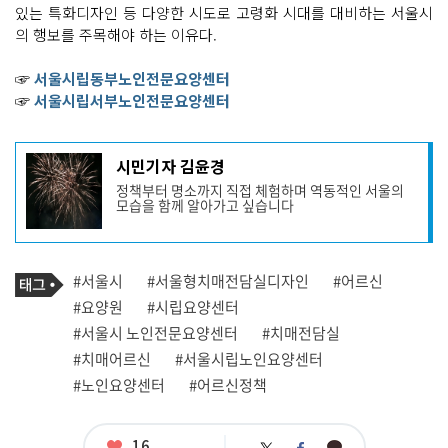
있는 특화디자인 등 다양한 시도로 고령화 시대를 대비하는 서울시
의 행보를 주목해야 하는 이유다.
☞
서울시립동부노인전문요양센터
☞
서울시립서부노인전문요양센터
기
시민기자 김윤경
사
정책부터 명소까지 직접 체험하며 역동적인 서울의
작
모습을 함께 알아가고 싶습니다
성
자
프
로
기
필
태
#서울시
#서울형치매전담실디자인
#어르신
사
그
관
#요양원
#시립요양센터
련
#서울시 노인전문요양센터
#치매전담실
태
그
#치매어르신
#서울시립노인요양센터
#노인요양센터
#어르신정책
좋
16
카