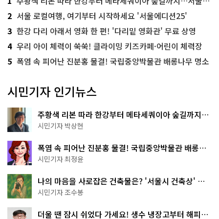
1
주황색 리본 따라 한강부터 메타세쿼이아 숲길까지…서울둘레길 15코스
2
서울 로컬여행, 여기부터 시작하세요 '서울에디션25'
3
한강 다리 아래서 영화 한 편! '다리밑 영화관' 무료 상영
4
우리 아이 체력이 쑥쑥! 클라이밍 키즈카페·어린이 체력장
5
폭염 속 피어난 진분홍 물결! 국립중앙박물관 배롱나무 명소
시민기자 인기뉴스
주황색 리본 따라 한강부터 메타세쿼이아 숲길까지…
서울둘레길 15코스
시민기자 박상현
폭염 속 피어난 진분홍 물결! 국립중앙박물관 배롱나
무 명소
시민기자 최정윤
나의 마음을 사로잡은 건축물은? '서울시 건축상' 수
상작 공개!
시민기자 조수봉
더울 땐 잠시 쉬었다 가세요! 생수 냉장고부터 해피소