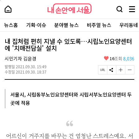
본
페
내
문
이
내
손
검
메
바
지
손
안
색
뉴
로
상
안
주
에
창
전
가
단
에
뉴스홈
기획·이슈
분야별 뉴스
비주얼 뉴스
우리동네
요
서
열
체
기
으
서
서
울
기
보
로
울
비
기
이
-
내 집처럼 편히 지낼 수 있도록…시립노인요양센터
스
동
서
에 '치매전담실' 설치
바
울
로
시
가
좋
시민기자 김윤경
16
조회
8,036
대
기
아
표
발행일
2021.09.30. 15:49
요
소
페
S
글
글
수정일
2021.09.30. 18:37
통
이
N
자
자
포
지
S
크
크
털
U
공
기
기
R
유
크
작
서울시, 시립동부노인요양센터와 시립서부노인요양센터 두
L
하
게
게
곳에 적용
복
기
변
변
사
경
경
하
하
기
기
어르신이 거주지를 바꾸는 건 엄청난 스트레스예요. 서