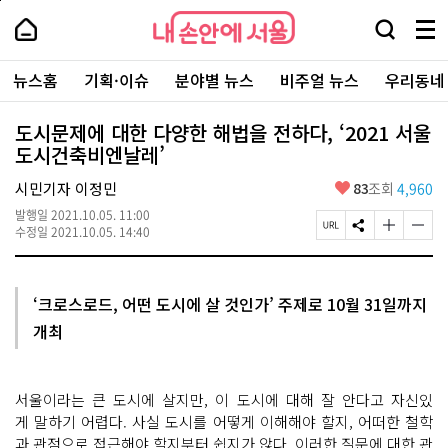
본
페
내
문
이
내
손
검
메
바
지
손
안
색
뉴
로
상
안
주
에
창
전
가
단
에
뉴스홈
기획·이슈
분야별 뉴스
비주얼 뉴스
우리동네
요
서
열
체
기
으
서
서
울
기
보
로
울
비
기
이
-
도시문제에 대한 다양한 해법을 전하다, ‘2021 서울
스
동
서
도시건축비엔날레’
바
울
로
시
가
좋
시민기자 이정민
83
조회
4,960
대
기
아
표
발행일
2021.10.05. 11:00
요
소
페
S
글
글
수정일
2021.10.05. 14:40
통
이
N
자
자
포
지
S
크
크
털
U
공
기
기
R
유
크
작
‘크로스로드, 어떤 도시에 살 것인가’ 주제로 10월 31일까지
L
하
게
게
개최
복
기
변
변
사
경
경
하
하
기
기
서울이라는 큰 도시에 살지만, 이 도시에 대해 잘 안다고 자신있
게 말하기 어렵다. 사실 도시를 어떻게 이해해야 할지, 어떠한 철학
과 관점으로 접근해야 할지부터 쉽지가 않다. 이러한 질문에 대한 관