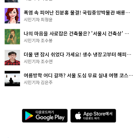
폭염 속 피어난 진분홍 물결! 국립중앙박물관 배롱나
무 명소
시민기자 최정윤
나의 마음을 사로잡은 건축물은? '서울시 건축상' 수
상작 공개!
시민기자 조수봉
더울 땐 잠시 쉬었다 가세요! 생수 냉장고부터 해피소
·무더위쉼터까지
시민기자 조수연
여름방학 어디 갈까? 서울 도심 무료 실내 여행 코스
추천
시민기자 김은주
다
A
운
p
로
p
드
S
하
t
기
o