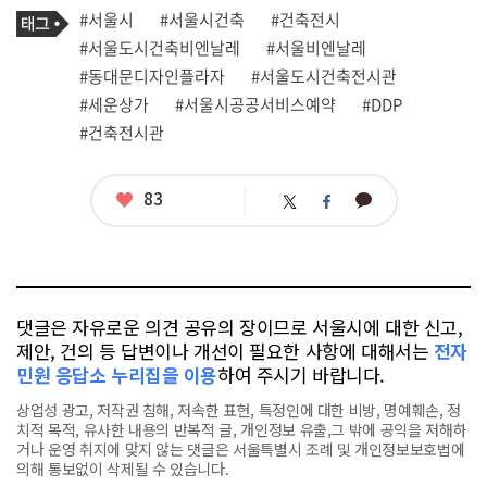
기
필
태
#서울시
#서울시건축
#건축전시
사
그
관
#서울도시건축비엔날레
#서울비엔날레
련
#동대문디자인플라자
#서울도시건축전시관
태
그
#세운상가
#서울시공공서비스예약
#DDP
#건축전시관
좋
83
카
트
페
아
카
위
이
요
오
터
스
톡
북
댓글은 자유로운 의견 공유의 장이므로 서울시에 대한 신고,
제안, 건의 등 답변이나 개선이 필요한 사항에 대해서는
전자
민원 응답소 누리집을 이용
하여 주시기 바랍니다.
상업성 광고, 저작권 침해, 저속한 표현, 특정인에 대한 비방, 명예훼손, 정
치적 목적, 유사한 내용의 반복적 글, 개인정보 유출,그 밖에 공익을 저해하
거나 운영 취지에 맞지 않는 댓글은 서울특별시 조례 및 개인정보보호법에
의해 통보없이 삭제될 수 있습니다.