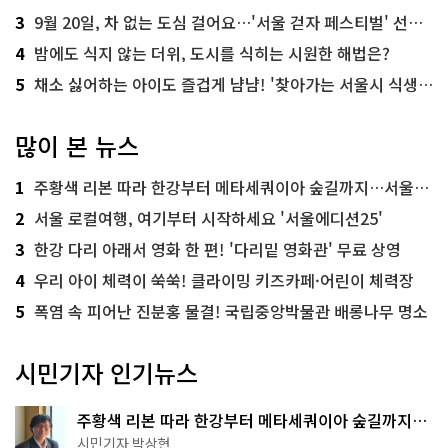
3
9월 20일, 차 없는 도심 걸어요…'서울 걷자 페스티벌' 선착순 5천명
4
밤에도 식지 않는 더위, 도시를 식히는 시원한 해법은?
5
채소 싫어하는 아이도 즐겁게 냠냠! '찾아가는 서울시 식생활 교육' 현장
많이 본 뉴스
1
주황색 리본 따라 한강부터 메타세쿼이아 숲길까지…서울둘레길 15코스
2
서울 로컬여행, 여기부터 시작하세요 '서울에디션25'
3
한강 다리 아래서 영화 한 편! '다리밑 영화관' 무료 상영
4
우리 아이 체력이 쑥쑥! 클라이밍 키즈카페·어린이 체력장
5
폭염 속 피어난 진분홍 물결! 국립중앙박물관 배롱나무 명소
시민기자 인기뉴스
주황색 리본 따라 한강부터 메타세쿼이아 숲길까지…
서울둘레길 15코스
시민기자 박상현